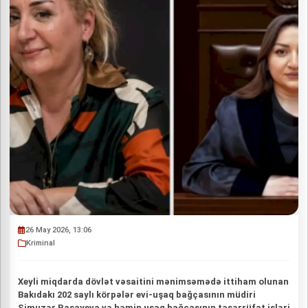
26 May 2026, 13:06
Kriminal
Xeyli miqdarda dövlət vəsaitini mənimsəmədə ittiham olunan
Bakıdakı 202 saylı körpələr evi-uşaq bağçasının müdiri
Simuzər Paşayeva və həmin uşaq bağçasının təsərrüfat işləri