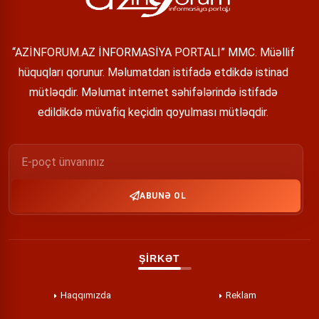
“AZİNFORUM.AZ İNFORMASİYA PORTALI” MMC. Müəllif
hüquqları qorunur. Məlumatdan istifadə etdikdə istinad
mütləqdir. Məlumat internet səhifələrində istifadə
edildikdə müvafiq keçidin qoyulması mütləqdir.
ABUNƏ OL
ŞİRKƏT
Haqqımızda
Reklam