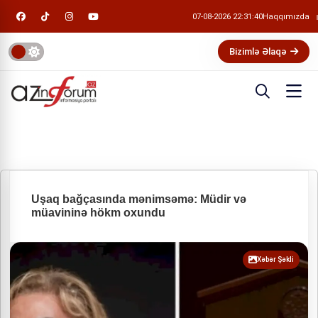
07-08-2026 22:31:41
Haqqımızda
Bizimlə Əlaqə
Uşaq bağçasında mənimsəmə: Müdir və
müavininə hökm oxundu
Xəbər Şəkli