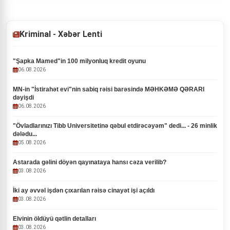
Kriminal - Xəbər Lenti
"Şapka Mamed"in 100 milyonluq kredit oyunu
06.08.2026
MN-in "İstirahət evi"nin sabiq rəisi barəsində MƏHKƏMƏ QƏRARI
dəyişdi
06.08.2026
"Övladlarınızı Tibb Universitetinə qəbul etdirəcəyəm" dedi... - 26 minlik
dələdu...
05.08.2026
Astarada gəlini döyən qayınataya hansı cəza verilib?
03.08.2026
İki ay əvvəl işdən çıxarılan rəisə cinayət işi açıldı
03.08.2026
Elvinin öldüyü qətlin detalları
03.08.2026