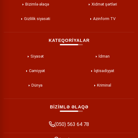
Bizimlə əlaqə
Xidmət şərtləri
Gizlilik siyasəti
Azinform TV
KATEQORİYALAR
Siyasət
İdman
Cəmiyyət
İqtisadiyyat
Dünya
Kriminal
BİZİMLƏ ƏLAQƏ
(050) 563 64 78