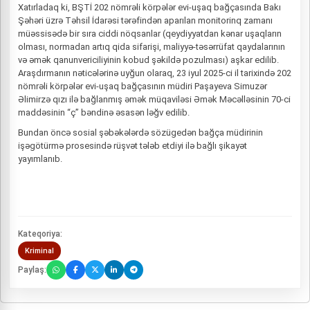
Xatırladaq ki, BŞTİ 202 nömrəli körpələr evi-uşaq bağçasında Bakı
Şəhəri üzrə Təhsil İdarəsi tərəfindən aparılan monitorinq zamanı
müəssisədə bir sıra ciddi nöqsanlar (qeydiyyatdan kənar uşaqların
olması, normadan artıq qida sifarişi, maliyyə-təsərrüfat qaydalarının
və əmək qanunvericiliyinin kobud şəkildə pozulması) aşkar edilib.
Araşdırmanın nəticələrinə uyğun olaraq, 23 iyul 2025-ci il tarixində 202
nömrəli körpələr evi-uşaq bağçasının müdiri Paşayeva Simuzər
Əlimirzə qızı ilə bağlanmış əmək müqaviləsi Əmək Məcəlləsinin 70-ci
maddəsinin “ç” bəndinə əsasən ləğv edilib.
Bundan öncə sosial şəbəkələrdə sözügedən bağça müdirinin
işəgötürmə prosesində rüşvət tələb etdiyi ilə bağlı şikayət
yayımlanıb.
Kateqoriya:
Kriminal
Paylaş: