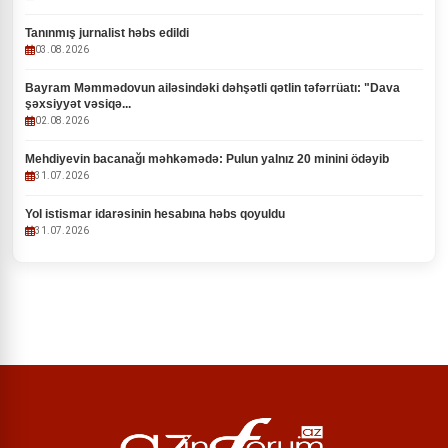
Tanınmış jurnalist həbs edildi
03.08.2026
Bayram Məmmədovun ailəsindəki dəhşətli qətlin təfərrüatı: "Dava
şəxsiyyət vəsiqə...
02.08.2026
Mehdiyevin bacanağı məhkəmədə: Pulun yalnız 20 minini ödəyib
31.07.2026
Yol istismar idarəsinin hesabına həbs qoyuldu
31.07.2026