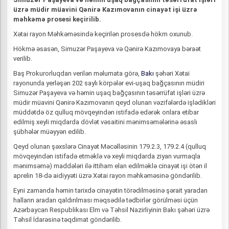
üzrə müdir müavini Qənirə Kazımovanın cinayət işi üzrə
məhkəmə prosesi keçirilib.
Xətai rayon Məhkəməsində keçirilən prosesdə hökm oxunub.
Hökmə əsasən, Simuzər Paşayeva və Qənirə Kazımovaya bəraət
verilib.
Baş Prokurorluqdan verilən məlumata görə,
Bakı
şəhəri Xətai
rayonunda yerləşən 202 saylı körpələr evi-uşaq bağçasının müdiri
Simuzər Paşayeva və həmin uşaq bağçasının təsərrüfat işləri üzrə
müdir müavini Qənirə Kazımovanın qeyd olunan vəzifələrdə işlədikləri
müddətdə öz qulluq mövqeyindən istifadə edərək onlara etibar
edilmiş xeyli miqdarda dövlət vəsaitini mənimsəmələrinə əsaslı
şübhələr müəyyən edilib.
Qeyd olunan şəxslərə Cinayət Məcəlləsinin 179.2.3, 179.2.4 (qulluq
mövqeyindən istifadə etməklə və xeyli miqdarda ziyan vurmaqla
mənimsəmə) maddələri ilə ittiham elan edilməklə cinayət işi ötən il
aprelin 18-də aidiyyəti üzrə Xətai rayon məhkəməsinə göndərilib.
Eyni zamanda həmin tarixdə cinayətin törədilməsinə şərait yaradan
halların aradan qaldırılması məqsədilə tədbirlər görülməsi üçün
Azərbaycan Respublikası Elm və Təhsil Nazirliyinin Bakı şəhəri üzrə
Təhsil İdarəsinə təqdimat göndərilib.