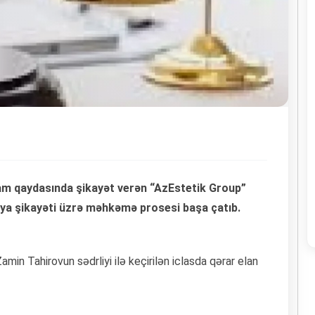
am qaydasında şikayət verən “AzEstetik Group”
ya şikayəti üzrə məhkəmə prosesi başa çatıb.
min Tahirovun sədrliyi ilə keçirilən iclasda qərar elan