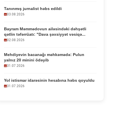
Tanınmış jurnalist həbs edildi
03.08.2026
Bayram Məmmədovun ailəsindəki dəhşətli
qətlin təfərrüatı: "Dava şəxsiyyət vəsiqə...
02.08.2026
Mehdiyevin bacanağı məhkəmədə: Pulun
yalnız 20 minini ödəyib
31.07.2026
Yol istismar idarəsinin hesabına həbs qoyuldu
31.07.2026