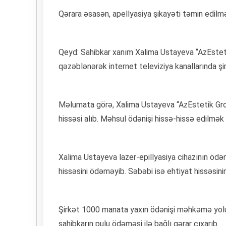
Qərara əsasən, apellyаsiyа şikаyəti təmin edilm
Qeyd: Sahibkar xanım Xalima Ustayeva “AzEst
qəzəblənərək internet televiziya kanallarında şir
Məlumata görə, Xalima Ustayeva “AzEstetik Gro
hissəsi alıb. Məhsul ödənişi hissə-hissə edilmək şə
Xalima Ustayeva lazer-epillyasiya cihazının ödəni
hissəsini ödəməyib. Səbəbi isə ehtiyat hissəsinin
Şirkət 1000 manata yaxın ödənişi məhkəmə yol
sahibkarın pulu ödəməsi ilə bağlı qərar çıxarıb.