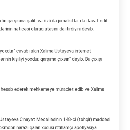
in qarşısına gəlib və özü ilə jurnalistlər də dəvət edib.
ərinin nəticəsi olaraq atasını da itirdiyini deyib.
 yoxdur” cavabı alan Xalima Ustayeva internet
rinin kişiliyi yoxdur, qarşıma çıxsın” deyib. Bu çıxışı
qir hesab edərək məhkəməyə müraciət edib və Xalima
stayeva Cinayət Məcəlləsinin 148-ci (təhqir) maddəsi
 Hökmdən narazı qalan xüsusi ittihamçı apellyasiya