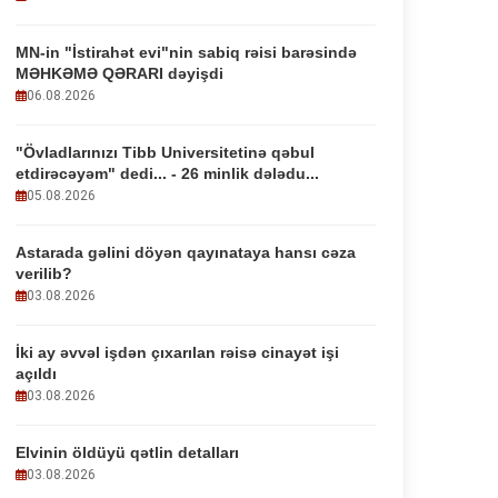
MN-in "İstirahət evi"nin sabiq rəisi barəsində
MƏHKƏMƏ QƏRARI dəyişdi
06.08.2026
"Övladlarınızı Tibb Universitetinə qəbul
etdirəcəyəm" dedi... - 26 minlik dələdu...
05.08.2026
Astarada gəlini döyən qayınataya hansı cəza
verilib?
03.08.2026
İki ay əvvəl işdən çıxarılan rəisə cinayət işi
açıldı
03.08.2026
Elvinin öldüyü qətlin detalları
03.08.2026