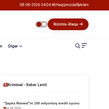
08-08-2026 04:04:47
Haqqımızda
Reklam
Bizimlə Əlaqə
n
Digər
Kriminal - Xəbər Lenti
"Şapka Mamed"in 100 milyonluq kredit oyunu
06.08.2026