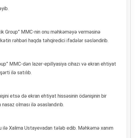
əyib.
etik Group” MMC-nin onu məhkəməyə verməsinə
kətin rəhbəri haqda təhqiredici ifadələr səsləndirib.
up” MMC-dən lazer-epillyasiya cihazı və ekran ehtiyat
rti ilə satılıb.
şini etsə də ekran ehtiyat hissəsinin ödənişinin bir
 nasaz olması ilə əsaslandırıb.
u ilə Xalima Ustayevadan tələb edib. Məhkəmə xanım