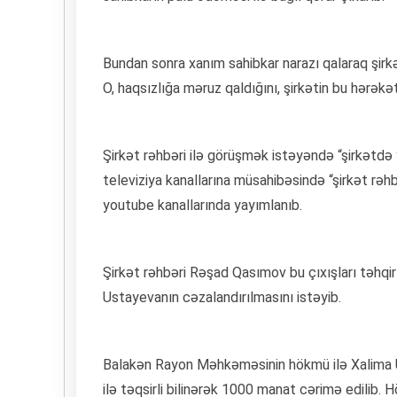
Bundan sonra xanım sahibkar narazı qalaraq şirkət
O, haqsızlığa məruz qaldığını, şirkətin bu hərəkətl
Şirkət rəhbəri ilə görüşmək istəyəndə “şirkətdə
televiziya kanallarına müsahibəsində “şirkət rəhbə
youtube kanallarında yayımlanıb.
Şirkət rəhbəri Rəşad Qasımov bu çıxışları təh
Ustayevanın cəzalandırılmasını istəyib.
Balakən Rayon Məhkəməsinin hökmü ilə Xalima U
ilə təqsirli bilinərək 1000 manat cərimə edilib.