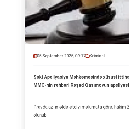
05 September 2025, 09:17
Kriminal
Şəki Apellyasiya Məhkəməsində xüsusi ittih
MMC-nin rəhbəri Rəşad Qasımovun apellyasi
Pravda.az-ın əldə etdiyi məlumata görə, hakim Za
olunub.