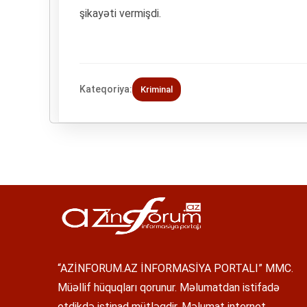
şikayəti vermişdi.
Kateqoriya:
Kriminal
“AZİNFORUM.AZ İNFORMASİYA PORTALI” MMC.
Müəllif hüquqları qorunur. Məlumatdan istifadə
etdikdə istinad mütləqdir. Məlumat internet