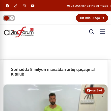
08-08-2026 08:42:14
Haqqımızda
Bizimlə Əlaqə
Sərhəddə 8 milyon manatdan artıq qaçaqmal
tutulub
Xəbər Şəkli