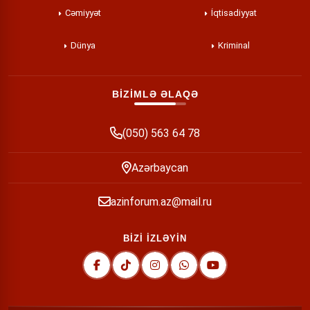
Cəmiyyət
İqtisadiyyat
Dünya
Kriminal
BİZİMLƏ ƏLAQƏ
(050) 563 64 78
Azərbaycan
azinforum.az@mail.ru
BİZİ İZLƏYİN