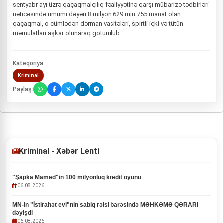
sentyabr ayı üzrə qaçaqmalçılıq fəaliyyətinə qarşı mübarizə tədbirləri
nəticəsində ümumi dəyəri 8 milyon 629 min 755 manat оlan
qaçaqmal, о cümlədən dərman vasitələri, spirtli içki və tütün
məmulatları aşkar olunaraq götürülüb.
Kateqoriya:
Kriminal
Paylaş:
Kriminal - Xəbər Lenti
"Şapka Mamed"in 100 milyonluq kredit oyunu
06.08.2026
MN-in "İstirahət evi"nin sabiq rəisi barəsində MƏHKƏMƏ QƏRARI
dəyişdi
06.08.2026