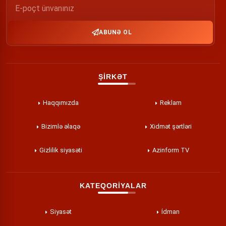
ABUNƏ OL
ŞİRKƏT
Haqqımızda
Reklam
Bizimlə əlaqə
Xidmət şərtləri
Gizlilik siyasəti
Azinform TV
KATEQORİYALAR
Siyasət
İdman