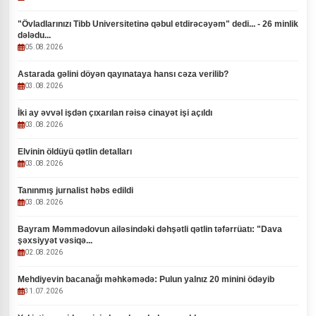
"Övladlarınızı Tibb Universitetinə qəbul etdirəcəyəm" dedi... - 26 minlik
dələdu...
05.08.2026
Astarada gəlini döyən qayınataya hansı cəza verilib?
03.08.2026
İki ay əvvəl işdən çıxarılan rəisə cinayət işi açıldı
03.08.2026
Elvinin öldüyü qətlin detalları
03.08.2026
Tanınmış jurnalist həbs edildi
03.08.2026
Bayram Məmmədovun ailəsindəki dəhşətli qətlin təfərrüatı: "Dava
şəxsiyyət vəsiqə...
02.08.2026
Mehdiyevin bacanağı məhkəmədə: Pulun yalnız 20 minini ödəyib
31.07.2026