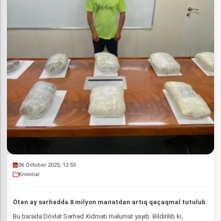
06 October 2025, 12:53
Kriminal
Ötən ay sərhəddə 8 milyon manatdan artıq qaçaqmal tutulub.
Bu barədə Dövlət Sərhəd Xidməti məlumat yayıb. Bildirilib ki,