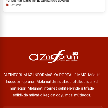
Yol istismar idarəsinin hesabına həbs qoyuldu
31.07.2026
“AZİNFORUM.AZ İNFORMASİYA PORTALI” MMC. Müəllif
hüquqları qorunur. Məlumatdan istifadə etdikdə istinad
mütləqdir. Məlumat internet səhifələrində istifadə
edildikdə müvafiq keçidin qoyulması mütləqdir.