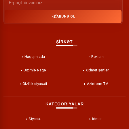
ABUNƏ OL
ŞİRKƏT
Haqqımızda
Reklam
Bizimlə əlaqə
Xidmət şərtləri
Gizlilik siyasəti
Azinform TV
KATEQORİYALAR
Siyasət
İdman