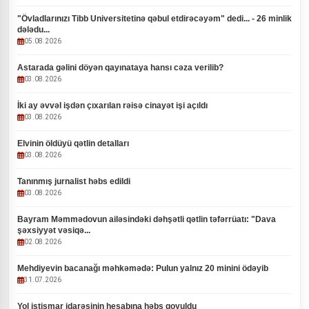
"Övladlarınızı Tibb Universitetinə qəbul etdirəcəyəm" dedi... - 26 minlik
dələdu...
05.08.2026
Astarada gəlini döyən qayınataya hansı cəza verilib?
03.08.2026
İki ay əvvəl işdən çıxarılan rəisə cinayət işi açıldı
03.08.2026
Elvinin öldüyü qətlin detalları
03.08.2026
Tanınmış jurnalist həbs edildi
03.08.2026
Bayram Məmmədovun ailəsindəki dəhşətli qətlin təfərrüatı: "Dava
şəxsiyyət vəsiqə...
02.08.2026
Mehdiyevin bacanağı məhkəmədə: Pulun yalnız 20 minini ödəyib
31.07.2026
Yol istismar idarəsinin hesabına həbs qoyuldu