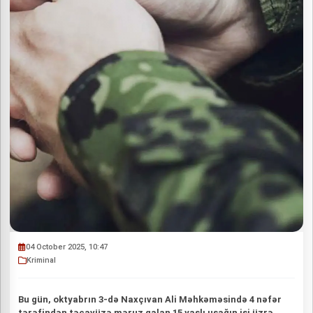
04 October 2025, 10:47
Kriminal
Bu gün, oktyabrın 3-də Naxçıvan Ali Məhkəməsində 4 nəfər
tərəfindən təcavüzə məruz qalan 15 yaşlı uşağın işi üzrə