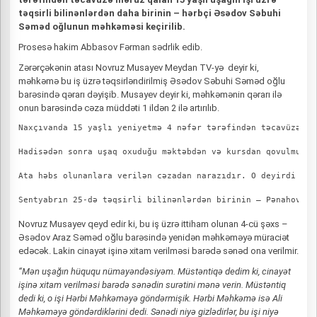
təqsirli bilinənlərdən daha birinin – hərbçi Əsədov Səbuhi
Səməd oğlunun məhkəməsi keçirilib.
Prosesə hakim Abbasov Fərman sədrlik edib.
Zərərçəkənin atası Novruz Musayev Meydan TV-yə deyir ki,
məhkəmə bu iş üzrə təqsirləndirilmiş Əsədov Səbuhi Səməd oğlu
barəsində qərarı dəyişib. Musayev deyir ki, məhkəmənin qərarı ilə
onun barəsində cəza müddəti 1 ildən 2 ilə artırılıb.
Naxçıvanda 15 yaşlı yeniyetmə 4 nəfər tərəfindən təcavüzə mə
Hadisədən sonra uşaq oxuduğu məktəbdən və kursdan qovulmuşdu
Ata həbs olunanlara verilən cəzadan narazıdır. O deyirdi ki,
Sentyabrın 25-də təqsirli bilinənlərdən birinin – Pənahov Sə
Novruz Musayev qeyd edir ki, bu iş üzrə ittiham olunan 4-cü şəxs –
Əsədov Araz Səməd oğlu barəsində yenidən məhkəməyə müraciət
edəcək. Lakin cinayət işinə xitam verilməsi barədə sənəd ona verilmir.
“Mən uşağın hüququ nümayəndəsiyəm. Müstəntiqə dedim ki, cinayət
işinə xitam verilməsi barədə sənədin surətini mənə verin. Müstəntiq
dedi ki, o işi Hərbi Məhkəməyə göndərmişik. Hərbi Məhkəmə isə Ali
Məhkəməyə göndərdiklərini dedi. Sənədi niyə gizlədirlər, bu işi niyə