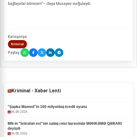
bağlayırlar bilmirəm”
– deyə Musayev vurğulayıb.
Kateqoriya:
Kriminal
Paylaş:
Kriminal - Xəbər Lenti
"Şapka Mamed"in 100 milyonluq kredit oyunu
06.08.2026
MN-in "İstirahət evi"nin sabiq rəisi barəsində MƏHKƏMƏ QƏRARI
dəyişdi
06.08.2026