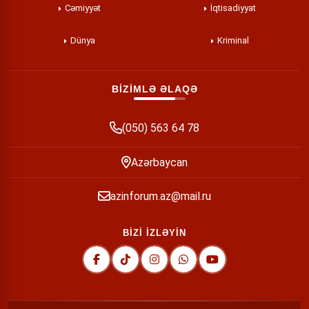
Cəmiyyət
İqtisadiyyat
Dünya
Kriminal
BİZİMLƏ ƏLAQƏ
(050) 563 64 78
Azərbaycan
azinforum.az@mail.ru
BİZİ İZLƏYİN