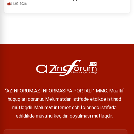
31.07.2026
“AZİNFORUM.AZ İNFORMASİYA PORTALI” MMC. Müəllif
hüquqları qorunur. Məlumatdan istifadə etdikdə istinad
mütləqdir. Məlumat internet səhifələrində istifadə
edildikdə müvafiq keçidin qoyulması mütləqdir.