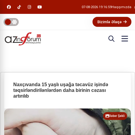
07-08-2026 19:17:00
Haqqımızda
Bizimlə Əlaqə
Naxçıvanda 15 yaşlı uşağa təcavüz işində
təqsirləndirilənlərdən daha birinin cəzası
artırılıb
Xəbər Şəkli