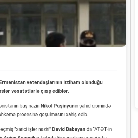
Ermənistan vətəndaşlarının ittiham olunduğu
slər vəsatətlərlə çıxış ediblər.
ənistanın baş naziri
Nikol Paşinyan
ın şahid qismində
məhkəmə prosesinə qoşulmasını xahiş edib.
iş "xarici işlər naziri"
David Babayan
da “ATƏT-in
ir
Anjey Kaspşik
in, habelə Ermənistanın xarici işlər