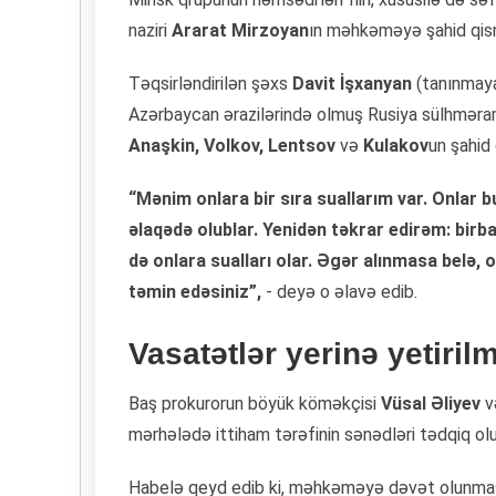
naziri
Ararat Mirzoyan
ın məhkəməyə şahid qism
Təqsirləndirilən şəxs
Davit İşxanyan
(tanınmaya
Azərbaycan ərazilərində olmuş Rusiya sülhməraml
Anaşkin, Volkov, Lentsov
və
Kulakov
un şahid
“Mənim onlara bir sıra suallarım var. Onlar b
əlaqədə olublar. Yenidən təkrar edirəm: bir
də onlara sualları olar. Əgər alınmasa belə, o
təmin edəsiniz”,
- deyə o əlavə edib.
Vasatətlər yerinə yetiril
Baş prokurorun böyük köməkçisi
Vüsal Əliyev
və
mərhələdə ittiham tərəfinin sənədləri tədqiq olu
Habelə qeyd edib ki, məhkəməyə dəvət olunması 