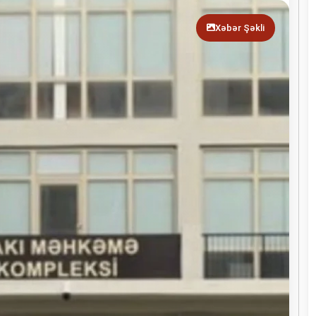
Xəbər Şəkli