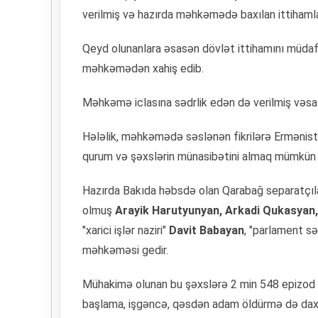
verilmiş və hazırda məhkəmədə baxılan ittihamla
Qeyd olunanlara əsasən dövlət ittihamını müda
məhkəmədən xahiş edib.
Məhkəmə iclasına sədrlik edən də verilmiş vəsa
Hələlik, məhkəmədə səslənən fikrilərə Ermənista
qurum və şəxslərin münasibətini almaq mümkün 
Hazırda Bakıda həbsdə olan Qarabağ separatçılar
olmuş
Arayik Harutyunyan, Arkadi Qukasyan
"xarici işlər naziri"
Davit Babayan
, "parlament sə
məhkəməsi gedir.
Mühakimə olunan bu şəxslərə 2 min 548 epizod ü
başlama, işgəncə, qəsdən adam öldürmə də daxil,