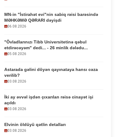
MN-in "İstirahət evi"nin sabiq rəisi barəsində
MƏHKƏMƏ QƏRARI dəyişdi
06.08.2026
"Övladlarınızı Tibb Universitetinə qəbul
etdirəcəyəm" dedi... - 26 minlik dələdu...
05.08.2026
Astarada gəlini döyən qayınataya hansı cəza
verilib?
03.08.2026
İki ay əvvəl işdən çıxarılan rəisə cinayət işi
açıldı
03.08.2026
Elvinin öldüyü qətlin detalları
03.08.2026