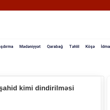
aşdırma
Mədəniyyət
Qarabağ
Təhlil
Köşə
İdma
hid kimi dindirilməsi