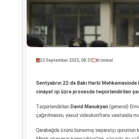
23 September 2025, 08:31
Kriminal
Sentyabrın 22-də Bakı Hərbi Məhkəməsində 
cinayət işi üzrə prosesdə təqsirləndirilən şəx
Təqsirləndirilən
David Manukyan
(general) Erm
çağırılmasını, yaxud videokonfrans vasitəsilə 
Qarabağda özünü buraxmış separatçı qurumun keçm
Minsk qrupunun həmsədrləri”nin, xüsusilə də səf