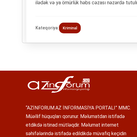
ilədək və ya ömürlük həbs cəzası nəzərdə tutul
Kateqoriya:
Kriminal
“AZİNFORUM.AZ İNFORMASİYA PORTALI” MMC.
Müəllif hüquqları qorunur. Məlumatdan istifadə
etdikdə istinad mütləqdir. Məlumat internet
səhifələrində istifadə edildikdə müvafiq keçidin