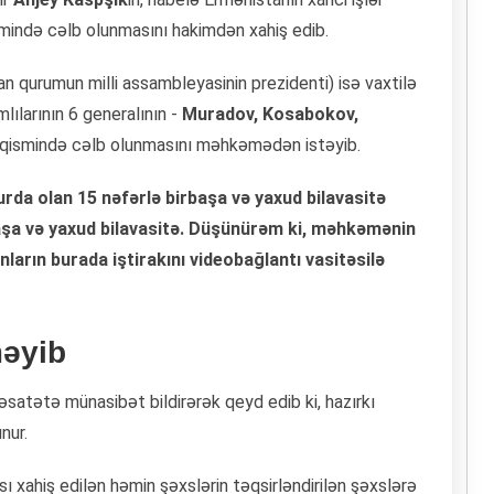
ində cəlb olunmasını hakimdən xahiş edib.
n qurumun milli assambleyasinin prezidenti) isə vaxtilə
ılarının 6 generalının -
Muradov, Kosabokov,
 qismində cəlb olunmasını məhkəmədən istəyib.
urda olan 15 nəfərlə birbaşa və yaxud bilavasitə
başa və yaxud bilavasitə. Düşünürəm ki, məhkəmənin
nların burada iştirakını videobağlantı vasitəsilə
məyib
satətə münasibət bildirərək qeyd edib ki, hazırkı
nur.
xahiş edilən həmin şəxslərin təqsirləndirilən şəxslərə