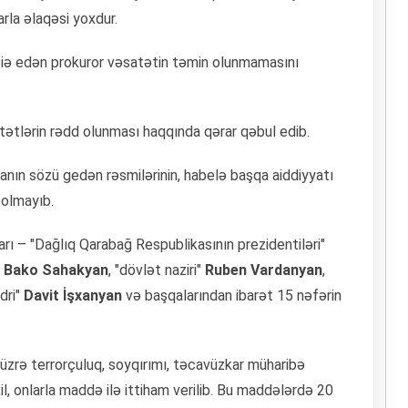
rla əlaqəsi yoxdur.
fiə edən prokuror vəsatətin təmin olunmamasını
tətlərin rədd olunması haqqında qərar qəbul edib.
nın sözü gedən rəsmilərinin, habelə başqa aiddiyyatı
olmayıb.
ı – "Dağlıq Qarabağ Respublikasının prezidentiləri"
, Bako Sahakyan
, "dövlət naziri"
Ruben Vardanyan
,
dri"
Davit İşxanyan
və başqalarından ibarət 15 nəfərin
zrə terrorçuluq, soyqırımı, təcavüzkar müharibə
 onlarla maddə ilə ittiham verilib. Bu maddələrdə 20