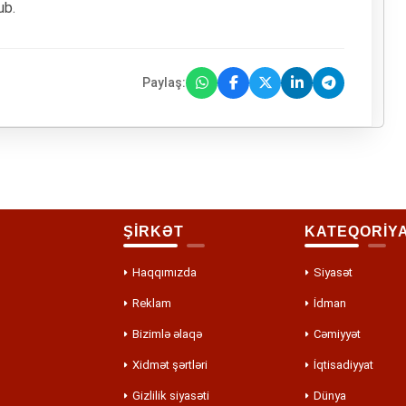
ub.
Paylaş:
ŞİRKƏT
KATEQORİY
Haqqımızda
Siyasət
Reklam
İdman
Bizimlə əlaqə
Cəmiyyət
Xidmət şərtləri
İqtisadiyyat
Gizlilik siyasəti
Dünya