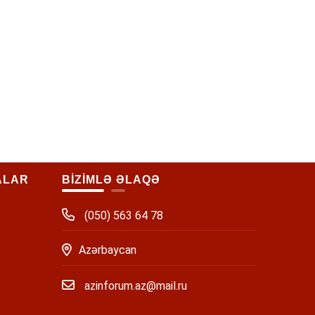
ALAR
BİZİMLƏ ƏLAQƏ
(050) 563 64 78
Azərbaycan
azinforum.az@mail.ru