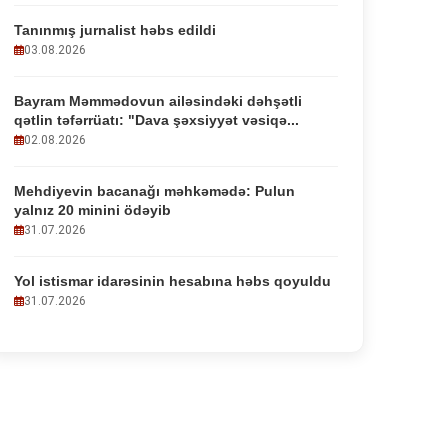
Tanınmış jurnalist həbs edildi
03.08.2026
Bayram Məmmədovun ailəsindəki dəhşətli
qətlin təfərrüatı: "Dava şəxsiyyət vəsiqə...
02.08.2026
Mehdiyevin bacanağı məhkəmədə: Pulun
yalnız 20 minini ödəyib
31.07.2026
Yol istismar idarəsinin hesabına həbs qoyuldu
31.07.2026