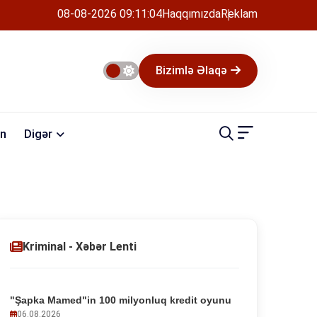
08-08-2026 09:11:05
Haqqımızda
Reklam
Bizimlə Əlaqə
n
Digər
Kriminal - Xəbər Lenti
"Şapka Mamed"in 100 milyonluq kredit oyunu
06.08.2026