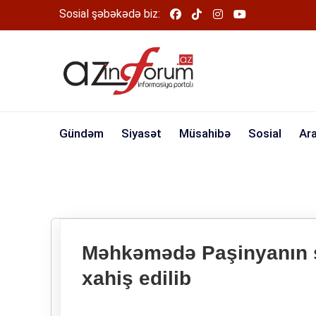
Sosial şəbəkədə biz:
Gündəm
Siyasət
Müsahibə
Sosial
Ar
Məhkəmədə Paşinyanın şa
xahiş edilib