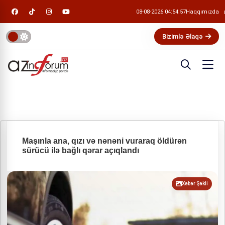
08-08-2026 04:54:58
Haqqımızda
Bizimlə Əlaqə
Maşınla ana, qızı və nənəni vuraraq öldürən
sürücü ilə bağlı qərar açıqlandı
Xəbər Şəkli