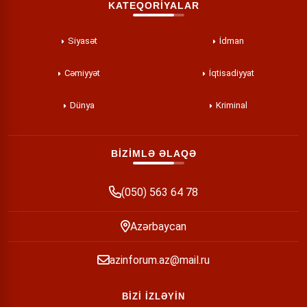
KATEQORİYALAR
Siyasət
İdman
Cəmiyyət
İqtisadiyyat
Dünya
Kriminal
BİZİMLƏ ƏLAQƏ
(050) 563 64 78
Azərbaycan
azinforum.az@mail.ru
BİZİ İZLƏYİN