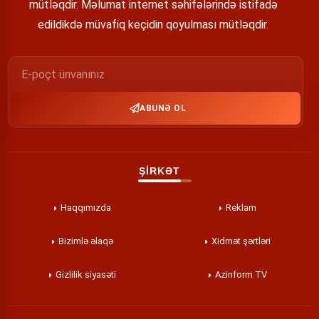
mütləqdir. Məlumat internet səhifələrində istifadə
edildikdə müvafiq keçidin qoyulması mütləqdir.
ABUNƏ OL
ŞİRKƏT
Haqqımızda
Reklam
Bizimlə əlaqə
Xidmət şərtləri
Gizlilik siyasəti
Azinform TV