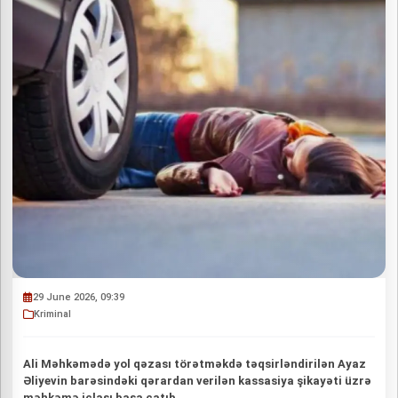
29 June 2026, 09:39
Kriminal
Ali Məhkəmədə yol qəzası törətməkdə təqsirləndirilən Ayaz
Əliyevin barəsindəki qərardan verilən kassasiya şikayəti üzrə
məhkəmə iclası başa çatıb.