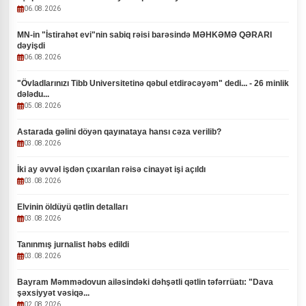
06.08.2026
MN-in "İstirahət evi"nin sabiq rəisi barəsində MƏHKƏMƏ QƏRARI
dəyişdi
06.08.2026
"Övladlarınızı Tibb Universitetinə qəbul etdirəcəyəm" dedi... - 26 minlik
dələdu...
05.08.2026
Astarada gəlini döyən qayınataya hansı cəza verilib?
03.08.2026
İki ay əvvəl işdən çıxarılan rəisə cinayət işi açıldı
03.08.2026
Elvinin öldüyü qətlin detalları
03.08.2026
Tanınmış jurnalist həbs edildi
03.08.2026
Bayram Məmmədovun ailəsindəki dəhşətli qətlin təfərrüatı: "Dava
şəxsiyyət vəsiqə...
02.08.2026