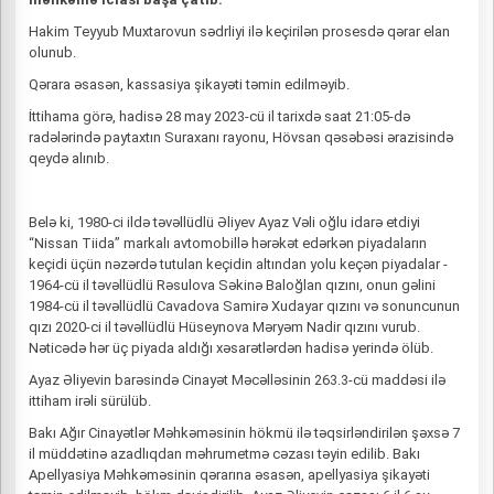
Hakim Teyyub Muxtarovun sədrliyi ilə keçirilən prosesdə qərar elan
olunub.
Qərara əsasən, kassasiya şikayəti təmin edilməyib.
İttihama görə, hadisə 28 may 2023-cü il tarixdə saat 21:05-də
radələrində paytaxtın Suraxanı rayonu, Hövsan qəsəbəsi ərazisində
qeydə alınıb.
Belə ki, 1980-ci ildə təvəllüdlü Əliyev Ayaz Vəli oğlu idarə etdiyi
“Nissan Tiida” markalı avtomobillə hərəkət edərkən piyadaların
keçidi üçün nəzərdə tutulan keçidin altından yolu keçən piyadalar -
1964-cü il təvəllüdlü Rəsulova Səkinə Baloğlan qızını, onun gəlini
1984-cü il təvəllüdlü Cavadova Samirə Xudayar qızını və sonuncunun
qızı 2020-ci il təvəllüdlü Hüseynova Məryəm Nadir qızını vurub.
Nəticədə hər üç piyada aldığı xəsarətlərdən hadisə yerində ölüb.
Ayaz Əliyevin barəsində Cinayət Məcəlləsinin 263.3-cü maddəsi ilə
ittiham irəli sürülüb.
Bakı Ağır Cinayətlər Məhkəməsinin hökmü ilə təqsirləndirilən şəxsə 7
il müddətinə azadlıqdan məhrumetmə cəzası təyin edilib. Bakı
Apellyasiya Məhkəməsinin qərarına əsasən, apellyasiya şikayəti