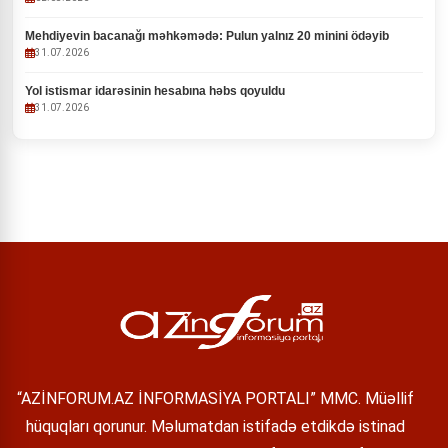
Mehdiyevin bacanağı məhkəmədə: Pulun yalnız 20 minini ödəyib
31.07.2026
Yol istismar idarəsinin hesabına həbs qoyuldu
31.07.2026
“AZİNFORUM.AZ İNFORMASİYA PORTALI” MMC. Müəllif
hüquqları qorunur. Məlumatdan istifadə etdikdə istinad