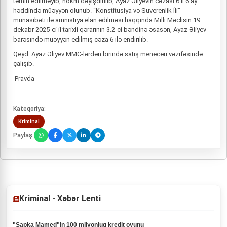
təmin edilməyib, hökm dəyişdirilib, Ayaz Əliyevin cəzası 6 il 6 ay
həddində müəyyən olunub. “Konstitusiya və Suverenlik İli”
münasibəti ilə amnistiya elan edilməsi haqqında Milli Məclisin 19
dekabr 2025-ci il tarixli qərarının 3.2-ci bəndinə əsasən, Ayaz Əliyev
barəsində müəyyən edilmiş cəza 6 ilə endirilib.
Qeyd: Ayaz Əliyev MMC-lərdən birində satış meneceri vəzifəsində
çalışıb.
Pravda
Kateqoriya:
Kriminal
Paylaş:
Kriminal - Xəbər Lenti
"Şapka Mamed"in 100 milyonluq kredit oyunu