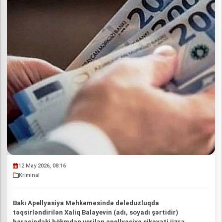
12 May 2026, 08:16
Kriminal
Bakı Apellyasiya Məhkəməsində dələduzluqda
təqsirləndirilən Xaliq Balayevin (adı, soyadı şərtidir)
barəsindəki hökmdən verilən apellyasiya şikayəti üzrə