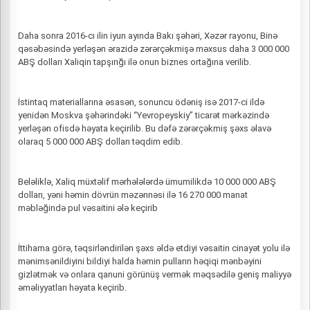
Daha sonra 2016-cı ilin iyun ayında Bakı şəhəri, Xəzər rayonu, Binə
qəsəbəsində yerləşən ərazidə zərərçəkmişə məxsus daha 3 000 000
ABŞ dolları Xaliqin tapşırığı ilə onun biznes ortağına verilib.
İstintaq materiallarına əsasən, sonuncu ödəniş isə 2017-ci ildə
yenidən Moskva şəhərindəki “Yevropeyskiy” ticarət mərkəzində
yerləşən ofisdə həyata keçirilib. Bu dəfə zərərçəkmiş şəxs əlavə
olaraq 5 000 000 ABŞ dolları təqdim edib.
Beləliklə, Xaliq müxtəlif mərhələlərdə ümumilikdə 10 000 000 ABŞ
dolları, yəni həmin dövrün məzənnəsi ilə 16 270 000 manat
məbləğində pul vəsaitini ələ keçirib
İttihama görə, təqsirləndirilən şəxs əldə etdiyi vəsaitin cinayət yolu ilə
mənimsənildiyini bildiyi halda həmin pulların həqiqi mənbəyini
gizlətmək və onlara qanuni görünüş vermək məqsədilə geniş maliyyə
əməliyyatları həyata keçirib.