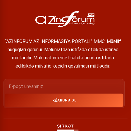
“AZİNFORUM.AZ İNFORMASİYA PORTALI” MMC. Müəllif
hüquqları qorunur. Məlumatdan istifadə etdikdə istinad
mütləqdir. Məlumat internet səhifələrində istifadə
edildikdə müvafiq keçidin qoyulması mütləqdir.
ABUNƏ OL
ŞİRKƏT