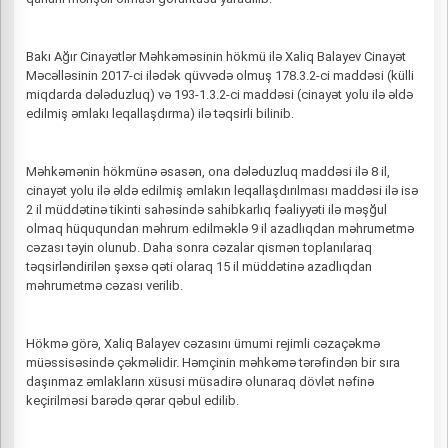
Bakı Ağır Cinayətlər Məhkəməsinin hökmü ilə Xaliq Balayev Cinayət
Məcəlləsinin 2017-ci ilədək qüvvədə olmuş 178.3.2-ci maddəsi (külli
miqdarda dələduzluq) və 193-1.3.2-ci maddəsi (cinayət yolu ilə əldə
edilmiş əmlakı leqallaşdırma) ilə təqsirli bilinib.
Məhkəmənin hökmünə əsasən, ona dələduzluq maddəsi ilə 8 il,
cinayət yolu ilə əldə edilmiş əmlakın leqallaşdırılması maddəsi ilə isə
2 il müddətinə tikinti sahəsində sahibkarlıq fəaliyyəti ilə məşğul
olmaq hüququndan məhrum edilməklə 9 il azadlıqdan məhrumetmə
cəzası təyin olunub. Daha sonra cəzalar qismən toplanılaraq
təqsirləndirilən şəxsə qəti olaraq 15 il müddətinə azadlıqdan
məhrumetmə cəzası verilib.
Hökmə görə, Xaliq Balayev cəzasını ümumi rejimli cəzaçəkmə
müəssisəsində çəkməlidir. Həmçinin məhkəmə tərəfindən bir sıra
daşınmaz əmlakların xüsusi müsadirə olunaraq dövlət nəfinə
keçirilməsi barədə qərar qəbul edilib.