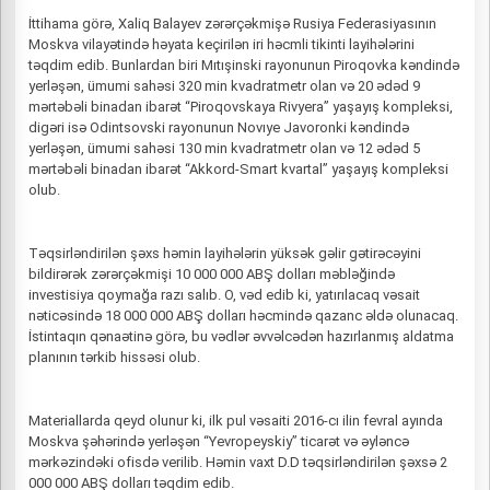
İttihama görə, Xaliq Balayev zərərçəkmişə Rusiya Federasiyasının
Moskva vilayətində həyata keçirilən iri həcmli tikinti layihələrini
təqdim edib. Bunlardan biri Mıtışinski rayonunun Piroqovka kəndində
yerləşən, ümumi sahəsi 320 min kvadratmetr olan və 20 ədəd 9
mərtəbəli binadan ibarət “Piroqovskaya Rivyera” yaşayış kompleksi,
digəri isə Odintsovski rayonunun Novıye Javoronki kəndində
yerləşən, ümumi sahəsi 130 min kvadratmetr olan və 12 ədəd 5
mərtəbəli binadan ibarət “Akkord-Smart kvartal” yaşayış kompleksi
olub.
Təqsirləndirilən şəxs həmin layihələrin yüksək gəlir gətirəcəyini
bildirərək zərərçəkmişi 10 000 000 ABŞ dolları məbləğində
investisiya qoymağa razı salıb. O, vəd edib ki, yatırılacaq vəsait
nəticəsində 18 000 000 ABŞ dolları həcmində qazanc əldə olunacaq.
İstintaqın qənaətinə görə, bu vədlər əvvəlcədən hazırlanmış aldatma
planının tərkib hissəsi olub.
Materiallarda qeyd olunur ki, ilk pul vəsaiti 2016-cı ilin fevral ayında
Moskva şəhərində yerləşən “Yevropeyskiy” ticarət və əyləncə
mərkəzindəki ofisdə verilib. Həmin vaxt D.D təqsirləndirilən şəxsə 2
000 000 ABŞ dolları təqdim edib.