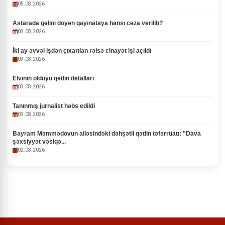
05.08.2026
Astarada gəlini döyən qayınataya hansı cəza verilib?
03.08.2026
İki ay əvvəl işdən çıxarılan rəisə cinayət işi açıldı
03.08.2026
Elvinin öldüyü qətlin detalları
03.08.2026
Tanınmış jurnalist həbs edildi
03.08.2026
Bayram Məmmədovun ailəsindəki dəhşətli qətlin təfərrüatı: "Dava
şəxsiyyət vəsiqə...
02.08.2026