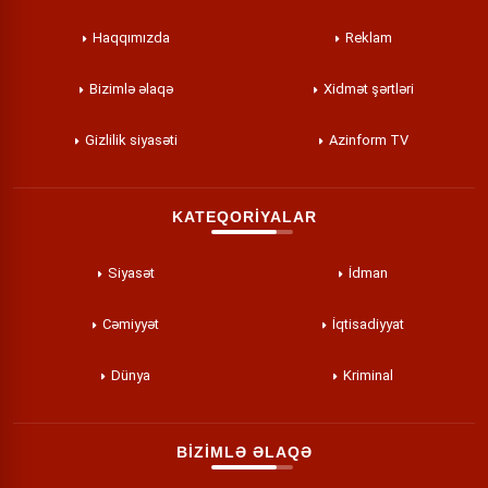
Haqqımızda
Reklam
Bizimlə əlaqə
Xidmət şərtləri
Gizlilik siyasəti
Azinform TV
KATEQORİYALAR
Siyasət
İdman
Cəmiyyət
İqtisadiyyat
Dünya
Kriminal
BİZİMLƏ ƏLAQƏ