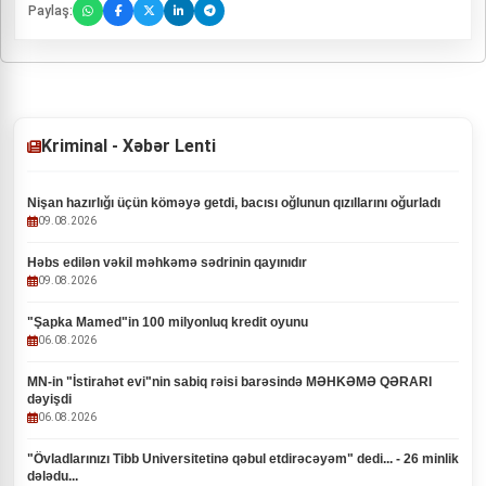
Paylaş:
Kriminal - Xəbər Lenti
Nişan hazırlığı üçün köməyə getdi, bacısı oğlunun qızıllarını oğurladı
09.08.2026
Həbs edilən vəkil məhkəmə sədrinin qayınıdır
09.08.2026
"Şapka Mamed"in 100 milyonluq kredit oyunu
06.08.2026
MN-in "İstirahət evi"nin sabiq rəisi barəsində MƏHKƏMƏ QƏRARI
dəyişdi
06.08.2026
"Övladlarınızı Tibb Universitetinə qəbul etdirəcəyəm" dedi... - 26 minlik
dələdu...