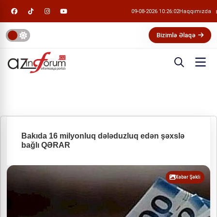
09-08-2026 10:26:03
Haqqımızda
Bizimlə Əlaqə
Bakıda 16 milyonluq dələduzluq edən şəxslə
bağlı QƏRAR
Xəbər Şəkli