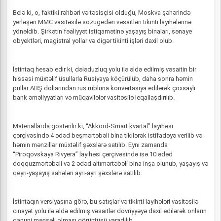
Belə ki, o, faktiki rəhbəri və təsisçisi olduğu, Moskva şəhərində
yerləşən MMC vasitəsilə sözügedən vəsaitləri tikinti layihələrinə
yönəldib. Şirkətin fəaliyyət istiqamətinə yaşayış binaları, sənaye
obyektləri, magistral yollar və digər tikinti işləri daxil olub.
İstintaq hesab edir ki, dələduzluq yolu ilə əldə edilmiş vəsaitin bir
hissəsi müxtəlif üsullarla Rusiyaya köçürülüb, daha sonra həmin
pullar ABŞ dollarından rus rubluna konvertasiya edilərək çoxsaylı
bank əməliyyatları və müqavilələr vasitəsilə leqallaşdırılıb.
Materiallarda göstərilir ki, “Akkord-Smart kvartal” layihəsi
çərçivəsində 4 ədəd beşmərtəbəli bina tikilərək istifadəyə verilib və
həmin mənzillər müxtəlif şəxslərə satılıb. Eyni zamanda
“Piroqovskaya Rivyera” layihəsi çərçivəsində isə 10 ədəd
doqquzmərtəbəli və 2 ədəd altımərtəbəli bina inşa olunub, yaşayış və
qeyri-yaşayış sahələri ayrı-ayrı şəxslərə satılıb.
İstintaqın versiyasına görə, bu satışlar və tikinti layihələri vasitəsilə
cinayət yolu ilə əldə edilmiş vəsaitlər dövriyyəyə daxil edilərək onların
qanuni mənşəli olması görüntüsü yaradılıb.