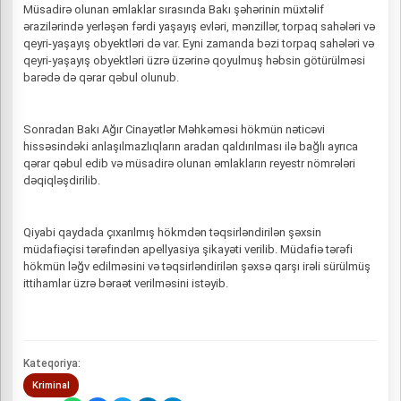
Müsadirə olunan əmlaklar sırasında Bakı şəhərinin müxtəlif
ərazilərində yerləşən fərdi yaşayış evləri, mənzillər, torpaq sahələri və
qeyri-yaşayış obyektləri də var. Eyni zamanda bəzi torpaq sahələri və
qeyri-yaşayış obyektləri üzrə üzərinə qoyulmuş həbsin götürülməsi
barədə də qərar qəbul olunub.
Sonradan Bakı Ağır Cinayətlər Məhkəməsi hökmün nəticəvi
hissəsindəki anlaşılmazlıqların aradan qaldırılması ilə bağlı ayrıca
qərar qəbul edib və müsadirə olunan əmlakların reyestr nömrələri
dəqiqləşdirilib.
Qiyabi qaydada çıxarılmış hökmdən təqsirləndirilən şəxsin
müdafiəçisi tərəfindən apellyasiya şikayəti verilib. Müdafiə tərəfi
hökmün ləğv edilməsini və təqsirləndirilən şəxsə qarşı irəli sürülmüş
ittihamlar üzrə bəraət verilməsini istəyib.
Kateqoriya:
Kriminal