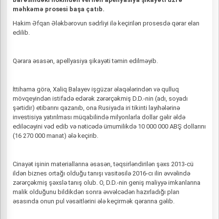
məhkəmə prosesi başa çatıb.
Hakim Əfqan Ələkbərovun sədrliyi ilə keçirilən prosesdə qərar elan
edilib.
Qərara əsasən, apellyasiya şikayəti təmin edilməyib.
İttihama görə, Xaliq Balayev işgüzar əlaqələrindən və qulluq
mövqeyindən istifadə edərək zərərçəkmiş D.D.-nin (adı, soyadı
şərtidir) etibarını qazanıb, ona Rusiyada iri tikinti layihələrinə
investisiya yatırılması müqabilində milyonlarla dollar gəlir əldə
ediləcəyini vəd edib və nəticədə ümumilikdə 10 000 000 ABŞ dollarını
(16 270 000 manat) ələ keçirib.
Cinayət işinin materiallarına əsasən, təqsirləndirilən şəxs 2013-cü
ildən biznes ortağı olduğu tanışı vasitəsilə 2016-cı ilin əvvəlində
zərərçəkmiş şəxslə tanış olub. O, D.D.-nin geniş maliyyə imkanlarına
malik olduğunu bildikdən sonra əvvəlcədən hazırladığı plan
əsasında onun pul vəsaitlərini ələ keçirmək qərarına gəlib.