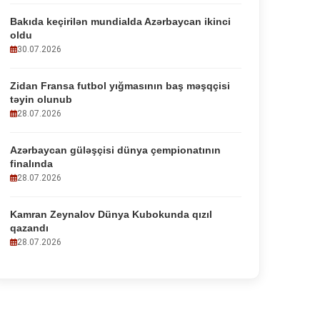
Bakıda keçirilən mundialda Azərbaycan ikinci
oldu
30.07.2026
Zidan Fransa futbol yığmasının baş məşqçisi
təyin olunub
28.07.2026
Azərbaycan güləşçisi dünya çempionatının
finalında
28.07.2026
Kamran Zeynalov Dünya Kubokunda qızıl
qazandı
28.07.2026