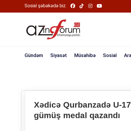
Sosial şəbəkədə biz:
Gündəm
Siyasət
Müsahibə
Sosial
Ar
Xədicə Qurbanzadə U-17
gümüş medal qazandı