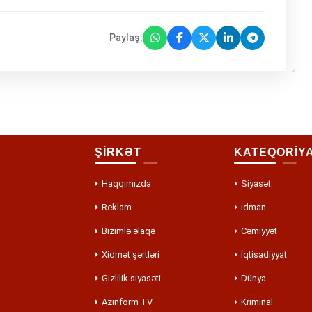
Paylaş:
ŞİRKƏT
KATEQORİY
Haqqımızda
Siyasət
Reklam
İdman
Bizimlə əlaqə
Cəmiyyət
Xidmət şərtləri
İqtisadiyyat
Gizlilik siyasəti
Dünya
Azinform TV
Kriminal