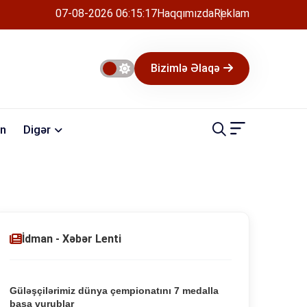
07-08-2026 06:15:17
Haqqımızda
Reklam
Bizimlə Əlaqə
n
Digər
İdman - Xəbər Lenti
Güləşçilərimiz dünya çempionatını 7 medalla
başa vurublar