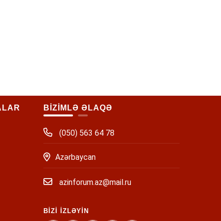
ALAR
BİZİMLƏ ƏLAQƏ
(050) 563 64 78
Azərbaycan
azinforum.az@mail.ru
BİZİ İZLƏYİN