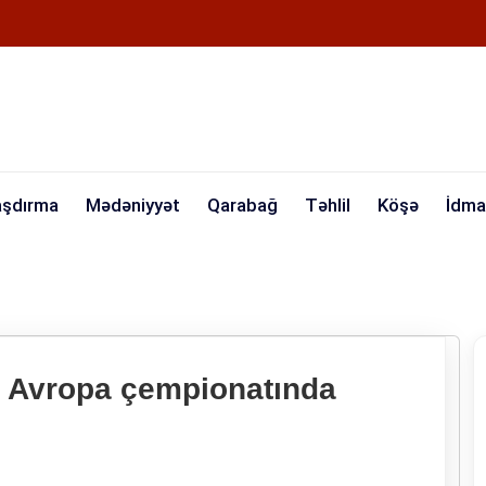
aşdırma
Mədəniyyət
Qarabağ
Təhlil
Köşə
İdma
 Avropa çempionatında