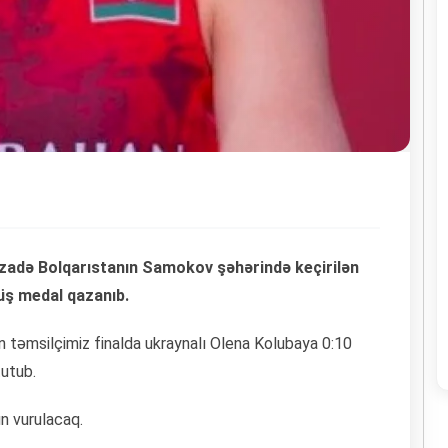
zadə Bolqarıstanın Samokov şəhərində keçirilən
ş medal qazanıb.
 təmsilçimiz finalda ukraynalı Olena Kolubaya 0:10
tutub.
un vurulacaq.