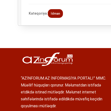
Kateqoriya:
İdman
“AZİNFORUM.AZ İNFORMASİYA PORTALI” MMC.
Müəllif hüquqları qorunur. Məlumatdan istifadə
etdikdə istinad mütləqdir. Məlumat internet
səhifələrində istifadə edildikdə müvafiq keçidin
qoyulması mütləqdir.