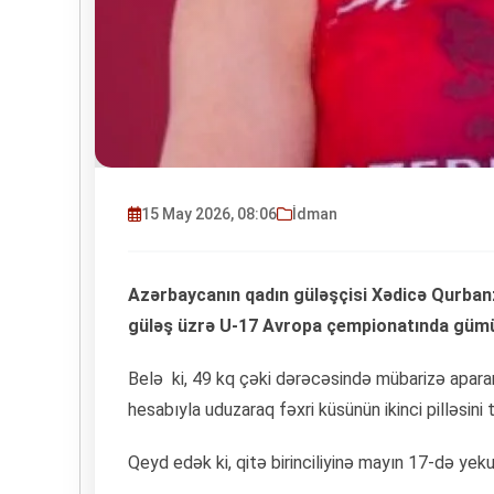
15 May 2026, 08:06
İdman
Azərbaycanın qadın güləşçisi Xədicə Qurban
güləş üzrə U-17 Avropa çempionatında gümü
Belə ki, 49 kq çəki dərəcəsində mübarizə aparan
hesabıyla uduzaraq fəxri küsünün ikinci pilləsini 
Qeyd edək ki, qitə birinciliyinə mayın 17-də yek