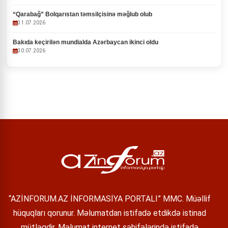
“Qarabağ” Bolqarıstan təmsilçisinə məğlub olub
31.07.2026
Bakıda keçirilən mundialda Azərbaycan ikinci oldu
30.07.2026
“AZİNFORUM.AZ İNFORMASİYA PORTALI” MMC. Müəllif
hüquqları qorunur. Məlumatdan istifadə etdikdə istinad
mütləqdir. Məlumat internet səhifələrində istifadə