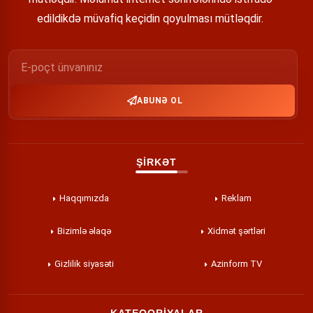
edildikdə müvafiq keçidin qoyulması mütləqdir.
ABUNƏ OL
ŞİRKƏT
Haqqımızda
Reklam
Bizimlə əlaqə
Xidmət şərtləri
Gizlilik siyasəti
Azinform TV