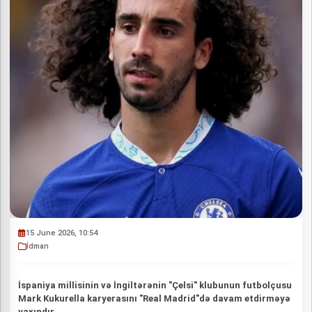
15 June 2026, 10:54
İdman
İspaniya millisinin və İngiltərənin "Çelsi" klubunun futbolçusu
Mark Kukurella karyerasını "Real Madrid"də davam etdirməyə
yaxındır.