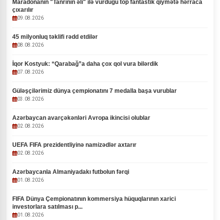
Maradonanın "Tanrının əli" ilə vurduğu top fantastik qiymətə hərraca
çıxarılır
09.08.2026
45 milyonluq təklifi rədd etdilər
08.08.2026
İqor Kostyuk: “Qarabağ”a daha çox qol vura bilərdik
07.08.2026
Güləşçilərimiz dünya çempionatını 7 medalla başa vurublar
03.08.2026
Azərbaycan avarçəkənləri Avropa ikincisi olublar
02.08.2026
UEFA FIFA prezidentliyinə namizədlər axtarır
02.08.2026
Azərbaycanla Almaniyadakı futbolun fərqi
01.08.2026
FIFA Dünya Çempionatının kommersiya hüquqlarının xarici
investorlara satılması p...
01.08.2026