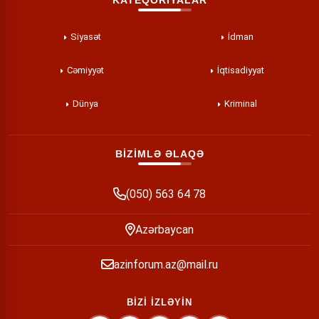
KATEQORİYALAR
Siyasət
İdman
Cəmiyyət
İqtisadiyyat
Dünya
Kriminal
BİZİMLƏ ƏLAQƏ
(050) 563 64 78
Azərbaycan
azinforum.az@mail.ru
BİZİ İZLƏYİN