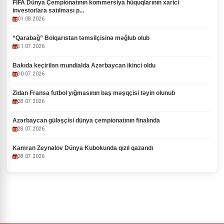
FIFA Dünya Çempionatının kommersiya hüquqlarının xarici
investorlara satılması p...
01.08.2026
“Qarabağ” Bolqarıstan təmsilçisinə məğlub olub
31.07.2026
Bakıda keçirilən mundialda Azərbaycan ikinci oldu
30.07.2026
Zidan Fransa futbol yığmasının baş məşqçisi təyin olunub
28.07.2026
Azərbaycan güləşçisi dünya çempionatının finalında
28.07.2026
Kamran Zeynalov Dünya Kubokunda qızıl qazandı
28.07.2026