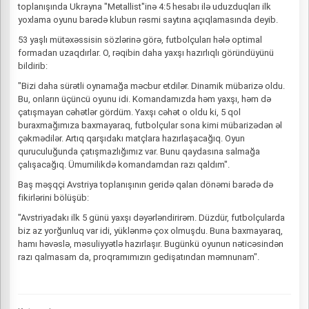
toplanışında Ukrayna "Metallist"inə 4:5 hesabı ilə uduzduqları ilk
yoxlama oyunu barədə klubun rəsmi saytına açıqlamasında deyib.
53 yaşlı mütəxəssisin sözlərinə görə, futbolçuları hələ optimal
formadan uzaqdırlar. O, rəqibin daha yaxşı hazırlıqlı göründüyünü
bildirib:
"Bizi daha sürətli oynamağa məcbur etdilər. Dinamik mübarizə oldu.
Bu, onların üçüncü oyunu idi. Komandamızda həm yaxşı, həm də
çatışmayan cəhətlər gördüm. Yaxşı cəhət o oldu ki, 5 qol
buraxmağımıza baxmayaraq, futbolçular sona kimi mübarizədən əl
çəkmədilər. Artıq qarşıdakı matçlara hazırlaşacağıq. Oyun
quruculuğunda çatışmazlığımız var. Bunu qaydasına salmağa
çalışacağıq. Ümumilikdə komandamdan razı qaldım".
Baş məşqçi Avstriya toplanışının geridə qalan dönəmi barədə də
fikirlərini bölüşüb:
"Avstriyadakı ilk 5 günü yaxşı dəyərləndirirəm. Düzdür, futbolçularda
biz az yorğunluq var idi, yüklənmə çox olmuşdu. Buna baxmayaraq,
hamı həvəslə, məsuliyyətlə hazırlaşır. Bugünkü oyunun nəticəsindən
razı qalmasam da, proqramımızın gedişatından məmnunam".