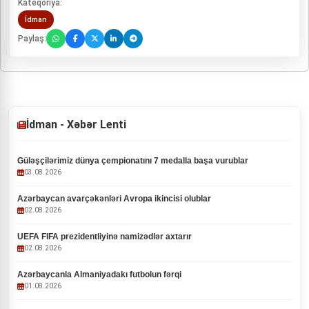
Kateqoriya:
İdman
Paylaş:
İdman - Xəbər Lenti
Güləşçilərimiz dünya çempionatını 7 medalla başa vurublar
03.08.2026
Azərbaycan avarçəkənləri Avropa ikincisi olublar
02.08.2026
UEFA FIFA prezidentliyinə namizədlər axtarır
02.08.2026
Azərbaycanla Almaniyadakı futbolun fərqi
01.08.2026