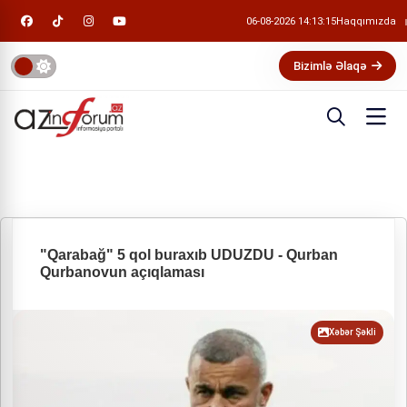
06-08-2026 14:13:15
Haqqımızda
Bizimlə Əlaqə
"Qarabağ" 5 qol buraxıb UDUZDU - Qurban
Qurbanovun açıqlaması
Xəbər Şəkli