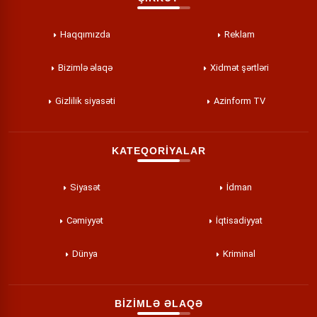
Haqqımızda
Reklam
Bizimlə əlaqə
Xidmət şərtləri
Gizlilik siyasəti
Azinform TV
KATEQORİYALAR
Siyasət
İdman
Cəmiyyət
İqtisadiyyat
Dünya
Kriminal
BİZİMLƏ ƏLAQƏ