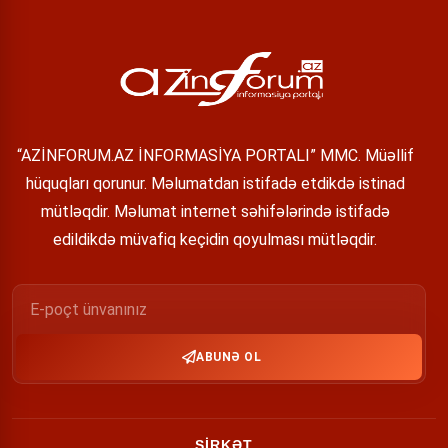
“AZİNFORUM.AZ İNFORMASİYA PORTALI” MMC. Müəllif
hüquqları qorunur. Məlumatdan istifadə etdikdə istinad
mütləqdir. Məlumat internet səhifələrində istifadə
edildikdə müvafiq keçidin qoyulması mütləqdir.
ABUNƏ OL
ŞİRKƏT