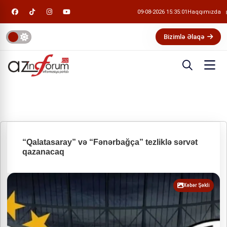
09-08-2026 15:35:01
Haqqımızda
Bizimlə Əlaqə
“Qalatasaray” və “Fənərbağça” tezliklə sərvət
qazanacaq
Xəbər Şəkli