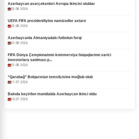
Azərbaycan avarçəkənləri Avropa ikincisi olublar
02.08.2026
UEFA FIFA prezidentliyinə namizədlər axtarır
02.08.2026
Azərbaycanla Almaniyadakı futbolun fərqi
01.08.2026
FIFA Dünya Çempionatının kommersiya hüquqlarının xarici
investorlara satılması p...
01.08.2026
“Qarabağ” Bolqarıstan təmsilçisinə məğlub olub
31.07.2026
Bakıda keçirilən mundialda Azərbaycan ikinci oldu
30.07.2026