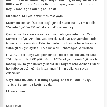
FIFA-nın Klublara Dəstək Proqramı çərçivəsində klublara
böyük məbləğdə ödəniş ediləcək.
Bu barədə “Milliyet” qəzeti məlumat yayıb.
Məlumata əsasən, “Qalatasaray” gündəlik təxminən 121 min dollar,
“Fənərbağça” isə 132 min dollar gəlir qazanacaq.
Qeyd olunur ki, icarə əsasında komandada çıxış edən İrfan Can
Kahveci, Sofyan Amrabat və Dominik Livakoviç Dünya Kubokunda
iştiraklarını davam etdirdikləri təqdirdə, 1 iyul tarixindən etibarən bu
futbolçular üçün ayrılan FIFA ödənişləri “Fənərbağça”ya veriləcək.
FIFA 2022-ci il Dünya Çempionatında klublar arasında ümumilikdə
209 milyon dollar bölüşdürmüşdü. 2026-cı il çempionatı üçün isə bu
məbləğ 355 milyon dollara yüksəldilib. Proqram çərçivəsində klublar
hər futbolçu üçün gündəlik təxminən 11 min dollar gəlir əldə
edəcəklər.
Qeyd edək ki, 2026-cı il Dünya Çempionatı 11 iyun - 19 iyul
tarixləri arasında keçiriləcək.
Musavat.com
Kateqoriya: