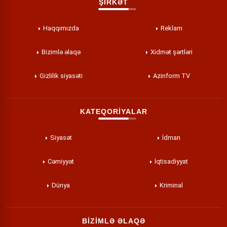
ŞİRKƏT
Haqqımızda
Reklam
Bizimlə əlaqə
Xidmət şərtləri
Gizlilik siyasəti
Azinform TV
KATEQORİYALAR
Siyasət
İdman
Cəmiyyət
İqtisadiyyat
Dünya
Kriminal
BİZİMLƏ ƏLAQƏ