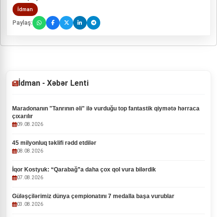
İdman
Paylaş:
İdman - Xəbər Lenti
Maradonanın "Tanrının əli" ilə vurduğu top fantastik qiymətə hərraca
çıxarılır
09.08.2026
45 milyonluq təklifi rədd etdilər
08.08.2026
İqor Kostyuk: “Qarabağ”a daha çox qol vura bilərdik
07.08.2026
Güləşçilərimiz dünya çempionatını 7 medalla başa vurublar
03.08.2026