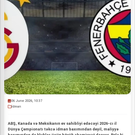
06 June 2026, 10:37
İdman
ABŞ, Kanada və Meksikanın ev sahibliyi edəcəyi 2026-cı il
Dünya Çempionatı təkcə idman baxımından deyil, maliyyə
baxımından da klublar üçün böyük əhəmiyyət daşıyır. Belə ki,