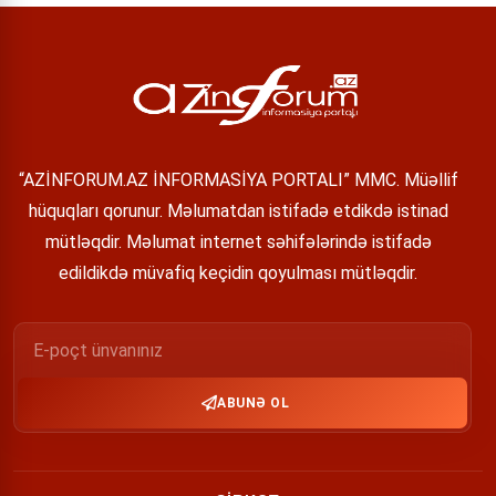
“AZİNFORUM.AZ İNFORMASİYA PORTALI” MMC. Müəllif
hüquqları qorunur. Məlumatdan istifadə etdikdə istinad
mütləqdir. Məlumat internet səhifələrində istifadə
edildikdə müvafiq keçidin qoyulması mütləqdir.
ABUNƏ OL