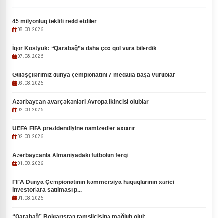
45 milyonluq təklifi rədd etdilər
08.08.2026
İqor Kostyuk: “Qarabağ”a daha çox qol vura bilərdik
07.08.2026
Güləşçilərimiz dünya çempionatını 7 medalla başa vurublar
03.08.2026
Azərbaycan avarçəkənləri Avropa ikincisi olublar
02.08.2026
UEFA FIFA prezidentliyinə namizədlər axtarır
02.08.2026
Azərbaycanla Almaniyadakı futbolun fərqi
01.08.2026
FIFA Dünya Çempionatının kommersiya hüquqlarının xarici
investorlara satılması p...
01.08.2026
“Qarabağ” Bolqarıstan təmsilçisinə məğlub olub