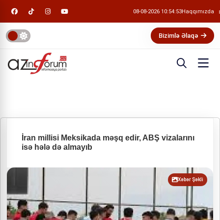
08-08-2026 10:54:54
Haqqımızda
Bizimlə Əlaqə
İran millisi Meksikada məşq edir, ABŞ vizalarını
isə hələ də almayıb
Xəbər Şəkli