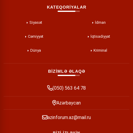
KATEQORİYALAR
Siyasət
İdman
Cəmiyyət
İqtisadiyyat
Dünya
Kriminal
BİZİMLƏ ƏLAQƏ
(050) 563 64 78
Azərbaycan
azinforum.az@mail.ru