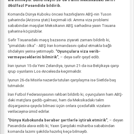
Əbülfəzl Pəsəndidə bildirib.
Komanda Dünya Kuboku öncəsi hazırlıqlarını ABŞ-nin Tuson
şəhərində (Arizona ştatı) keçirməli idi. Amma viza problemi
səbəbindən məşqləri Meksikanın ABŞ sərhədinə yaxın Tixuana
şəhərinə köçürüblər.
Səfir Tixuanadakı məşq bazasına ziyarəti zamanı bildirib ki,
"şimaldakı ölkə" - ABŞ İran komandasını qəbul etməklə bağlı
öhdəliyini yerinə yetirməyib.
"Oyunçulara viza verib-
verməyəcəklərini bilmirik"
, – deyə səfir qeyd edib.
İran iyunun 15-də Yeni Zelandiya, iyunun 21-də isə Belçikaya qarşı
qrup oyunlarını Los-Ancelesdə keçirməlidir.
İyunun 26-da Misirlə nəzərdə tutulan qarşılaşma isə Sietldə baş
tutmalıdır.
İran Futbol Federasiyasının rəhbəri bildirib ki, oyunçuların həm ABŞ-
dəki matçlara gedib-gəlməsi, həm də Meksikadakı təlim
düşərgəsinə qayıda bilməsi üçün onlara çoxdəfəlik vizaların
veriləcəyinə ümid edirlər.
"Dünya Kubokunda bərabər şərtlərlə iştirak etmirik"
, – deyən
Pəsəndidə əlavə edib ki, Yaxın Şərqdəki müharibə səbəbindən
komanda lazımi şəkildə hazırlıq keçə bilməyib.