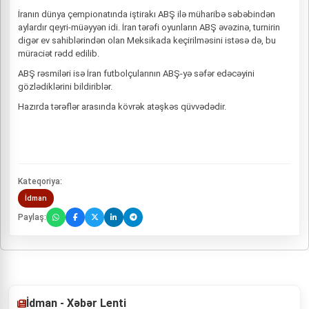
İranın dünya çempionatında iştirakı ABŞ ilə müharibə səbəbindən
aylardır qeyri-müəyyən idi. İran tərəfi oyunların ABŞ əvəzinə, turnirin
digər ev sahiblərindən olan Meksikada keçirilməsini istəsə də, bu
müraciət rədd edilib.
ABŞ rəsmiləri isə İran futbolçularının ABŞ-yə səfər edəcəyini
gözlədiklərini bildiriblər.
Hazırda tərəflər arasında kövrək atəşkəs qüvvədədir.
Kateqoriya:
İdman
Paylaş:
İdman - Xəbər Lenti