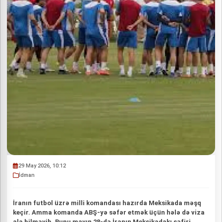
29 May 2026, 10:12
İdman
İranın futbol üzrə milli komandası hazırda Meksikada məşq
keçir. Amma komanda ABŞ-yə səfər etmək üçün hələ də viza
ala bilməyib. Bunu mayın 28-də İranın Meksikadakı səfiri