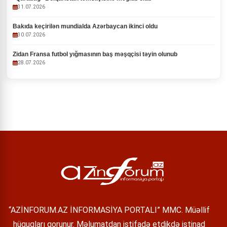
31.07.2026
Bakıda keçirilən mundialda Azərbaycan ikinci oldu
30.07.2026
Zidan Fransa futbol yığmasının baş məşqçisi təyin olunub
28.07.2026
“AZİNFORUM.AZ İNFORMASİYA PORTALI” MMC. Müəllif
hüquqları qorunur. Məlumatdan istifadə etdikdə istinad