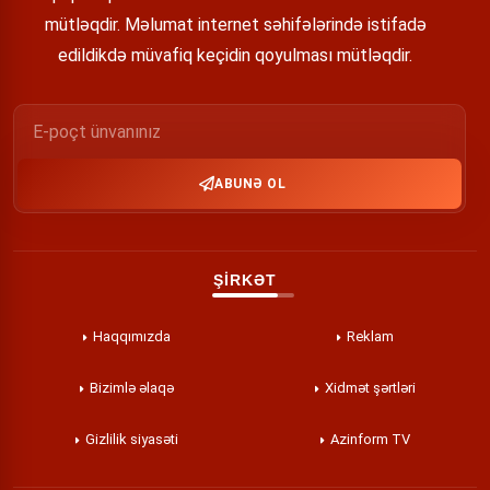
mütləqdir. Məlumat internet səhifələrində istifadə
edildikdə müvafiq keçidin qoyulması mütləqdir.
ABUNƏ OL
ŞİRKƏT
Haqqımızda
Reklam
Bizimlə əlaqə
Xidmət şərtləri
Gizlilik siyasəti
Azinform TV