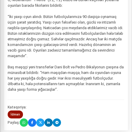
oyunları barədə fikirlərini bildirib:
“İki yaxşı oyun alındı. Bütün futbolçularımıza 90 dəqiqə oynamaq
üçün şərait yaratdıq. Yaxşı oyun fəlsəfəsi olan, güclü və intizamlı
rəqiblə qarşılaşırdıq. Nəticədən çox meydanda etdiklərimiz vacib idi.
Bütün istəklərimizin düzgün icra edilməsini futbolçulardan hələ tələb
etməyimiz doğru çıxmaz. Səhvlər qaçılmazdır. Ancaq hər iki matçda
komandamızın çıxışı gələcəyə ümid verdi. Hazırlıq dönəminin ən
vacib günü idi. Oyunları zədəsiz tamamlamağımız da sevindirici
məqamdır”.
Baş məşqçi yeni transferlər Dani Bolt və Pedro Bikalyonun çıxışına da
münasibət bildirib: “Həm məşqdən-məşqə, həm də oyundan-oyuna
hər şey yaxşılığa doğru gedir. Hər ikisi məsuliyyətli futbolçudur.
Əlbəttə ki, hələ potensiallarını tam açmayıblar. İnanıram ki, zamanla
daha yaxşı forma yığacaqlar”.
Kateqoriya:
İdman
Paylaş: