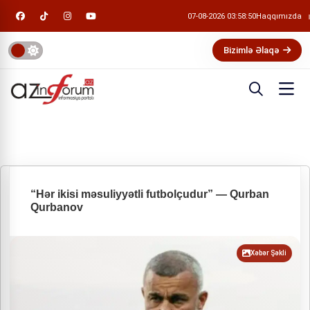
07-08-2026 03:58:50
Haqqımızda
Bizimlə Əlaqə
“Hər ikisi məsuliyyətli futbolçudur” — Qurban
Qurbanov
Xəbər Şəkli