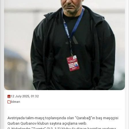
12 July 2025, 01:32
İdman
Avstriyada təlim-məşq toplanışında olan “Qarabağ”ın baş məşqçisi
Qurban Qurbanov klubun saytına açıqlama verib.
O, Niderlandın “Tvente” (3:2, 1:2) klubu ilə dünən keçirilən yoxlama