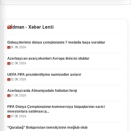
İdman - Xəbər Lenti
Güləşçilərimiz dünya çempionatını 7 medalla başa vurublar
03.08.2026
Azərbaycan avarçəkənləri Avropa ikincisi olublar
02.08.2026
UEFA FIFA prezidentliyinə namizədlər axtarır
02.08.2026
Azərbaycanla Almaniyadakı futbolun fərqi
01.08.2026
FIFA Dünya Çempionatının kommersiya hüquqlarının xarici
investorlara satılması p...
01.08.2026
“Qarabağ” Bolqarıstan təmsilçisinə məğlub olub