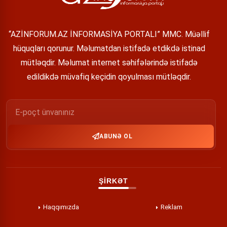
“AZİNFORUM.AZ İNFORMASİYA PORTALI” MMC. Müəllif
hüquqları qorunur. Məlumatdan istifadə etdikdə istinad
mütləqdir. Məlumat internet səhifələrində istifadə
edildikdə müvafiq keçidin qoyulması mütləqdir.
ABUNƏ OL
ŞİRKƏT
Haqqımızda
Reklam