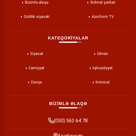
Bizimlə əlaqə
Xidmət şərtləri
Gizlilik siyasəti
Azinform TV
KATEQORİYALAR
Siyasət
İdman
Cəmiyyət
İqtisadiyyat
Dünya
Kriminal
BİZİMLƏ ƏLAQƏ
(050) 563 64 78
Azərbaycan