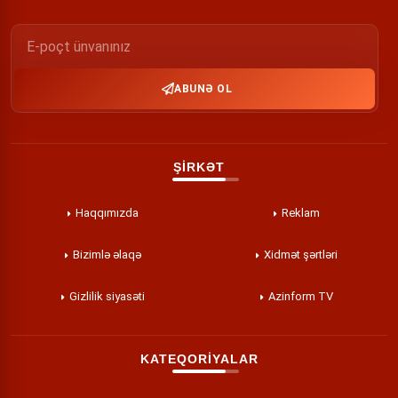
ABUNƏ OL
ŞİRKƏT
Haqqımızda
Reklam
Bizimlə əlaqə
Xidmət şərtləri
Gizlilik siyasəti
Azinform TV
KATEQORİYALAR