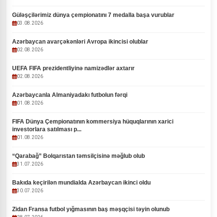
Güləşçilərimiz dünya çempionatını 7 medalla başa vurublar
03.08.2026
Azərbaycan avarçəkənləri Avropa ikincisi olublar
02.08.2026
UEFA FIFA prezidentliyinə namizədlər axtarır
02.08.2026
Azərbaycanla Almaniyadakı futbolun fərqi
01.08.2026
FIFA Dünya Çempionatının kommersiya hüquqlarının xarici
investorlara satılması p...
01.08.2026
“Qarabağ” Bolqarıstan təmsilçisinə məğlub olub
31.07.2026
Bakıda keçirilən mundialda Azərbaycan ikinci oldu
30.07.2026
Zidan Fransa futbol yığmasının baş məşqçisi təyin olunub