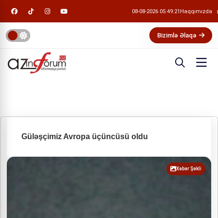
08-08-2026 05:49:21
Haqqımızda
Bizimlə Əlaqə
Güləşçimiz Avropa üçüncüsü oldu
Xəbər Şəkli