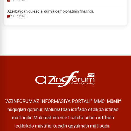
28.07.2026
Azərbaycan güləşçisi dünya çempionatının finalında
28.07.2026
“AZİNFORUM.AZ İNFORMASİYA PORTALI” MMC. Müəllif
hüquqları qorunur. Məlumatdan istifadə etdikdə istinad
mütləqdir. Məlumat internet səhifələrində istifadə
edildikdə müvafiq keçidin qoyulması mütləqdir.