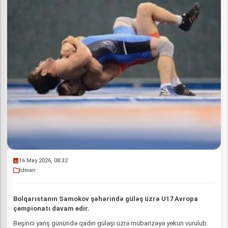
16 May 2026, 08:32
İdman
Bolqarıstanın Samokov şəhərində güləş üzrə U17 Avropa
çempionatı davam edir.
Beşinci yarış günündə qadın güləşi üzrə mübarizəyə yekun vurulub.