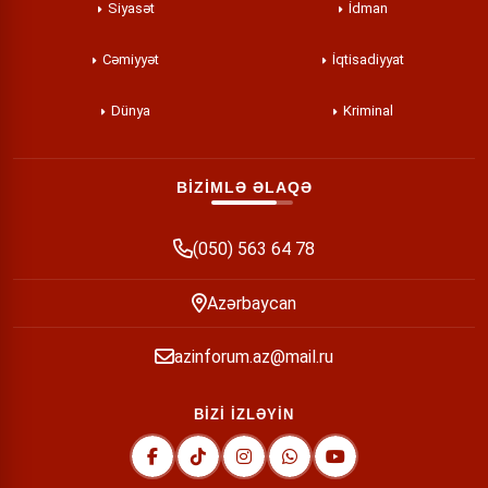
Siyasət
İdman
Cəmiyyət
İqtisadiyyat
Dünya
Kriminal
BİZİMLƏ ƏLAQƏ
(050) 563 64 78
Azərbaycan
azinforum.az@mail.ru
BİZİ İZLƏYİN