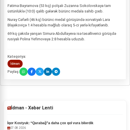
Fatimə Bayramova (53 kq) polşalı Zuzanna Sokolovskaya tam
üstünlüklə (10:0) qalib gələrək bürünc medala sahib çıxıb.
Nuray Cəfərli (46 kq) bürünc medal görüşündə xorvatiyalı Lara
Blajekoviçə 1:4 hesabla məğlub olaraq 5-ci yerlə kifayətlənib.
69 kq çəkidə yarışan Simurə Abdullayeva isə təsəlliverici görüşdə
rusiyalı Polina Yefimovaya 2:8 hesabla uduzub.
Kateqoriya:
İdman
Paylaş:
İdman - Xəbər Lenti
İqor Kostyuk: “Qarabağ”a daha çox qol vura bilərdik
07.08.2026