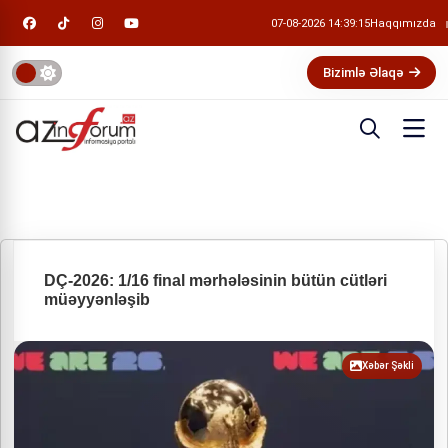
07-08-2026 14:39:15
Haqqımızda
Bizimlə Əlaqə
DÇ-2026: 1/16 final mərhələsinin bütün cütləri
müəyyənləşib
Xəbər Şəkli