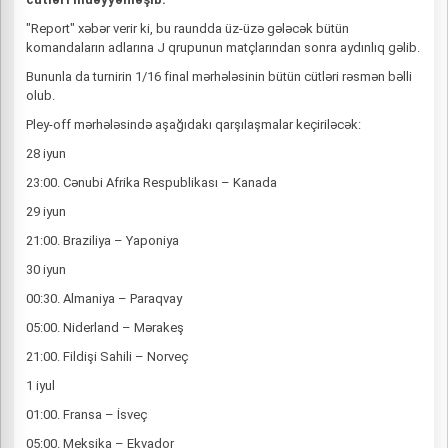
"Report" xəbər verir ki, bu raundda üz-üzə gələcək bütün
komandaların adlarına J qrupunun matçlarından sonra aydınlıq gəlib.
Bununla da turnirin 1/16 final mərhələsinin bütün cütləri rəsmən bəlli
olub.
Pley-off mərhələsində aşağıdakı qarşılaşmalar keçiriləcək:
28 iyun
23:00. Cənubi Afrika Respublikası – Kanada
29 iyun
21:00. Braziliya – Yaponiya
30 iyun
00:30. Almaniya – Paraqvay
05:00. Niderland – Mərakeş
21:00. Fildişi Sahili – Norveç
1 iyul
01:00. Fransa – İsveç
05:00. Meksika – Ekvador