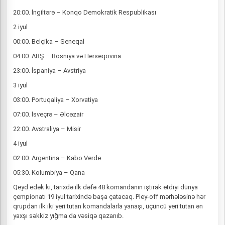
20:00. İngiltərə – Konqo Demokratik Respublikası
2 iyul
00:00. Belçika – Seneqal
04:00. ABŞ – Bosniya və Herseqovina
23:00. İspaniya – Avstriya
3 iyul
03:00. Portuqaliya – Xorvatiya
07:00. İsveçrə – Əlcəzair
22:00. Avstraliya – Misir
4 iyul
02:00. Argentina – Kabo Verde
05:30. Kolumbiya – Qana
Qeyd edək ki, tarixdə ilk dəfə 48 komandanın iştirak etdiyi dünya
çempionatı 19 iyul tarixində başa çatacaq. Pley-off mərhələsinə hər
qrupdan ilk iki yeri tutan komandalarla yanaşı, üçüncü yeri tutan ən
yaxşı səkkiz yığma da vəsiqə qazanıb.