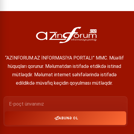
“AZİNFORUM.AZ İNFORMASİYA PORTALI” MMC. Müəllif
hüquqları qorunur. Məlumatdan istifadə etdikdə istinad
mütləqdir. Məlumat internet səhifələrində istifadə
edildikdə müvafiq keçidin qoyulması mütləqdir.
ABUNƏ OL