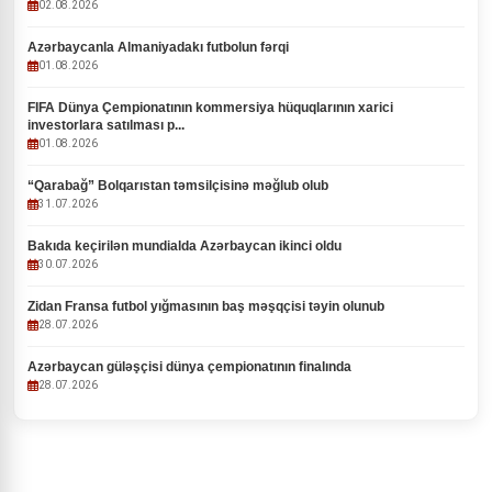
02.08.2026
Azərbaycanla Almaniyadakı futbolun fərqi
01.08.2026
FIFA Dünya Çempionatının kommersiya hüquqlarının xarici
investorlara satılması p...
01.08.2026
“Qarabağ” Bolqarıstan təmsilçisinə məğlub olub
31.07.2026
Bakıda keçirilən mundialda Azərbaycan ikinci oldu
30.07.2026
Zidan Fransa futbol yığmasının baş məşqçisi təyin olunub
28.07.2026
Azərbaycan güləşçisi dünya çempionatının finalında
28.07.2026