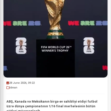
28 June 2026, 09:22
İdman
ABŞ, Kanada və Meksikanın birgə ev sahibliyi etdiyi futbol
üzrə dünya çempionatının 1/16 final mərhələsinin bütün
cütləri müəyyənləşib.