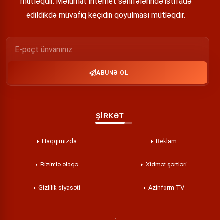
mütləqdir. Məlumat internet səhifələrində istifadə
edildikdə müvafiq keçidin qoyulması mütləqdir.
ABUNƏ OL
ŞİRKƏT
Haqqımızda
Reklam
Bizimlə əlaqə
Xidmət şərtləri
Gizlilik siyasəti
Azinform TV