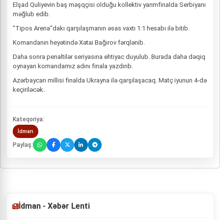
Elşad Quliyevin baş məşqçisi olduğu kollektiv yarımfinalda Serbiyanı
məğlub edib.
"Tipos Arena"dakı qarşılaşmanın əsas vaxtı 1:1 hesabı ilə bitib.
Komandanın heyətində Xətai Bağırov fərqlənib.
Daha sonra penaltilər seriyasına ehtiyac duyulub. Burada daha dəqiq
oynayan komandamız adını finala yazdırıb.
Azərbaycan millisi finalda Ukrayna ilə qarşılaşacaq. Matç iyunun 4-də
keçiriləcək
.
Kateqoriya:
İdman
Paylaş:
İdman - Xəbər Lenti