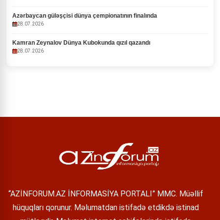
Azərbaycan güləşçisi dünya çempionatının finalında
28.07.2026
Kamran Zeynalov Dünya Kubokunda qızıl qazandı
28.07.2026
“AZİNFORUM.AZ İNFORMASİYA PORTALI” MMC. Müəllif
hüquqları qorunur. Məlumatdan istifadə etdikdə istinad