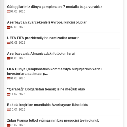
Güləşçilərimiz dünya çempionatını 7 medalla başa vurublar
03.08.2026
Azərbaycan avarçəkənləri Avropa ikincisi olublar
02.08.2026
UEFA FIFA prezidentliyinə namizədlər axtarır
02.08.2026
Azərbaycanla Almaniyadakı futbolun fərqi
01.08.2026
FIFA Dünya Çempionatının kommersiya hüquqlarının xarici
investorlara satılması p...
01.08.2026
“Qarabağ” Bolqarıstan təmsilçisinə məğlub olub
31.07.2026
Bakıda keçirilən mundialda Azərbaycan ikinci oldu
30.07.2026
Zidan Fransa futbol yığmasının baş məşqçisi təyin olunub
28.07.2026