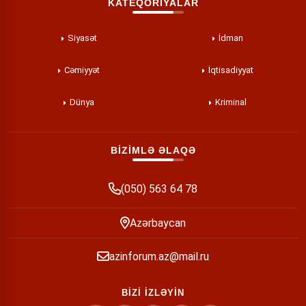
KATEQORİYALAR
Siyasət
İdman
Cəmiyyət
İqtisadiyyat
Dünya
Kriminal
BİZİMLƏ ƏLAQƏ
(050) 563 64 78
Azərbaycan
azinforum.az@mail.ru
BİZİ İZLƏYİN