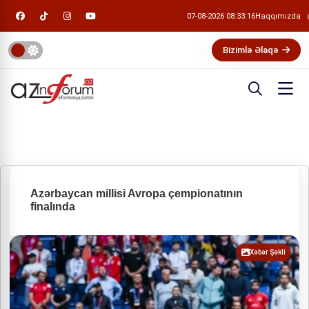
07-08-2026 08:33:16
Haqqımızda
Bizimlə Əlaqə
Azərbaycan millisi Avropa çempionatının
finalında
Xəbər Şəkli