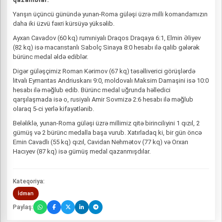
Yarışın üçüncü günündə yunan-Roma güləşi üzrə milli komandamızın
daha iki üzvü fəxri kürsüyə yüksəlib.
Ayxan Cavadov (60 kq) rumıniyalı Draqos Draqaya 6:1, Elmin Əliyev
(82 kq) isə macarıstanlı Sabolç Sinaya 8:0 hesabı ilə qalib gələrək
bürünc medal əldə ediblər.
Digər güləşçimiz Roman Kərimov (67 kq) təsəlliverici görüşlərdə
litvalı Eymantas Andriuskanı 9:0, moldovalı Maksim Damaşini isə 10:0
hesabı ilə məğlub edib. Bürünc medal uğrunda həlledici
qarşılaşmada isə o, rusiyalı Amir Sovmizə 2:6 hesabı ilə məğlub
olaraq 5-ci yerlə kifayətlənib.
Beləliklə, yunan-Roma güləşi üzrə millimiz qitə birinciliyini 1 qızıl, 2
gümüş və 2 bürünc medalla başa vurub. Xatırladaq ki, bir gün öncə
Emin Cavadlı (55 kq) qızıl, Cavidan Nehmətov (77 kq) və Orxan
Hacıyev (87 kq) isə gümüş medal qazanmışdılar.
Kateqoriya:
İdman
Paylaş: