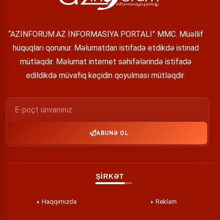
“AZİNFORUM.AZ İNFORMASİYA PORTALI” MMC. Müəllif
hüquqları qorunur. Məlumatdan istifadə etdikdə istinad
mütləqdir. Məlumat internet səhifələrində istifadə
edildikdə müvafiq keçidin qoyulması mütləqdir.
ABUNƏ OL
ŞİRKƏT
Haqqımızda
Reklam