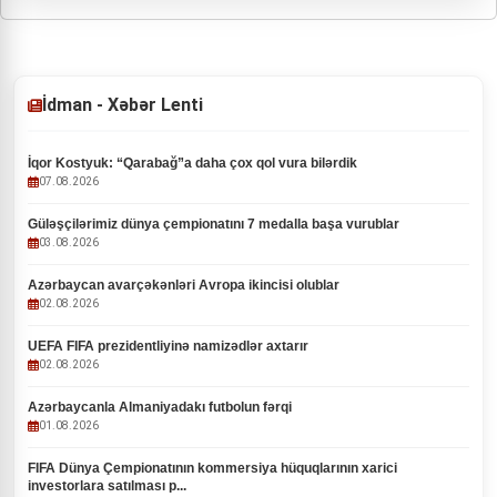
İdman - Xəbər Lenti
İqor Kostyuk: “Qarabağ”a daha çox qol vura bilərdik
07.08.2026
Güləşçilərimiz dünya çempionatını 7 medalla başa vurublar
03.08.2026
Azərbaycan avarçəkənləri Avropa ikincisi olublar
02.08.2026
UEFA FIFA prezidentliyinə namizədlər axtarır
02.08.2026
Azərbaycanla Almaniyadakı futbolun fərqi
01.08.2026
FIFA Dünya Çempionatının kommersiya hüquqlarının xarici
investorlara satılması p...