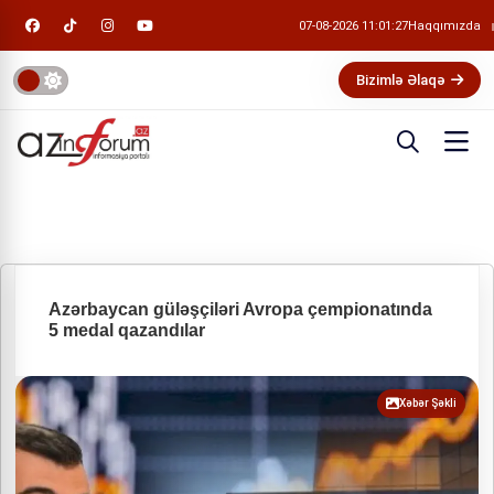
07-08-2026 11:01:27
Haqqımızda
Bizimlə Əlaqə
Azərbaycan güləşçiləri Avropa çempionatında
5 medal qazandılar
Xəbər Şəkli