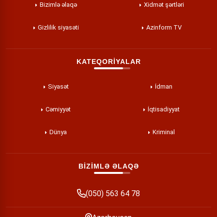
Bizimlə əlaqə
Xidmət şərtləri
Gizlilik siyasəti
Azinform TV
KATEQORİYALAR
Siyasət
İdman
Cəmiyyət
İqtisadiyyat
Dünya
Kriminal
BİZİMLƏ ƏLAQƏ
(050) 563 64 78