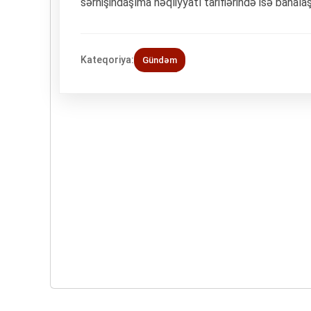
sərnişindaşıma nəqliyyatı tariflərində isə baha
Kateqoriya:
Gündəm