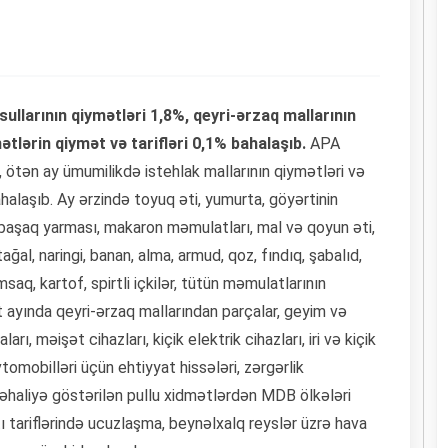
llarının qiymətləri 1,8%, qeyri-ərzaq mallarının
ətlərin qiymət və tarifləri 0,1% bahalaşıb.
APA
i, ötən ay ümumilikdə istehlak mallarının qiymətləri və
halaşıb. Ay ərzində toyuq əti, yumurta, göyərtinin
başaq yarması, makaron məmulatları, mal və qoyun əti,
ağal, naringi, banan, alma, armud, qoz, fındıq, şabalıd,
saq, kartof, spirtli içkilər, tütün məmulatlarının
ayında qeyri-ərzaq mallarından parçalar, geyim və
rı, məişət cihazları, kiçik elektrik cihazları, iri və kiçik
tomobilləri üçün ehtiyyat hissələri, zərgərlik
 əhaliyə göstərilən pullu xidmətlərdən MDB ölkələri
ı tariflərində ucuzlaşma, beynəlxalq reyslər üzrə hava