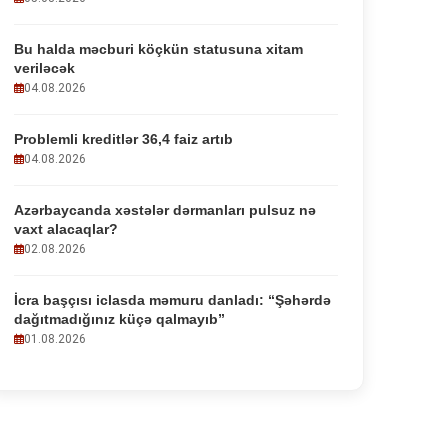
Bu halda məcburi köçkün statusuna xitam
veriləcək
04.08.2026
Problemli kreditlər 36,4 faiz artıb
04.08.2026
Azərbaycanda xəstələr dərmanları pulsuz nə
vaxt alacaqlar?
02.08.2026
İcra başçısı iclasda məmuru danladı: “Şəhərdə
dağıtmadığınız küçə qalmayıb”
01.08.2026