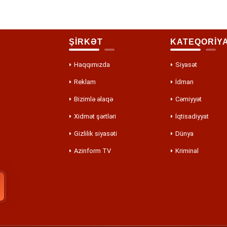
ŞİRKƏT
KATEQORİY
Haqqımızda
Siyasət
Reklam
İdman
Bizimlə əlaqə
Cəmiyyət
Xidmət şərtləri
İqtisadiyyat
Gizlilik siyasəti
Dünya
Azinform TV
Kriminal