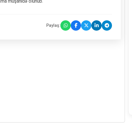
laşma müşahidə olunub.
Paylaş: