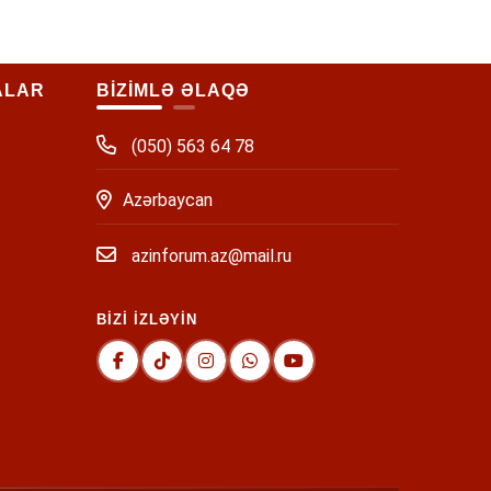
ALAR
BİZİMLƏ ƏLAQƏ
(050) 563 64 78
Azərbaycan
azinforum.az@mail.ru
BİZİ İZLƏYİN