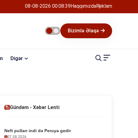
08-08-2026 00:08:39
Haqqımızda
Reklam
Bizimlə Əlaqə
n
Digər
Gündəm - Xəbər Lenti
Neft pulları indi də Peruya gedir
07.08.2026