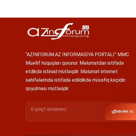
“AZİNFORUM.AZ İNFORMASİYA PORTALI” MMC.
Müəllif hüquqları qorunur. Məlumatdan istifadə
etdikdə istinad mütləqdir. Məlumat internet
səhifələrində istifadə edildikdə müvafiq keçidin
qoyulması mütləqdir.
ABUNƏ OL