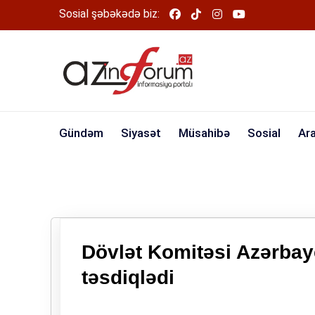
Sosial şəbəkədə biz:
Gündəm
Siyasət
Müsahibə
Sosial
Ar
Dövlət Komitəsi Azərbay
təsdiqlədi