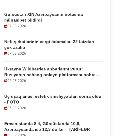
Gürcüstan XİN Azərbaycanın notasına
münasibət bildirdi
07.08.2026
Neft şirkətlərinin vergi ödəmələri 22 faizdən
çox azalıb
07.08.2026
Ukrayna Wildberries anbarlarını vurur:
Rusiyanın nəhəng onlayn platforması böhra...
06.08.2026
Üç uşaq anası estetik əməliyyatdan sonra öldü
- FOTO
05.08.2026
Ermənistanda 8,4, Gürcüstanda 10,8,
Azərbaycanda isə 12,3 dollar – TARİFLƏR
05.08.2026