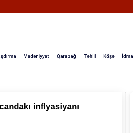
aşdırma
Mədəniyyət
Qarabağ
Təhlil
Köşə
İdma
candakı inflyasiyanı