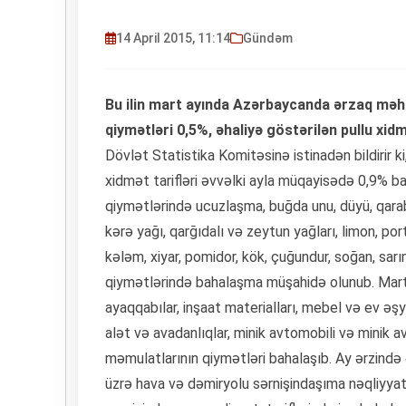
14 April 2015, 11:14
Gündəm
Bu ilin mart ayında Azərbaycanda ərzaq məhsu
qiymətləri 0,5%, əhaliyə göstərilən pullu xidm
Dövlət Statistika Komitəsinə istinadən bildirir k
xidmət tarifləri əvvəlki ayla müqayisədə 0,9% ba
qiymətlərində ucuzlaşma, buğda unu, düyü, qara
kərə yağı, qarğıdalı və zeytun yağları, limon, port
kələm, xiyar, pomidor, kök, çuğundur, soğan, sarım
qiymətlərində bahalaşma müşahidə olunub. Mart 
ayaqqabılar, inşaat materialları, mebel və ev əşyala
alət və avadanlıqlar, minik avtomobili və minik av
məmulatlarının qiymətləri bahalaşıb. Ay ərzində
üzrə hava və dəmiryolu sərnişindaşıma nəqliyyat