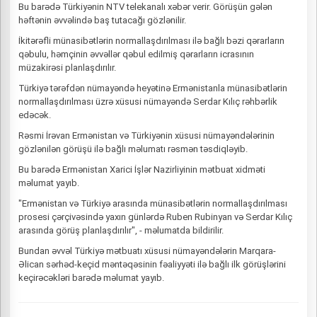
Bu barədə Türkiyənin NTV telekanalı xəbər verir. Görüşün gələn
həftənin əvvəlində baş tutacağı gözlənilir.
İkitərəfli münasibətlərin normallaşdırılması ilə bağlı bəzi qərarların
qəbulu, həmçinin əvvəllər qəbul edilmiş qərarların icrasının
müzakirəsi planlaşdırılır.
Türkiyə tərəfdən nümayəndə heyətinə Ermənistanla münasibətlərin
normallaşdırılması üzrə xüsusi nümayəndə Serdar Kılıç rəhbərlik
edəcək.
Rəsmi İrəvan Ermənistan və Türkiyənin xüsusi nümayəndələrinin
gözlənilən görüşü ilə bağlı məlumatı rəsmən təsdiqləyib.
Bu barədə Ermənistan Xarici İşlər Nazirliyinin mətbuat xidməti
məlumat yayıb.
"Ermənistan və Türkiyə arasında münasibətlərin normallaşdırılması
prosesi çərçivəsində yaxın günlərdə Ruben Rubinyan və Serdar Kılıç
arasında görüş planlaşdırılır", - məlumatda bildirilir.
Bundan əvvəl Türkiyə mətbuatı xüsusi nümayəndələrin Marqara-
Əlican sərhəd-keçid məntəqəsinin fəaliyyəti ilə bağlı ilk görüşlərini
keçirəcəkləri barədə məlumat yayıb.