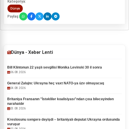
Kateqoriya:
Dünya
Paylaş:
Dünya - Xəbər Lenti
Bill Klintonun 22 yaşlı sevgilisi Monika Levinski 30 il sonra
06.08.2026
General Zalujnı: Ukrayna heç vaxt NATO-ya üzv olmayacaq
04.08.2026
Britaniya Fransanın "İstəklilər koalisiyası"ndan çıxa biləcəyindən
narahatdır
03.08.2026
Kreslosunu səngərə dəyişdi – britaniyalı deputat Ukrayna ordusunda
vuruşur
02.08.2026