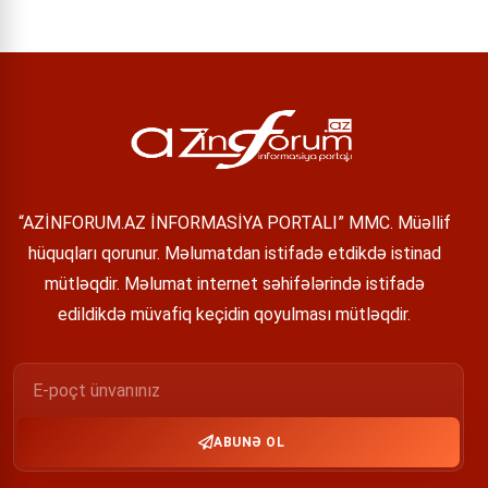
“AZİNFORUM.AZ İNFORMASİYA PORTALI” MMC. Müəllif
hüquqları qorunur. Məlumatdan istifadə etdikdə istinad
mütləqdir. Məlumat internet səhifələrində istifadə
edildikdə müvafiq keçidin qoyulması mütləqdir.
ABUNƏ OL