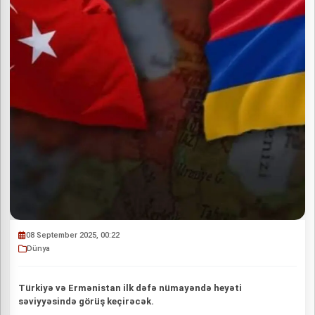
08 September 2025, 00:22
Dünya
Türkiyə və Ermənistan ilk dəfə nümayəndə heyəti
səviyyəsində görüş keçirəcək.