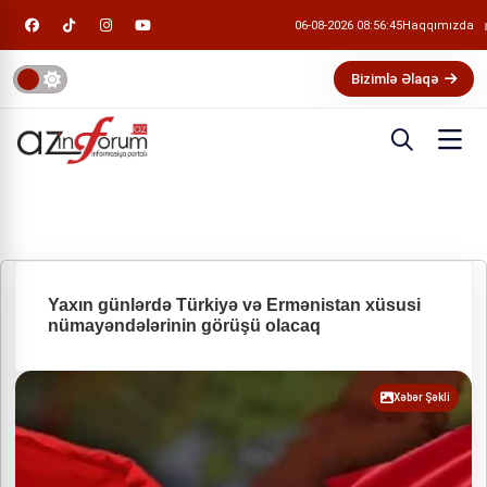
06-08-2026 08:56:45
Haqqımızda
Bizimlə Əlaqə
Yaxın günlərdə Türkiyə və Ermənistan xüsusi
nümayəndələrinin görüşü olacaq
Xəbər Şəkli