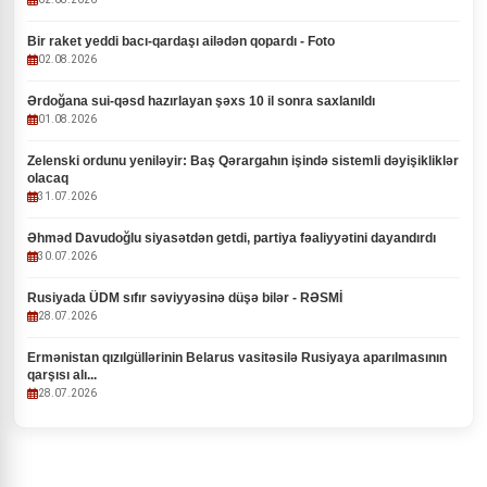
Bir raket yeddi bacı-qardaşı ailədən qopardı - Foto
02.08.2026
Ərdoğana sui-qəsd hazırlayan şəxs 10 il sonra saxlanıldı
01.08.2026
Zelenski ordunu yeniləyir: Baş Qərargahın işində sistemli dəyişikliklər
olacaq
31.07.2026
Əhməd Davudoğlu siyasətdən getdi, partiya fəaliyyətini dayandırdı
30.07.2026
Rusiyada ÜDM sıfır səviyyəsinə düşə bilər - RƏSMİ
28.07.2026
Ermənistan qızılgüllərinin Belarus vasitəsilə Rusiyaya aparılmasının
qarşısı alı...
28.07.2026