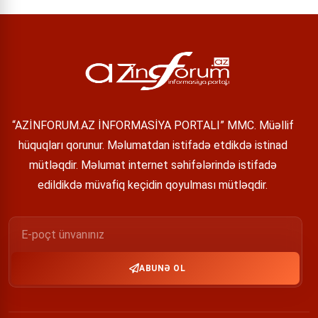
“AZİNFORUM.AZ İNFORMASİYA PORTALI” MMC. Müəllif
hüquqları qorunur. Məlumatdan istifadə etdikdə istinad
mütləqdir. Məlumat internet səhifələrində istifadə
edildikdə müvafiq keçidin qoyulması mütləqdir.
ABUNƏ OL