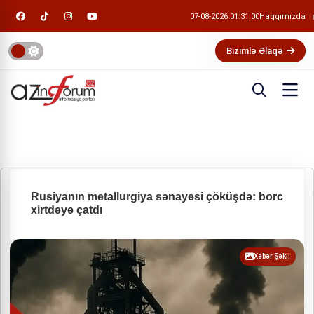
07-08-2026 01:31:00
Haqqımızda
Bizimlə Əlaqə
Rusiyanın metallurgiya sənayesi çöküşdə: borc
xirtdəyə çatdı
Xəbər Şəkli