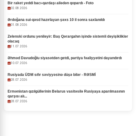
Bir raket yeddi bacı-qardaşı ailədən qopardı - Foto
02.08.2026
Ərdoğana sui-qəsd hazırlayan şəxs 10 il sonra saxlanıldı
01.08.2026
Zelenski ordunu yeniləyir: Baş Qərargahın işində sistemli dəyişikliklər
olacaq
31.07.2026
Əhməd Davudoğlu siyasətdən getdi, partiya fəaliyyətini dayandırdı
30.07.2026
Rusiyada ÜDM sıfır səviyyəsinə düşə bilər - RƏSMİ
28.07.2026
Ermənistan qızılgüllərinin Belarus vasitəsilə Rusiyaya aparılmasının
qarşısı alı...
28.07.2026