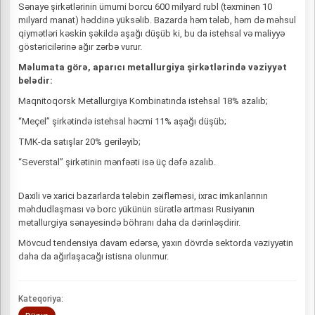
Sənaye şirkətlərinin ümumi borcu 600 milyard rubl (təxminən 10
milyard manat) həddinə yüksəlib. Bazarda həm tələb, həm də məhsul
qiymətləri kəskin şəkildə aşağı düşüb ki, bu da istehsal və maliyyə
göstəricilərinə ağır zərbə vurur.
Məlumata görə, aparıcı metallurgiya şirkətlərində vəziyyət
belədir:
Maqnitoqorsk Metallurgiya Kombinatında istehsal 18% azalıb;
“Meçel” şirkətində istehsal həcmi 11% aşağı düşüb;
TMK-da satışlar 20% geriləyib;
“Severstal” şirkətinin mənfəəti isə üç dəfə azalıb.
Daxili və xarici bazarlarda tələbin zəifləməsi, ixrac imkanlarının
məhdudlaşması və borc yükünün sürətlə artması Rusiyanın
metallurgiya sənayesində böhranı daha da dərinləşdirir.
Mövcud tendensiya davam edərsə, yaxın dövrdə sektorda vəziyyətin
daha da ağırlaşacağı istisna olunmur.
Kateqoriya: