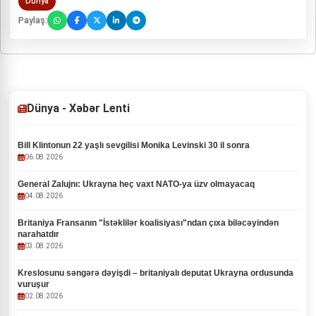
Dünya
Paylaş:
Dünya - Xəbər Lenti
Bill Klintonun 22 yaşlı sevgilisi Monika Levinski 30 il sonra
06.08.2026
General Zalujnı: Ukrayna heç vaxt NATO-ya üzv olmayacaq
04.08.2026
Britaniya Fransanın "İstəklilər koalisiyası"ndan çıxa biləcəyindən
narahatdır
03.08.2026
Kreslosunu səngərə dəyişdi – britaniyalı deputat Ukrayna ordusunda
vuruşur
02.08.2026