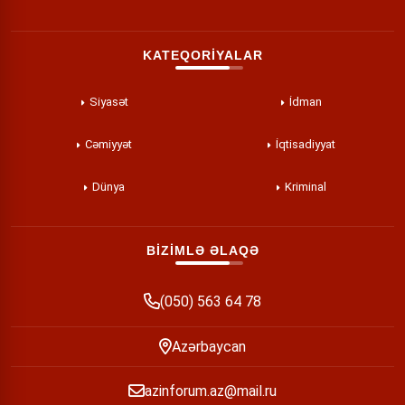
KATEQORİYALAR
Siyasət
İdman
Cəmiyyət
İqtisadiyyat
Dünya
Kriminal
BİZİMLƏ ƏLAQƏ
(050) 563 64 78
Azərbaycan
azinforum.az@mail.ru