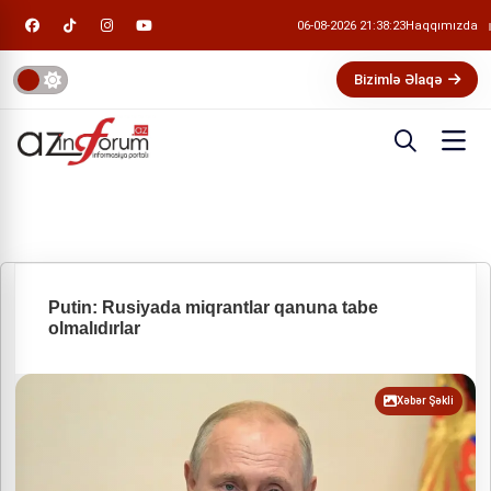
06-08-2026 21:38:23
Haqqımızda
Bizimlə Əlaqə
Putin: Rusiyada miqrantlar qanuna tabe
olmalıdırlar
Xəbər Şəkli