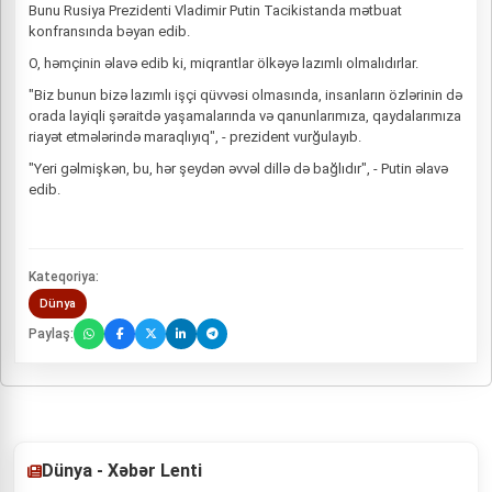
Bunu Rusiya Prezidenti Vladimir Putin Tacikistanda mətbuat
konfransında bəyan edib.
O, həmçinin əlavə edib ki, miqrantlar ölkəyə lazımlı olmalıdırlar.
"Biz bunun bizə lazımlı işçi qüvvəsi olmasında, insanların özlərinin də
orada layiqli şəraitdə yaşamalarında və qanunlarımıza, qaydalarımıza
riayət etmələrində maraqlıyıq", - prezident vurğulayıb.
"Yeri gəlmişkən, bu, hər şeydən əvvəl dillə də bağlıdır", - Putin əlavə
edib.
Kateqoriya:
Dünya
Paylaş:
Dünya - Xəbər Lenti