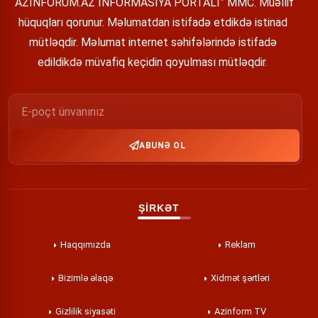
“AZİNFORUM.AZ İNFORMASİYA PORTALI” MMC. Müəllif
hüquqları qorunur. Məlumatdan istifadə etdikdə istinad
mütləqdir. Məlumat internet səhifələrində istifadə
edildikdə müvafiq keçidin qoyulması mütləqdir.
ABUNƏ OL
ŞİRKƏT
Haqqımızda
Reklam
Bizimlə əlaqə
Xidmət şərtləri
Gizlilik siyasəti
Azinform TV