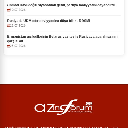
Əhməd Davudoğlu siyasətdən getdi, partiya fəaliyyətini dayandırdı
30.07.2026
Rusiyada ÜDM sıfır səviyyəsinə düşə bilər - RƏSMİ
28.07.2026
Ermənistan qızılgüllərinin Belarus vasitəsilə Rusiyaya aparılmasının
qarşısı alı...
28.07.2026