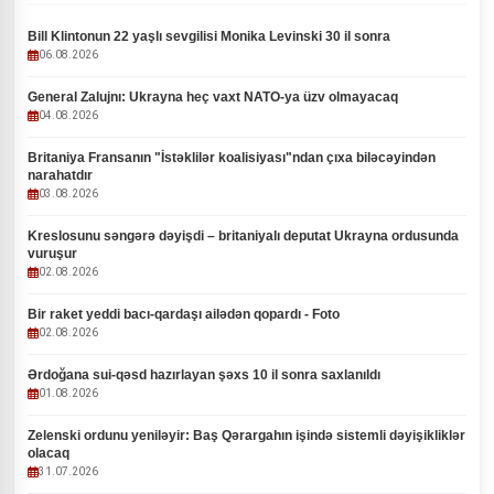
Bill Klintonun 22 yaşlı sevgilisi Monika Levinski 30 il sonra
06.08.2026
General Zalujnı: Ukrayna heç vaxt NATO-ya üzv olmayacaq
04.08.2026
Britaniya Fransanın "İstəklilər koalisiyası"ndan çıxa biləcəyindən
narahatdır
03.08.2026
Kreslosunu səngərə dəyişdi – britaniyalı deputat Ukrayna ordusunda
vuruşur
02.08.2026
Bir raket yeddi bacı-qardaşı ailədən qopardı - Foto
02.08.2026
Ərdoğana sui-qəsd hazırlayan şəxs 10 il sonra saxlanıldı
01.08.2026
Zelenski ordunu yeniləyir: Baş Qərargahın işində sistemli dəyişikliklər
olacaq
31.07.2026