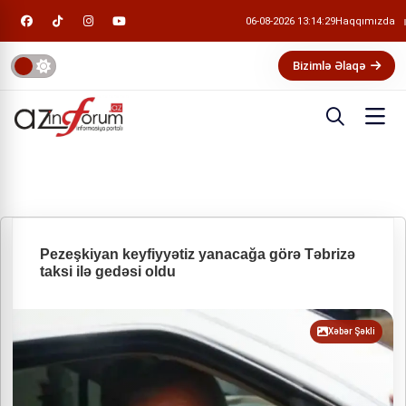
06-08-2026 13:14:29
Haqqımızda
Bizimlə Əlaqə
Pezeşkiyan keyfiyyətiz yanacağa görə Təbrizə
taksi ilə gedəsi oldu
Xəbər Şəkli