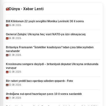
Dünya - Xəbər Lenti
Bill Klintonun 22 yaşlı sevgilisi Monika Levinski 30 il sonra
06.08.2026
General Zalujnı: Ukrayna heç vaxt NATO-ya üzv olmayacaq
04.08.2026
Britaniya Fransanın "İstəklilər koalisiyası"ndan çıxa biləcəyindən
narahatdır
03.08.2026
Kreslosunu səngərə dəyişdi – britaniyalı deputat Ukrayna ordusunda
vuruşur
02.08.2026
Bir raket yeddi bacı-qardaşı ailədən qopardı - Foto
02.08.2026
Ərdoğana sui-qəsd hazırlayan şəxs 10 il sonra saxlanıldı
01.08.2026