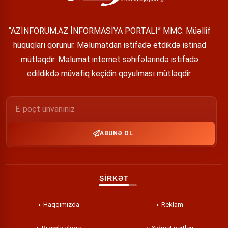
“AZİNFORUM.AZ İNFORMASİYA PORTALI” MMC. Müəllif
hüquqları qorunur. Məlumatdan istifadə etdikdə istinad
mütləqdir. Məlumat internet səhifələrində istifadə
edildikdə müvafiq keçidin qoyulması mütləqdir.
ABUNƏ OL
ŞİRKƏT
Haqqımızda
Reklam