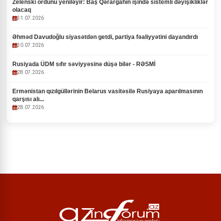
Zelenski ordunu yeniləyir: Baş Qərargahın işində sistemli dəyişikliklər
olacaq
31.07.2026
Əhməd Davudoğlu siyasətdən getdi, partiya fəaliyyətini dayandırdı
30.07.2026
Rusiyada ÜDM sıfır səviyyəsinə düşə bilər - RƏSMİ
28.07.2026
Ermənistan qızılgüllərinin Belarus vasitəsilə Rusiyaya aparılmasının
qarşısı alı...
28.07.2026