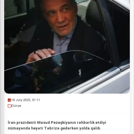
18 July 2025, 01:11
Dünya
İran prezidenti Məsud Pezeşkiyanın rəhbərlik etdiyi
nümayəndə heyəti Təbrizə gedərkən yolda qalıb.