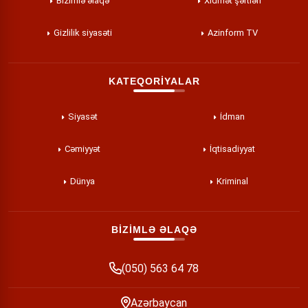
Bizimlə əlaqə
Xidmət şərtləri
Gizlilik siyasəti
Azinform TV
KATEQORİYALAR
Siyasət
İdman
Cəmiyyət
İqtisadiyyat
Dünya
Kriminal
BİZİMLƏ ƏLAQƏ
(050) 563 64 78
Azərbaycan