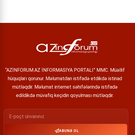
“AZİNFORUM.AZ İNFORMASİYA PORTALI” MMC. Müəllif
hüquqları qorunur. Məlumatdan istifadə etdikdə istinad
mütləqdir. Məlumat internet səhifələrində istifadə
edildikdə müvafiq keçidin qoyulması mütləqdir.
ABUNƏ OL