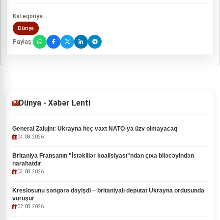
Kateqoriya:
Dünya
Paylaş:
Dünya - Xəbər Lenti
General Zalujnı: Ukrayna heç vaxt NATO-ya üzv olmayacaq
04.08.2026
Britaniya Fransanın "İstəklilər koalisiyası"ndan çıxa biləcəyindən
narahatdır
03.08.2026
Kreslosunu səngərə dəyişdi – britaniyalı deputat Ukrayna ordusunda
vuruşur
02.08.2026