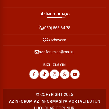
BİZİMLƏ ƏLAQƏ
(050) 563 64 78
Azərbaycan
azinforum.az@mail.ru
BİZİ İZLƏYİN
© COPYRİGHT
2026
AZİNFORUM.AZ İNFORMASİYA PORTALI
BÜTÜN
HÜQUQLAR QORUNUR.