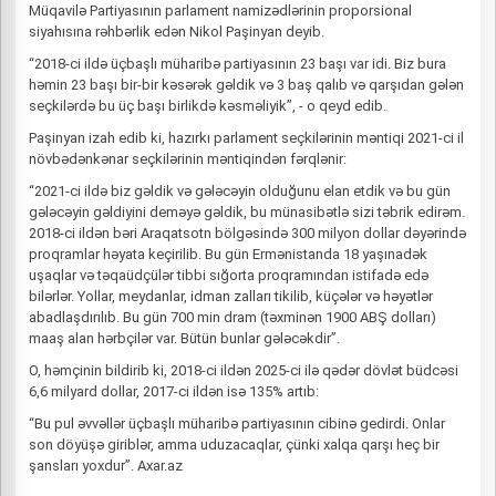
Müqavilə Partiyasının parlament namizədlərinin proporsional
siyahısına rəhbərlik edən Nikol Paşinyan deyib.
“2018-ci ildə üçbaşlı müharibə partiyasının 23 başı var idi. Biz bura
həmin 23 başı bir-bir kəsərək gəldik və 3 baş qalıb və qarşıdan gələn
seçkilərdə bu üç başı birlikdə kəsməliyik”, - o qeyd edib.
Paşinyan izah edib ki, hazırkı parlament seçkilərinin məntiqi 2021-ci il
növbədənkənar seçkilərinin məntiqindən fərqlənir:
“2021-ci ildə biz gəldik və gələcəyin olduğunu elan etdik və bu gün
gələcəyin gəldiyini deməyə gəldik, bu münasibətlə sizi təbrik edirəm.
2018-ci ildən bəri Araqatsotn bölgəsində 300 milyon dollar dəyərində
proqramlar həyata keçirilib. Bu gün Ermənistanda 18 yaşınadək
uşaqlar və təqaüdçülər tibbi sığorta proqramından istifadə edə
bilərlər. Yollar, meydanlar, idman zalları tikilib, küçələr və həyətlər
abadlaşdırılıb. Bu gün 700 min dram (təxminən 1900 ABŞ dolları)
maaş alan hərbçilər var. Bütün bunlar gələcəkdir”.
O, həmçinin bildirib ki, 2018-ci ildən 2025-ci ilə qədər dövlət büdcəsi
6,6 milyard dollar, 2017-ci ildən isə 135% artıb:
“Bu pul əvvəllər üçbaşlı müharibə partiyasının cibinə gedirdi. Onlar
son döyüşə giriblər, amma uduzacaqlar, çünki xalqa qarşı heç bir
şansları yoxdur”. Axar.az