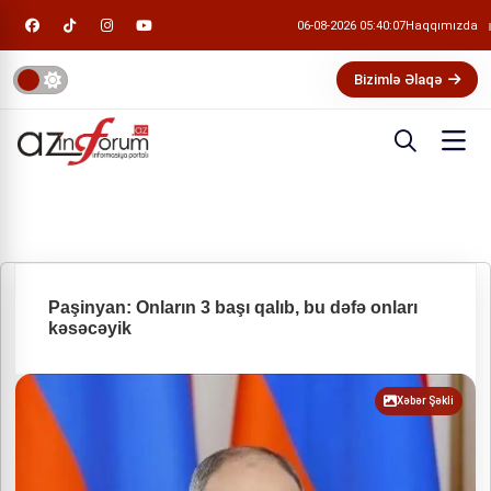
06-08-2026 05:40:07
Haqqımızda
Bizimlə Əlaqə
Paşinyan: Onların 3 başı qalıb, bu dəfə onları
kəsəcəyik
Xəbər Şəkli