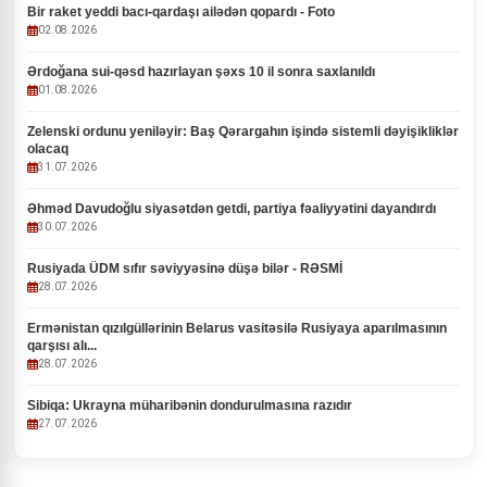
Bir raket yeddi bacı-qardaşı ailədən qopardı - Foto
02.08.2026
Ərdoğana sui-qəsd hazırlayan şəxs 10 il sonra saxlanıldı
01.08.2026
Zelenski ordunu yeniləyir: Baş Qərargahın işində sistemli dəyişikliklər
olacaq
31.07.2026
Əhməd Davudoğlu siyasətdən getdi, partiya fəaliyyətini dayandırdı
30.07.2026
Rusiyada ÜDM sıfır səviyyəsinə düşə bilər - RƏSMİ
28.07.2026
Ermənistan qızılgüllərinin Belarus vasitəsilə Rusiyaya aparılmasının
qarşısı alı...
28.07.2026
Sibiqa: Ukrayna müharibənin dondurulmasına razıdır
27.07.2026