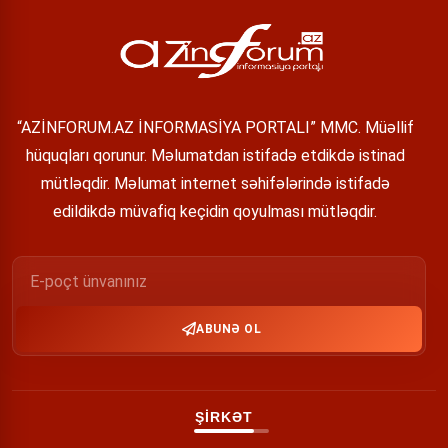
“AZİNFORUM.AZ İNFORMASİYA PORTALI” MMC. Müəllif
hüquqları qorunur. Məlumatdan istifadə etdikdə istinad
mütləqdir. Məlumat internet səhifələrində istifadə
edildikdə müvafiq keçidin qoyulması mütləqdir.
ABUNƏ OL
ŞİRKƏT