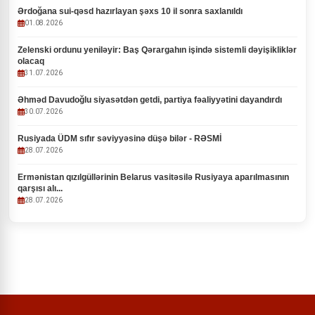
Ərdoğana sui-qəsd hazırlayan şəxs 10 il sonra saxlanıldı
01.08.2026
Zelenski ordunu yeniləyir: Baş Qərargahın işində sistemli dəyişikliklər
olacaq
31.07.2026
Əhməd Davudoğlu siyasətdən getdi, partiya fəaliyyətini dayandırdı
30.07.2026
Rusiyada ÜDM sıfır səviyyəsinə düşə bilər - RƏSMİ
28.07.2026
Ermənistan qızılgüllərinin Belarus vasitəsilə Rusiyaya aparılmasının
qarşısı alı...
28.07.2026