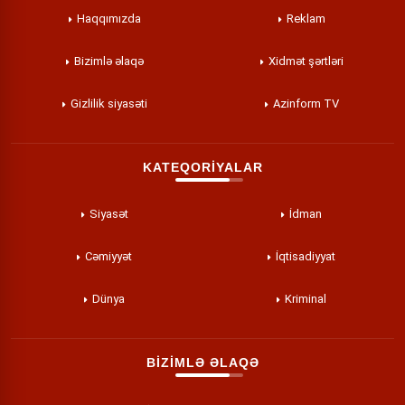
Haqqımızda
Reklam
Bizimlə əlaqə
Xidmət şərtləri
Gizlilik siyasəti
Azinform TV
KATEQORİYALAR
Siyasət
İdman
Cəmiyyət
İqtisadiyyat
Dünya
Kriminal
BİZİMLƏ ƏLAQƏ