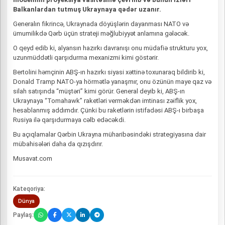
Balkanlardan tutmuş Ukraynaya qədər uzanır.
Generalın fikrincə, Ukraynada döyüşlərin dayanması NATO və
ümumilikdə Qərb üçün strateji məğlubiyyət anlamına gələcək.
O qeyd edib ki, alyansın hazırkı davranışı onu müdafiə strukturu yox,
uzunmüddətli qarşıdurma mexanizmi kimi göstərir.
Bertolini həmçinin ABŞ-ın hazırkı siyasi xəttinə toxunaraq bildirib ki,
Donald Tramp NATO-ya hörmətlə yanaşmır, onu özünün maye qaz və
silah satışında “müştəri” kimi görür. General deyib ki, ABŞ-ın
Ukraynaya “Tomahawk” raketləri verməkdən imtinası zəiflik yox,
hesablanmış addımdır. Çünki bu raketlərin istifadəsi ABŞ-ı birbaşa
Rusiya ilə qarşıdurmaya cəlb edəcəkdi.
Bu açıqlamalar Qərbin Ukrayna müharibəsindəki strategiyasına dair
mübahisələri daha da qızışdırır.
Musavat.com
Kateqoriya:
Dünya
Paylaş: