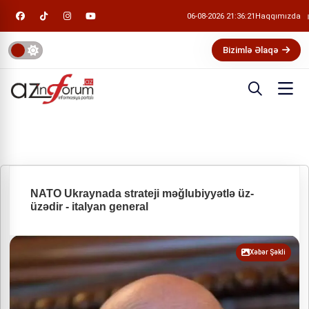
06-08-2026 21:36:21
Haqqımızda
Bizimlə Əlaqə
NATO Ukraynada strateji məğlubiyyətlə üz-
üzədir - italyan general
Xəbər Şəkli