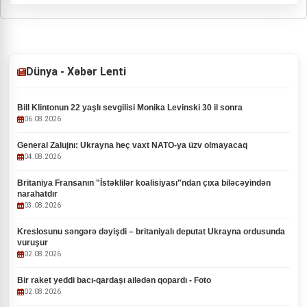
Dünya - Xəbər Lenti
Bill Klintonun 22 yaşlı sevgilisi Monika Levinski 30 il sonra
06.08.2026
General Zalujnı: Ukrayna heç vaxt NATO-ya üzv olmayacaq
04.08.2026
Britaniya Fransanın "İstəklilər koalisiyası"ndan çıxa biləcəyindən
narahatdır
03.08.2026
Kreslosunu səngərə dəyişdi – britaniyalı deputat Ukrayna ordusunda
vuruşur
02.08.2026
Bir raket yeddi bacı-qardaşı ailədən qopardı - Foto
02.08.2026