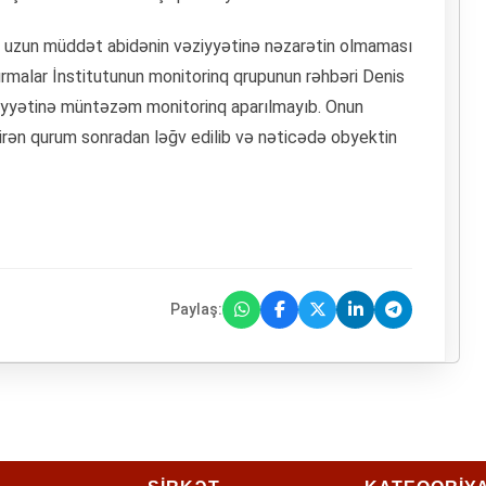
ar uzun müddət abidənin vəziyyətinə nəzarətin olmaması
şdırmalar İnstitutunun monitorinq qrupunun rəhbəri Denis
vəziyyətinə müntəzəm monitorinq aparılmayıb. Onun
tirən qurum sonradan ləğv edilib və nəticədə obyektin
Paylaş: