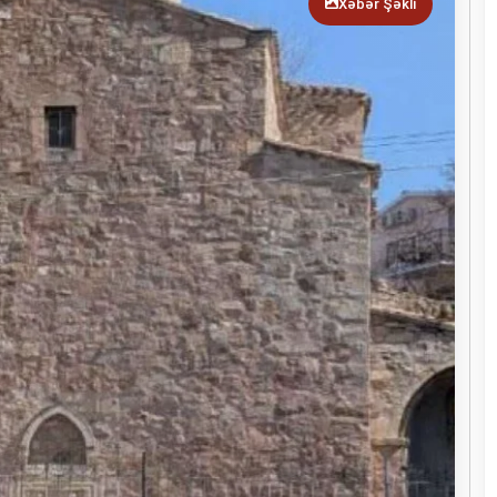
Xəbər Şəkli