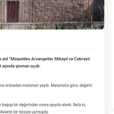
 aid “Müqəddəs Arxangellər Mikayıl və Cəbrayıl
art ayında qismən uçub.
tinə istinadən məlumat yayıb. Məlumata görə, dağıntı
n başqa bir dağıntıdan sonra qeydə alınıb. Belə ki,
lləsinin bir hissəsi uçmuşdu.