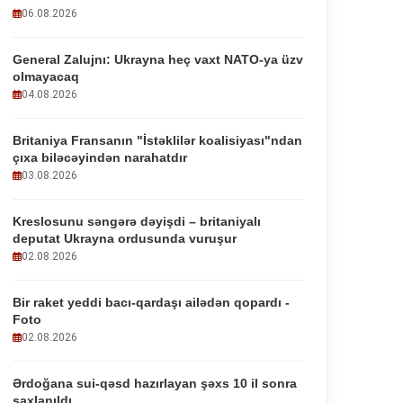
06.08.2026
General Zalujnı: Ukrayna heç vaxt NATO-ya üzv
olmayacaq
04.08.2026
Britaniya Fransanın "İstəklilər koalisiyası"ndan
çıxa biləcəyindən narahatdır
03.08.2026
Kreslosunu səngərə dəyişdi – britaniyalı
deputat Ukrayna ordusunda vuruşur
02.08.2026
Bir raket yeddi bacı-qardaşı ailədən qopardı -
Foto
02.08.2026
Ərdoğana sui-qəsd hazırlayan şəxs 10 il sonra
saxlanıldı