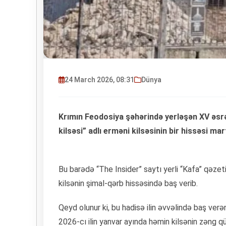
24 March 2026, 08:31
Dünya
Krımın Feodosiya şəhərində yerləşən XV əsrə
kilsəsi” adlı erməni kilsəsinin bir hissəsi m
Bu barədə “The Insider” saytı yerli “Kafa” qəze
kilsənin şimal-qərb hissəsində baş verib.
Qeyd olunur ki, bu hadisə ilin əvvəlində baş verə
2026-cı ilin yanvar ayında həmin kilsənin zəng qü