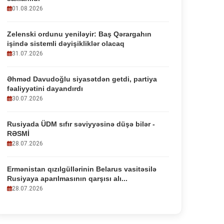
01.08.2026
Zelenski ordunu yeniləyir: Baş Qərargahın
işində sistemli dəyişikliklər olacaq
31.07.2026
Əhməd Davudoğlu siyasətdən getdi, partiya
fəaliyyətini dayandırdı
30.07.2026
Rusiyada ÜDM sıfır səviyyəsinə düşə bilər -
RƏSMİ
28.07.2026
Ermənistan qızılgüllərinin Belarus vasitəsilə
Rusiyaya aparılmasının qarşısı alı...
28.07.2026