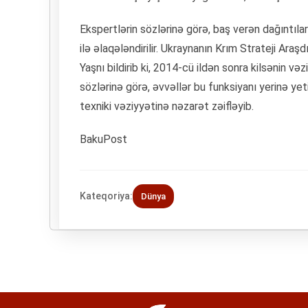
Ekspertlərin sözlərinə görə, baş verən dağıntıl
ilə əlaqələndirilir. Ukraynanın Krım Strateji Ara
Yaşnı bildirib ki, 2014-cü ildən sonra kilsənin 
sözlərinə görə, əvvəllər bu funksiyanı yerinə ye
texniki vəziyyətinə nəzarət zəifləyib.
BakuPost
Kateqoriya:
Dünya