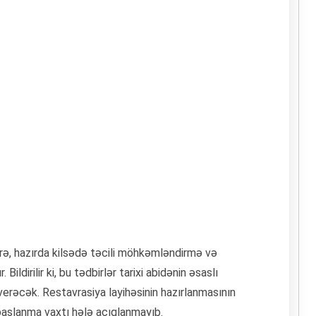
örə, hazırda kilsədə təcili möhkəmləndirmə və
 Bildirilir ki, bu tədbirlər tarixi abidənin əsaslı
verəcək. Restavrasiya layihəsinin hazırlanmasının
n başlanma vaxtı hələ açıqlanmayıb.