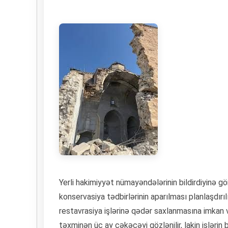
Yerli hakimiyyət nümayəndələrinin bildirdiyinə g
konservasiya tədbirlərinin aparılması planlaşdırılır.
restavrasiya işlərinə qədər saxlanmasına imkan 
təxminən üç ay çəkəcəyi gözlənilir, lakin işləri