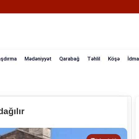
aşdırma
Mədəniyyət
Qarabağ
Təhlil
Köşə
İdma
ağılır