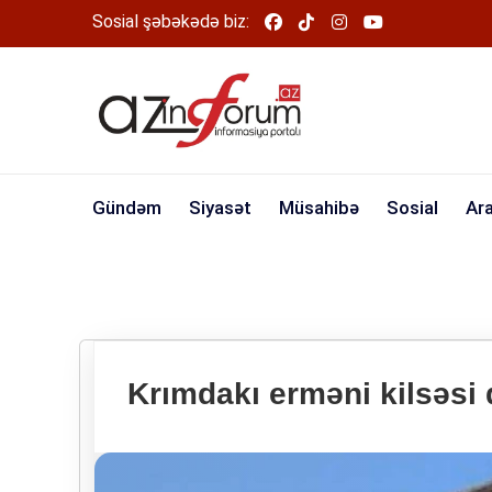
Sosial şəbəkədə biz:
Gündəm
Siyasət
Müsahibə
Sosial
Ar
Krımdakı erməni kilsəsi d