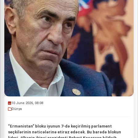
10 June 2026, 08:08
Dünya
“Ermənistan” bloku iyunun 7-də keçirilmiş parlament
seçkilərinin nəticələrinə etiraz edəcək. Bu barədə blokun
lideri, ölkənin ikinci prezidenti Robert Koçaryan bildirib.