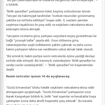
“Biz geri çəkilməyəcəyik
və mübarizə səngərimizi tərk etməyəcəyik”,
—
o bildirib.
“Birlik qanadları” partiyasının lideri, keçmiş ombudsman Arman
Tatoyan da hakimiyyət tərəfindən “inzibati resursdan görünməmiş
şəkildə sui-istifadə edildiyini” bəyan edib. O, səslərin yenidən
sayılması təşəbbüsü ilə çıxış edib və seçkilərin nəticələrinə etiraz
edəcəyini istisna etməyib.
Tatoyanın sözlərinə görə, partiyası seçicilərə təzyiq göstərilməsi ilə
bağlı “çoxsaylı hallar” qeydə alıb. Onun iddiasına görə,
vətəndaşlardan seçki bülleteninin şəklini çəkmək və daha sonra
hakim partiyanın lehinə səs verdiklərini sübut etmək tələb olunub.
“Biz əminik ki, hakim partiya rəsmi nəticələrdə özünə yazdığı dəstəyi
əslində əldə etməyib. Biz inanırıq ki, vətəndaşların ‘Birlik qanadları’na
verdiyi səslər saxtalaşdırılıb”,
— “Birlik qanadları”nın bəyanatından
deyilir.
Rəsmi nəticələr iyunun 14-də açıqlanacaq
“Güclü Ermənistan” bloku hələlik seçkilərin nəticələrinə etiraz edib-
etməyəcəyini açıqlamayıb. “Güclü Ermənistan” partiyasının üzvü
Narek Karapetyan bildirib ki, birlik “real sayımlar və hesabatlar başa
çatdıqdan sonra daha ətraflı bəyanatla çıxış edəcək”. Bu barədə