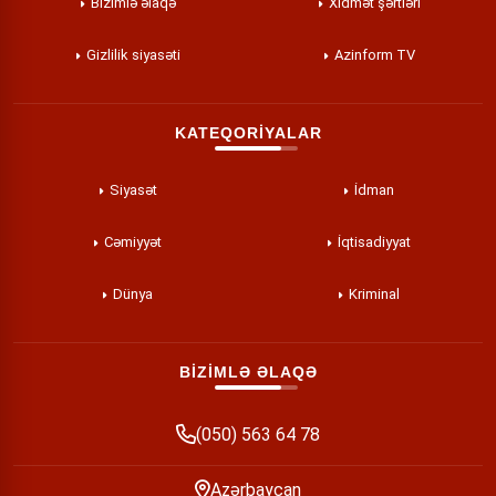
Bizimlə əlaqə
Xidmət şərtləri
Gizlilik siyasəti
Azinform TV
KATEQORİYALAR
Siyasət
İdman
Cəmiyyət
İqtisadiyyat
Dünya
Kriminal
BİZİMLƏ ƏLAQƏ
(050) 563 64 78
Azərbaycan