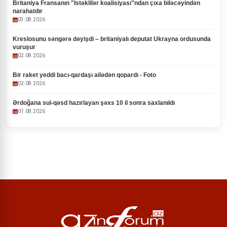
Britaniya Fransanın "İstəklilər koalisiyası"ndan çıxa biləcəyindən
narahatdır
03.08.2026
Kreslosunu səngərə dəyişdi – britaniyalı deputat Ukrayna ordusunda
vuruşur
02.08.2026
Bir raket yeddi bacı-qardaşı ailədən qopardı - Foto
02.08.2026
Ərdoğana sui-qəsd hazırlayan şəxs 10 il sonra saxlanıldı
01.08.2026