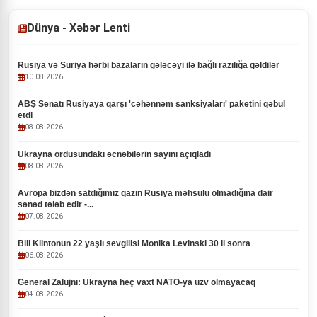
Dünya - Xəbər Lenti
Rusiya və Suriya hərbi bazaların gələcəyi ilə bağlı razılığa gəldilər
10.08.2026
ABŞ Senatı Rusiyaya qarşı 'cəhənnəm sanksiyaları' paketini qəbul
etdi
08.08.2026
Ukrayna ordusundakı əcnəbilərin sayını açıqladı
08.08.2026
Avropa bizdən satdığımız qazın Rusiya məhsulu olmadığına dair
sənəd tələb edir -...
07.08.2026
Bill Klintonun 22 yaşlı sevgilisi Monika Levinski 30 il sonra
06.08.2026
General Zalujnı: Ukrayna heç vaxt NATO-ya üzv olmayacaq
04.08.2026