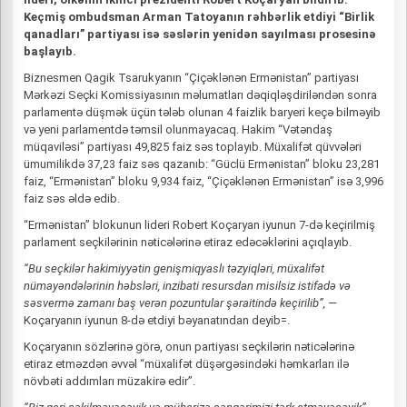
Keçmiş ombudsman Arman Tatoyanın rəhbərlik etdiyi “Birlik
qanadları” partiyası isə səslərin yenidən sayılması prosesinə
başlayıb.
Biznesmen Qagik Tsarukyanın “Çiçəklənən Ermənistan” partiyası
Mərkəzi Seçki Komissiyasının məlumatları dəqiqləşdiriləndən sonra
parlamentə düşmək üçün tələb olunan 4 faizlik baryeri keçə bilməyib
və yeni parlamentdə təmsil olunmayacaq. Hakim “Vətəndaş
müqaviləsi” partiyası 49,825 faiz səs toplayıb. Müxalifət qüvvələri
ümumilikdə 37,23 faiz səs qazanıb: “Güclü Ermənistan” bloku 23,281
faiz, “Ermənistan” bloku 9,934 faiz, “Çiçəklənən Ermənistan” isə 3,996
faiz səs əldə edib.
“Ermənistan” blokunun lideri Robert Koçaryan iyunun 7-də keçirilmiş
parlament seçkilərinin nəticələrinə etiraz edəcəklərini açıqlayıb.
“Bu seçkilər hakimiyyətin genişmiqyaslı təzyiqləri, müxalifət
nümayəndələrinin həbsləri, inzibati resursdan misilsiz istifadə və
səsvermə zamanı baş verən pozuntular şəraitində keçirilib”,
—
Koçaryanın iyunun 8-də etdiyi bəyanatından deyib=.
Koçaryanın sözlərinə görə, onun partiyası seçkilərin nəticələrinə
etiraz etməzdən əvvəl “müxalifət düşərgəsindəki həmkarları ilə
növbəti addımları müzakirə edir”.