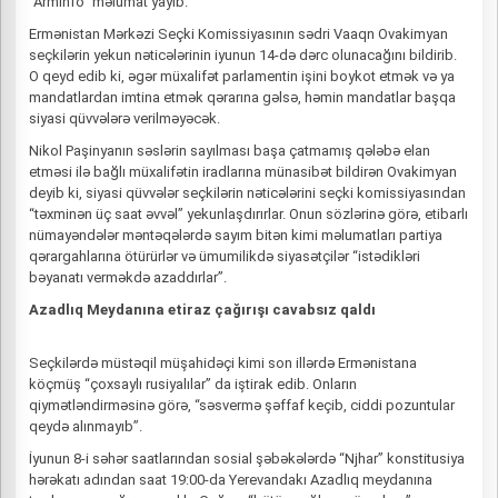
“Arminfo” məlumat yayıb.
Ermənistan Mərkəzi Seçki Komissiyasının sədri Vaaqn Ovakimyan
seçkilərin yekun nəticələrinin iyunun 14-də dərc olunacağını bildirib.
O qeyd edib ki, əgər müxalifət parlamentin işini boykot etmək və ya
mandatlardan imtina etmək qərarına gəlsə, həmin mandatlar başqa
siyasi qüvvələrə verilməyəcək.
Nikol Paşinyanın səslərin sayılması başa çatmamış qələbə elan
etməsi ilə bağlı müxalifətin iradlarına münasibət bildirən Ovakimyan
deyib ki, siyasi qüvvələr seçkilərin nəticələrini seçki komissiyasından
“təxminən üç saat əvvəl” yekunlaşdırırlar. Onun sözlərinə görə, etibarlı
nümayəndələr məntəqələrdə sayım bitən kimi məlumatları partiya
qərargahlarına ötürürlər və ümumilikdə siyasətçilər “istədikləri
bəyanatı verməkdə azaddırlar”.
Azadlıq Meydanına etiraz çağırışı cavabsız qaldı
Seçkilərdə müstəqil müşahidəçi kimi son illərdə Ermənistana
köçmüş “çoxsaylı rusiyalılar” da iştirak edib. Onların
qiymətləndirməsinə görə, “səsvermə şəffaf keçib, ciddi pozuntular
qeydə alınmayıb”.
İyunun 8-i səhər saatlarından sosial şəbəkələrdə “Njhar” konstitusiya
hərəkatı adından saat 19:00-da Yerevandakı Azadlıq meydanına