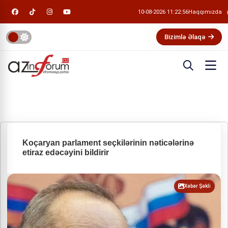
10-08-2026 11:22:57
Haqqımızda
Bizimlə Əlaqə
Koçaryan parlament seçkilərinin nəticələrinə
etiraz edəcəyini bildirir
Xəbər Şəkli