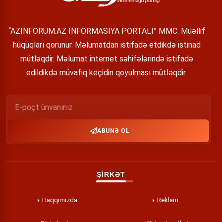
“AZİNFORUM.AZ İNFORMASİYA PORTALI” MMC. Müəllif
hüquqları qorunur. Məlumatdan istifadə etdikdə istinad
mütləqdir. Məlumat internet səhifələrində istifadə
edildikdə müvafiq keçidin qoyulması mütləqdir.
ABUNƏ OL
ŞİRKƏT
Haqqımızda
Reklam