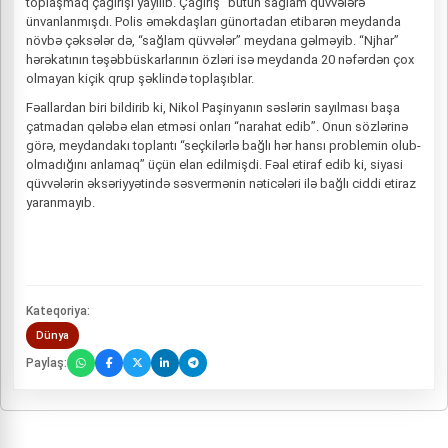
toplaşmaq çağırışı yayılıb. Çağırış “bütün sağlam qüvvələrə”
ünvanlanmışdı. Polis əməkdaşları günortadan etibarən meydanda
növbə çəksələr də, “sağlam qüvvələr” meydana gəlməyib. “Njhar”
hərəkatının təşəbbüskarlarının özləri isə meydanda 20 nəfərdən çox
olmayan kiçik qrup şəklində toplaşıblar.
Fəallardan biri bildirib ki, Nikol Paşinyanın səslərin sayılması başa
çatmadan qələbə elan etməsi onları “narahat edib”. Onun sözlərinə
görə, meydandakı toplantı “seçkilərlə bağlı hər hansı problemin olub-
olmadığını anlamaq” üçün elan edilmişdi. Fəal etiraf edib ki, siyasi
qüvvələrin əksəriyyətində səsvermənin nəticələri ilə bağlı ciddi etiraz
yaranmayıb.
Kateqoriya:
Dünya
Paylaş: