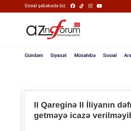
Sosial şəbəkədə biz:
Gündəm
Siyasət
Müsahibə
Sosial
Ar
II Qareginə II İliyanın də
getməyə icazə verilməyi