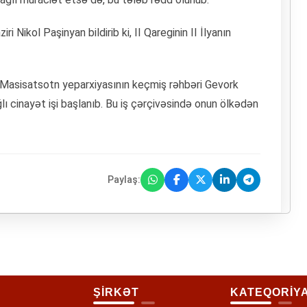
 Nikol Paşinyan bildirib ki, II Qareginin II İlyanın
də Masisatsotn yeparxiyasının keçmiş rəhbəri Gevork
ı cinayət işi başlanıb. Bu iş çərçivəsində onun ölkədən
Paylaş:
ŞİRKƏT
KATEQORİY