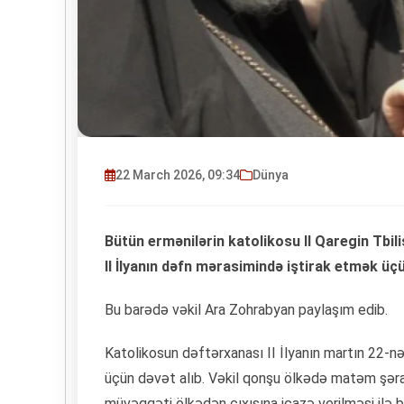
22 March 2026, 09:34
Dünya
Bütün ermənilərin katolikosu II Qaregin Tbil
II İlyanın dəfn mərasimində iştirak etmək üçü
Bu barədə vəkil Ara Zohrabyan paylaşım edib.
Katolikosun dəftərxanası II İlyanın martın 22-nə
üçün dəvət alıb. Vəkil qonşu ölkədə matəm şərai
müvəqqəti ölkədən çıxışına icazə verilməsi ilə 