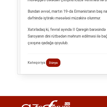
Bundan əvvəl, martın 19-da Ermənistanın baş naziri
dəfnində iştirakı məsələsi müzakirə olunmur.
Xatırladaq ki, fevral ayında II Qaregin barəsin
Saroyanın dini rütbədən məhrum edilməsi ilə bağl
çıxışına qadağa qoyulub.
Kateqoriya:
Dünya