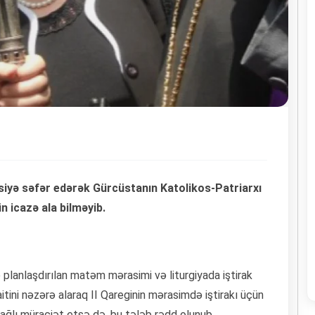
isiyə səfər edərək Gürcüstanın Katolikos-Patriarxı
n icazə ala bilməyib.
 planlaşdırılan matəm mərasimi və liturgiyada iştirak
tini nəzərə alaraq II Qareginin mərasimdə iştirakı üçün
bağlı müraciət etsə də, bu tələb rədd olunub.