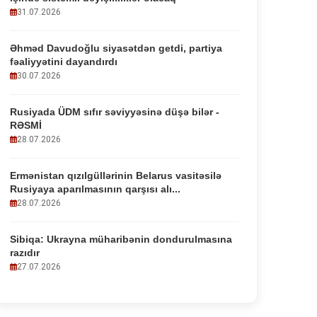
31.07.2026
Əhməd Davudoğlu siyasətdən getdi, partiya
fəaliyyətini dayandırdı
30.07.2026
Rusiyada ÜDM sıfır səviyyəsinə düşə bilər -
RƏSMİ
28.07.2026
Ermənistan qızılgüllərinin Belarus vasitəsilə
Rusiyaya aparılmasının qarşısı alı...
28.07.2026
Sibiqa: Ukrayna müharibənin dondurulmasına
razıdır
27.07.2026