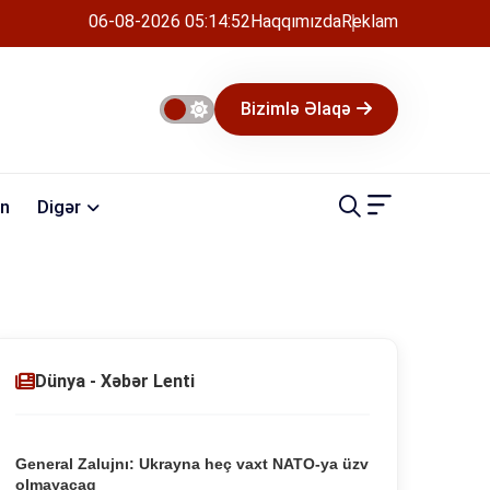
06-08-2026 05:14:53
Haqqımızda
Reklam
Bizimlə Əlaqə
n
Digər
Dünya - Xəbər Lenti
General Zalujnı: Ukrayna heç vaxt NATO-ya üzv
olmayacaq