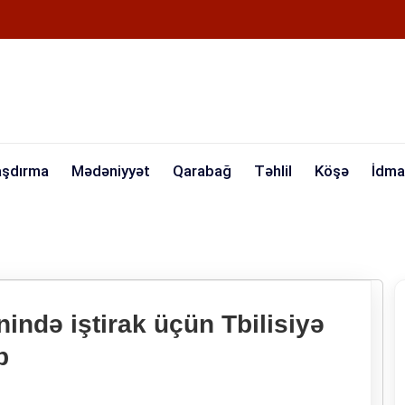
aşdırma
Mədəniyyət
Qarabağ
Təhlil
Köşə
İdma
fnində iştirak üçün Tbilisiyə
b