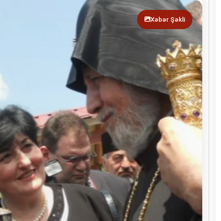
Xəbər Şəkli