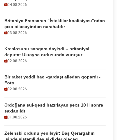
04.08.2026
Britaniya Fransanın "İstəklilər koalisiyası"ndan
çıxa biləcəyindən narahatdır
03.08.2026
Kreslosunu səngərə dəyişdi – britaniyalı
deputat Ukrayna ordusunda vuruşur
02.08.2026
Bir raket yeddi bacı-qardaşı ailədən qopardı -
Foto
02.08.2026
Ərdoğana sui-qəsd hazırlayan şəxs 10 il sonra
saxlanıldı
01.08.2026
Zelenski ordunu yeniləyir: Baş Qərargahın
işində sistemli dəyişikliklər olacaq