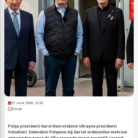
21 June 2026, 10:53
Dünya
Polşa prezidenti Karol Navrotskinin Ukrayna prezidenti
Volodimir Zelenskini Polşanın Ağ Qartal ordenindən məhrum
etməsindən sonra iki ölkə arasında siyasi gərginlik yaranıb.