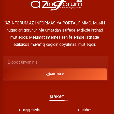
“AZİNFORUM.AZ İNFORMASİYA PORTALI” MMC. Müəllif
hüquqları qorunur. Məlumatdan istifadə etdikdə istinad
mütləqdir. Məlumat internet səhifələrində istifadə
edildikdə müvafiq keçidin qoyulması mütləqdir.
ABUNƏ OL
ŞİRKƏT
Haqqımızda
Reklam