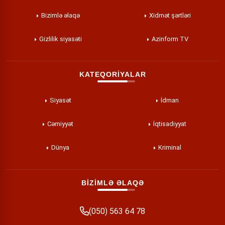
Bizimlə əlaqə
Xidmət şərtləri
Gizlilik siyasəti
Azinform TV
KATEQORİYALAR
Siyasət
İdman
Cəmiyyət
İqtisadiyyat
Dünya
Kriminal
BİZİMLƏ ƏLAQƏ
(050) 563 64 78