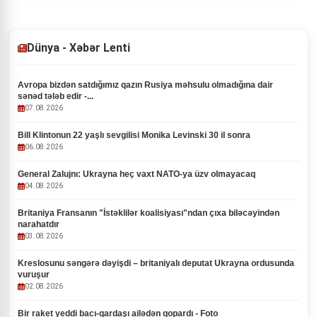
Dünya - Xəbər Lenti
Avropa bizdən satdığımız qazın Rusiya məhsulu olmadığına dair
sənəd tələb edir -...
07.08.2026
Bill Klintonun 22 yaşlı sevgilisi Monika Levinski 30 il sonra
06.08.2026
General Zalujnı: Ukrayna heç vaxt NATO-ya üzv olmayacaq
04.08.2026
Britaniya Fransanın "İstəklilər koalisiyası"ndan çıxa biləcəyindən
narahatdır
03.08.2026
Kreslosunu səngərə dəyişdi – britaniyalı deputat Ukrayna ordusunda
vuruşur
02.08.2026
Bir raket yeddi bacı-qardaşı ailədən qopardı - Foto