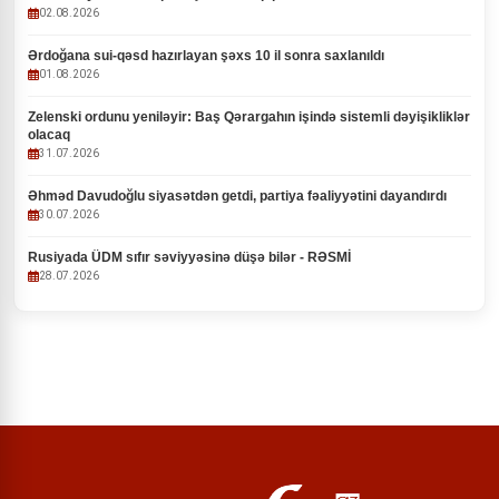
02.08.2026
Ərdoğana sui-qəsd hazırlayan şəxs 10 il sonra saxlanıldı
01.08.2026
Zelenski ordunu yeniləyir: Baş Qərargahın işində sistemli dəyişikliklər
olacaq
31.07.2026
Əhməd Davudoğlu siyasətdən getdi, partiya fəaliyyətini dayandırdı
30.07.2026
Rusiyada ÜDM sıfır səviyyəsinə düşə bilər - RƏSMİ
28.07.2026