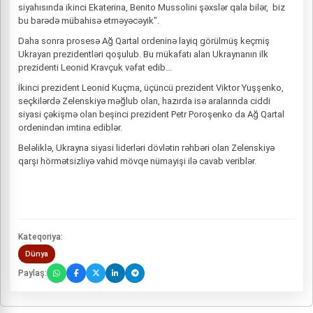
siyahısında ikinci Ekaterina, Benito Mussolini şəxslər qala bilər, biz
bu barədə mübahisə etməyəcəyik".
Daha sonra prosesə Ağ Qartal ordeninə layiq görülmüş keçmiş
Ukrayan prezidentləri qoşulub. Bu mükafatı alan Ukraynanın ilk
prezidenti Leonid Kravçuk vəfat edib...
İkinci prezident Leonid Kuçma, üçüncü prezident Viktor Yuşşenko,
seçkilərdə Zelenskiyə məğlub olan, hazırda isə aralarında ciddi
siyasi çəkişmə olan beşinci prezident Petr Poroşenko da Ağ Qartal
ordenindən imtina ediblər.
Beləliklə, Ukrayna siyasi liderləri dövlətin rəhbəri olan Zelenskiyə
qarşı hörmətsizliyə vahid mövqe nümayişi ilə cavab veriblər.
Kateqoriya:
Dünya
Paylaş: