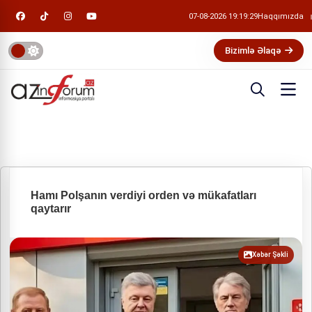
07-08-2026 19:19:29
Haqqımızda
Bizimlə Əlaqə
Hamı Polşanın verdiyi orden və mükafatları
qaytarır
Xəbər Şəkli