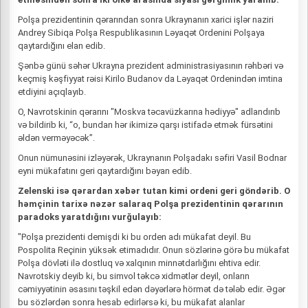
Polşa prezidentinin qərarından sonra Ukraynanın xarici işlər naziri
Andrey Sibiqa Polşa Respublikasının Ləyaqət Ordenini Polşaya
qaytardığını elan edib.
Şənbə günü səhər Ukrayna prezident administrasiyasının rəhbəri və
keçmiş kəşfiyyat rəisi Kirilo Budanov da Ləyaqət Ordenindən imtina
etdiyini açıqlayıb.
O, Navrotskinin qərarını "Moskva təcavüzkarına hədiyyə" adlandırıb
və bildirib ki, “o, bundan hər ikimizə qarşı istifadə etmək fürsətini
əldən verməyəcək”.
Onun nümunəsini izləyərək, Ukraynanın Polşadakı səfiri Vasil Bodnar
eyni mükafatını geri qaytardığını bəyan edib.
Zelenski isə qərardan xəbər tutan kimi ordeni geri göndərib. O
həmçinin tarixə nəzər salaraq Polşa prezidentinin qərarının
paradoks yaratdığını vurğulayıb:
"Polşa prezidenti demişdi ki bu orden adı mükafat deyil. Bu
Pospolita Reçinin yüksək etimadıdır. Onun sözlərinə görə bu mükafat
Polşa dövləti ilə dostluq və xalqının minnətdarlığını ehtiva edir.
Navrotskiy deyib ki, bu simvol təkcə xidmətlər deyil, onların
cəmiyyətinin əsasını təşkil edən dəyərlərə hörmət də tələb edir. Əgər
bu sözlərdən sonra hesab edirlərsə ki, bu mükafat alanlar