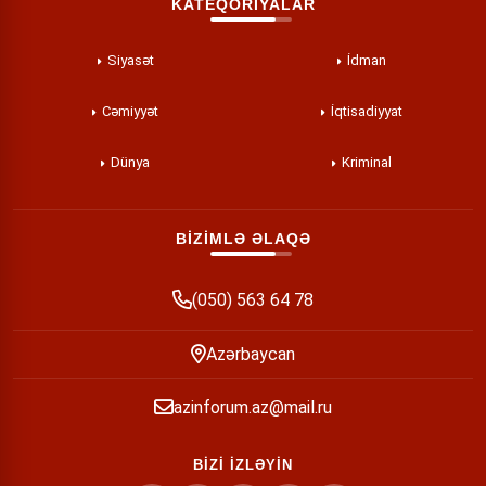
KATEQORİYALAR
Siyasət
İdman
Cəmiyyət
İqtisadiyyat
Dünya
Kriminal
BİZİMLƏ ƏLAQƏ
(050) 563 64 78
Azərbaycan
azinforum.az@mail.ru
BİZİ İZLƏYİN