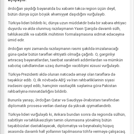
Ərdoğan yaydığı bəyanatda bu xəbərin təkcə region üçün deyil,
bütün dünya üçün böyük əhəmiyyət daşıdığını vurğulayıb.
Türkiyə lideri bildirib ki, dünya uzun müddətdir belə bir xəbərə ehtiyac
duyurdu və əldə olunmuş razılaşmanın Yaxın Şərqdə davamlı sülh,
təhlükəsizlik və sabitlik mühitinin formalaşmasına xidmət edəcəyinə
ümid edir.
Ərdoğan eyni zamanda razılaşmanın rəsmi şəkildə imzalanacağı
günə qədər bütün tərəfləri ehtiyatlı olmağa çağırıb. O, gərginliyi
artıracaq bəyanatlardan, təxribat xarakterli addımlardan və mümkün
sabotaj cəhdlərindən uzaq durmağın vacibliyini xüsusi vurğulayıb.
Türkiyə Prezidenti əldə olunan nəticədə əməyi olan tərəflərə də
təşəkkür edib. O, ilk növbədə ABŞ və İran rəhbərliklərinin siyasi
iradəsini qeyd edib, həmçinin vasitəçilik səylərinə görə Pakistan
rəhbərliyinə minnətdarlığını bildirib.
Bununla yanaşı, Ərdoğan Qatar və Səudiyyə Ərəbistanı tərəfindən
diplomatik prosesə verilən dəstəyi də yüksək qiymətləndirib.
Türkiyə lideri vurğulayıb ki, Ankara bundan sonra da regionda sülhün,
sabitliyin və təhlükəsizliyin təmin olunmasına yönəlmiş bütün
təşəbbüsləri dəstəkləyəcək, diplomatiya və beynəlxalq hüquq
əsasında davamlı həll yollarının tapılmasına töhfə verməyə çalışacaq.