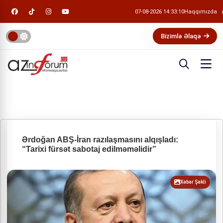
07-08-2026 14:33:11
Haqqımızda
Bizimlə Əlaqə
Ərdoğan ABŞ-İran razılaşmasını alqışladı:
“Tarixi fürsət sabotaj edilməməlidir”
Xəbər Şəkli