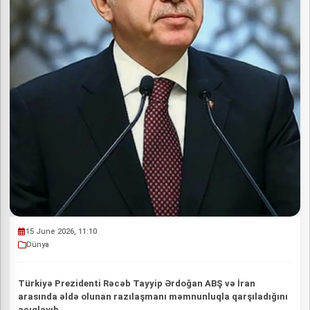
15 June 2026, 11:10
Dünya
Türkiyə Prezidenti Rəcəb Tayyip Ərdoğan ABŞ və İran
arasında əldə olunan razılaşmanı məmnunluqla qarşıladığını
açıqlayıb.