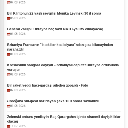
07.08.2026
Bill Klintonun 22 yaşlı sevgilisi Monika Levinski 30 il sonra
06.08.2026
General Zalujnı: Ukrayna heç vaxt NATO-ya üzv olmayacaq
04.08.2026
Britaniya Fransanın "İstəklilər koalisiyası"ndan çıxa biləcəyindən
narahatdır
03.08.2026
Kreslosunu səngərə dəyişdi – britaniyalı deputat Ukrayna ordusunda
vuruşur
02.08.2026
Bir raket yeddi bacı-qardaşı ailədən qopardı - Foto
02.08.2026
Ərdoğana sui-qəsd hazırlayan şəxs 10 il sonra saxlanıldı
01.08.2026
Zelenski ordunu yeniləyir: Baş Qərargahın işində sistemli dəyişikliklər
olacaq
31.07.2026