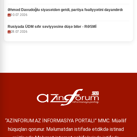
Əhməd Davudoğlu siyasətdən getdi, partiya fəaliyyətini dayandırdı
30.07.2026
Rusiyada ÜDM sıfır səviyyəsinə düşə bilər - RƏSMİ
28.07.2026
“AZİNFORUM.AZ İNFORMASİYA PORTALI” MMC. Müəllif
hüquqları qorunur. Məlumatdan istifadə etdikdə istinad