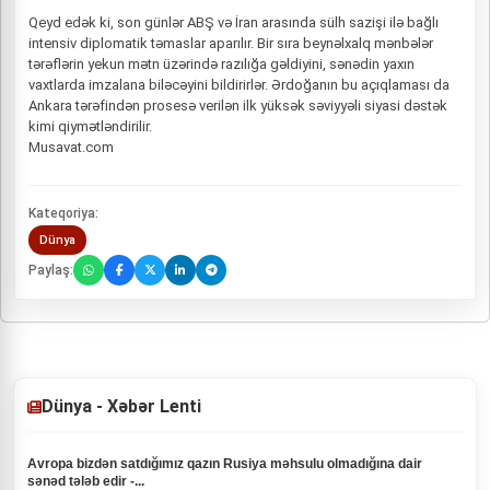
Qeyd edək ki, son günlər ABŞ və İran arasında sülh sazişi ilə bağlı
intensiv diplomatik təmaslar aparılır. Bir sıra beynəlxalq mənbələr
tərəflərin yekun mətn üzərində razılığa gəldiyini, sənədin yaxın
vaxtlarda imzalana biləcəyini bildirirlər. Ərdoğanın bu açıqlaması da
Ankara tərəfindən prosesə verilən ilk yüksək səviyyəli siyasi dəstək
kimi qiymətləndirilir.
Musavat.com
Kateqoriya:
Dünya
Paylaş:
Dünya - Xəbər Lenti
Avropa bizdən satdığımız qazın Rusiya məhsulu olmadığına dair
sənəd tələb edir -...