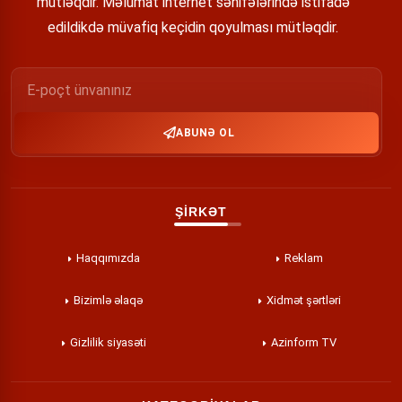
mütləqdir. Məlumat internet səhifələrində istifadə
edildikdə müvafiq keçidin qoyulması mütləqdir.
ABUNƏ OL
ŞİRKƏT
Haqqımızda
Reklam
Bizimlə əlaqə
Xidmət şərtləri
Gizlilik siyasəti
Azinform TV