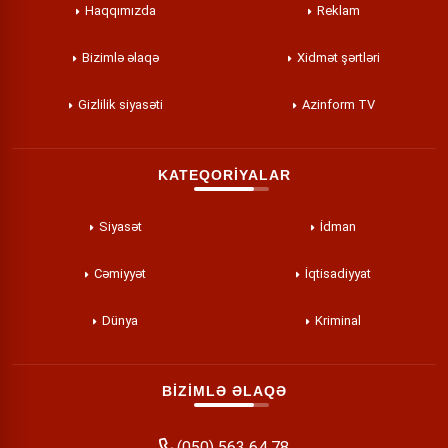
Haqqımızda
Reklam
Bizimlə əlaqə
Xidmət şərtləri
Gizlilik siyasəti
Azinform TV
KATEQORİYALAR
Siyasət
İdman
Cəmiyyət
İqtisadiyyat
Dünya
Kriminal
BİZİMLƏ ƏLAQƏ
(050) 563 64 78