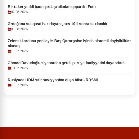
Bir raket yeddi bacı-qardaşı ailədən qopardı - Foto
02.08.2026
Ərdoğana sui-qəsd hazırlayan şəxs 10 il sonra saxlanıldı
01.08.2026
Zelenski ordunu yeniləyir: Baş Qərargahın işində sistemli dəyişikliklər
olacaq
31.07.2026
Əhməd Davudoğlu siyasətdən getdi, partiya fəaliyyətini dayandırdı
30.07.2026
Rusiyada ÜDM sıfır səviyyəsinə düşə bilər - RƏSMİ
28.07.2026