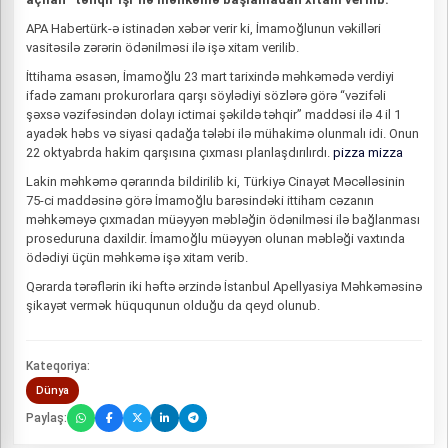
APA Habertürk-ə istinadən xəbər verir ki, İmamoğlunun vəkilləri
vasitəsilə zərərin ödənilməsi ilə işə xitam verilib.
İttihama əsasən, İmamoğlu 23 mart tarixində məhkəmədə verdiyi
ifadə zamanı prokurorlara qarşı söylədiyi sözlərə görə “vəzifəli
şəxsə vəzifəsindən dolayı ictimai şəkildə təhqir” maddəsi ilə 4 il 1
ayadək həbs və siyasi qadağa tələbi ilə mühakimə olunmalı idi. Onun
22 oktyabrda hakim qarşısına çıxması planlaşdırılırdı.
pizza mizza
Lakin məhkəmə qərarında bildirilib ki, Türkiyə Cinayət Məcəlləsinin
75-ci maddəsinə görə İmamoğlu barəsindəki ittiham cəzanın
məhkəməyə çıxmadan müəyyən məbləğin ödənilməsi ilə bağlanması
proseduruna daxildir. İmamoğlu müəyyən olunan məbləği vaxtında
ödədiyi üçün məhkəmə işə xitam verib.
Qərarda tərəflərin iki həftə ərzində İstanbul Apellyasiya Məhkəməsinə
şikayət vermək hüququnun olduğu da qeyd olunub.
Kateqoriya:
Dünya
Paylaş: