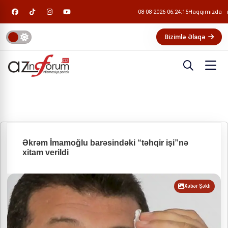
08-08-2026 06:24:15
Haqqımızda
Bizimlə Əlaqə
Əkrəm İmamoğlu barəsindəki “təhqir işi”nə
xitam verildi
Xəbər Şəkli