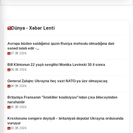
Dünya - Xəbər Lenti
Avropa bizdən satdığımız qazın Rusiya məhsulu olmadığına dair
sənəd tələb edir -...
07.08.2026
Bill Klintonun 22 yaşlı sevgilisi Monika Levinski 30 il sonra
06.08.2026
General Zalujnı: Ukrayna heç vaxt NATO-ya üzv olmayacaq
04.08.2026
Britaniya Fransanın "İstəklilər koalisiyası"ndan çıxa biləcəyindən
narahatdır
03.08.2026
Kreslosunu səngərə dəyişdi – britaniyalı deputat Ukrayna ordusunda
vuruşur
02.08.2026