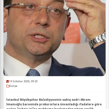
19 October 2025, 09:25
Dünya
İstanbul Böyükşəhər Bələdiyyəsinin sabiq sədri Əkrəm
İmamoğlu barəsində prokurorlara ünvanladığı ifadələrə görə
açılan “təhqir işi"nə məhkəmə başlamadan xitam verilib.