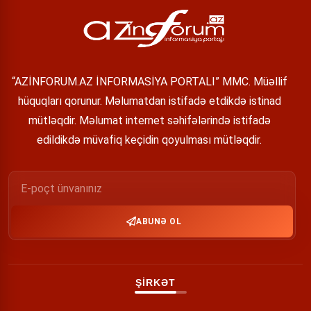
“AZİNFORUM.AZ İNFORMASİYA PORTALI” MMC. Müəllif
hüquqları qorunur. Məlumatdan istifadə etdikdə istinad
mütləqdir. Məlumat internet səhifələrində istifadə
edildikdə müvafiq keçidin qoyulması mütləqdir.
ABUNƏ OL
ŞİRKƏT