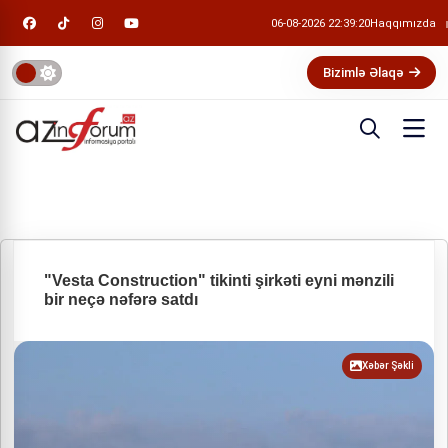
06-08-2026 22:39:20
Haqqımızda
Bizimlə Əlaqə
"Vesta Construction" tikinti şirkəti eyni mənzili
bir neçə nəfərə satdı
Xəbər Şəkli