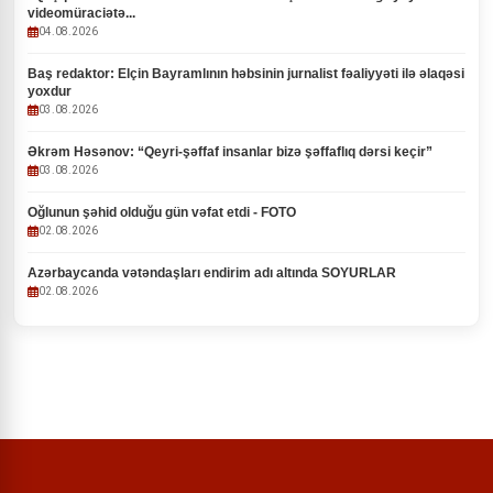
videomüraciətə...
04.08.2026
Baş redaktor: Elçin Bayramlının həbsinin jurnalist fəaliyyəti ilə əlaqəsi
yoxdur
03.08.2026
Əkrəm Həsənov: “Qeyri-şəffaf insanlar bizə şəffaflıq dərsi keçir”
03.08.2026
Oğlunun şəhid olduğu gün vəfat etdi - FOTO
02.08.2026
Azərbaycanda vətəndaşları endirim adı altında SOYURLAR
02.08.2026