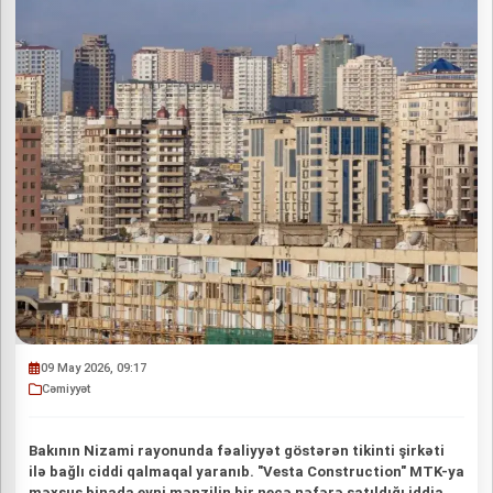
09 May 2026, 09:17
Cəmiyyət
Bakının Nizami rayonunda fəaliyyət göstərən tikinti şirkəti
ilə bağlı ciddi qalmaqal yaranıb. "Vesta Construction" MTK-ya
məxsus binada eyni mənzilin bir neçə nəfərə satıldığı iddia