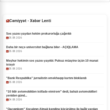
Cəmiyyət - Xəbər Lenti
Səs yazısı yayılan həkim prokurorluğa çağırıldı
05.08.2026
Daha bir neçə universitet bağlana bilər - AÇIQLAMA
05.08.2026
Məşhur həkimin səs yazısı yayıldı: Pulsuz müayinə üçün 10 manat
istəyir
05.08.2026
"Bank Respublika" jurnalistin əməkhaqqı kartını bloklandı
05.08.2026
“10 ildir avtomobildən istifadə etmirəm” dedi, bahalı avtomobilləri
yenidən günd...
04.08.2026
"Qaçqınkom" Xocalının Almalı kəndinə köçürülmə ilə bağlı yayılan