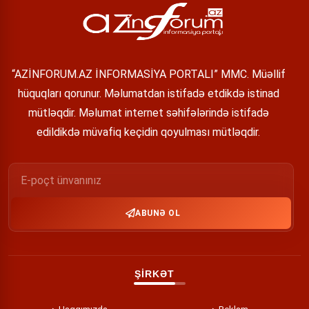
“AZİNFORUM.AZ İNFORMASİYA PORTALI” MMC. Müəllif
hüquqları qorunur. Məlumatdan istifadə etdikdə istinad
mütləqdir. Məlumat internet səhifələrində istifadə
edildikdə müvafiq keçidin qoyulması mütləqdir.
ABUNƏ OL
ŞİRKƏT