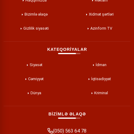
Haqqımızda
Reklam
Bizimlə əlaqə
Xidmət şərtləri
Gizlilik siyasəti
Azinform TV
KATEQORİYALAR
Siyasət
İdman
Cəmiyyət
İqtisadiyyat
Dünya
Kriminal
BİZİMLƏ ƏLAQƏ
(050) 563 64 78