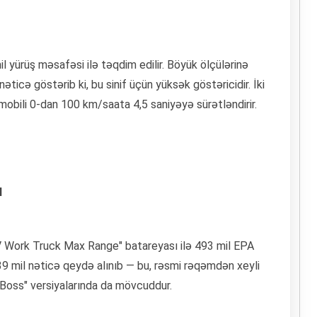
yürüş məsafəsi ilə təqdim edilir. Böyük ölçülərinə
ticə göstərib ki, bu sinif üçün yüksək göstəricidir. İki
omobili 0-dan 100 km/saata 4,5 saniyəyə sürətləndirir.
l
 EV Work Truck Max Range" batareyası ilə 493 mil EPA
539 mil nəticə qeydə alınıb — bu, rəsmi rəqəmdən xeyli
l Boss" versiyalarında da mövcuddur.