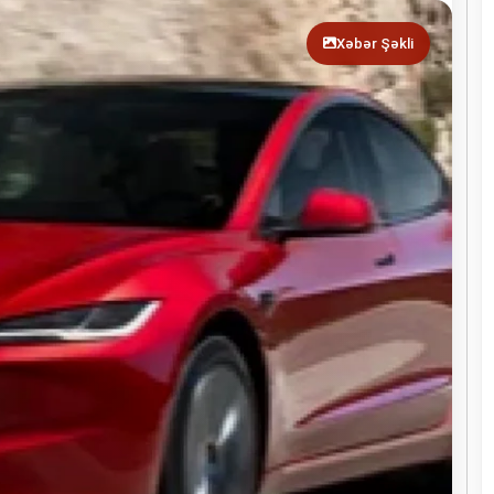
Xəbər Şəkli