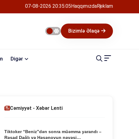
07-08-2026 20:35:06
Haqqımızda
Reklam
Bizimlə Əlaqə
n
Digər
Cəmiyyət - Xəbər Lenti
Tiktoker “Beniz”dən sonra müəmma yarandı –
Rəşad Dağlı və Həsənovun nəvəsi…