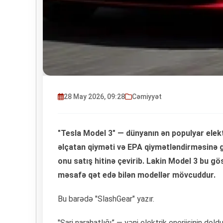
28 May 2026, 09:28
Cəmiyyət
"Tesla Model 3" — dünyanın ən populyar elekt
əlçatan qiyməti və EPA qiymətləndirməsinə 
onu satış hitinə çevirib. Lakin Model 3 bu g
məsafə qət edə bilən modellər mövcuddur.
Bu barədə "SlashGear" yazır.
"Şarj narahatlığı” — yəni elektrik enerjisinin 