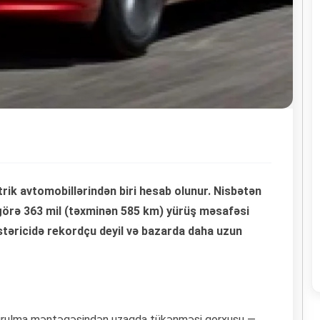
rik avtomobillərindən biri hesab olunur. Nisbətən
görə 363 mil (təxminən 585 km) yürüş məsafəsi
östəricidə rekordçu deyil və bazarda daha uzun
doldurulma məntəqəsindən uzaqda tükənməsi qorxusu —