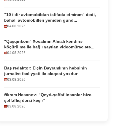
“10 ildir avtomobildən istifadə etmirəm” dedi,
bahalı avtomobilləri yenidən günd...
04.08.2026
"Qaçqınkom" Xocalının Almalı kəndinə
köçürülmə ilə bağlı yayılan videomüraciətə...
04.08.2026
Baş redaktor: Elçin Bayramlının həbsinin
jurnalist fəaliyyəti ilə əlaqəsi yoxdur
03.08.2026
Əkrəm Həsənov: “Qeyri-şəffaf insanlar bizə
şəffaflıq dərsi keçir”
03.08.2026