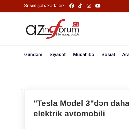
Sosial şəbəkədə biz:
Gündəm
Siyasət
Müsahibə
Sosial
Ar
"Tesla Model 3"dən daha
elektrik avtomobili