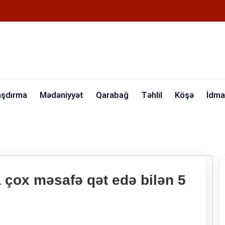
aşdırma
Mədəniyyət
Qarabağ
Təhlil
Köşə
İdma
 çox məsafə qət edə bilən 5