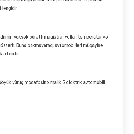
ləngidir.
irmir: yüksək sürətli magistral yollar, temperatur və
 göstərir. Buna baxmayaraq, avtomobilləri müqayisə
n biridir.
öyük yürüş məsafəsinə malik 5 elektrik avtomobili