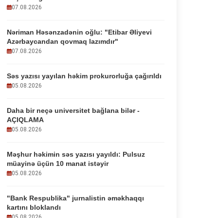
07.08.2026
Nəriman Həsənzadənin oğlu: "Etibar Əliyevi
Azərbaycandan qovmaq lazımdır"
07.08.2026
Səs yazısı yayılan həkim prokurorluğa çağırıldı
05.08.2026
Daha bir neçə universitet bağlana bilər -
AÇIQLAMA
05.08.2026
Məşhur həkimin səs yazısı yayıldı: Pulsuz
müayinə üçün 10 manat istəyir
05.08.2026
"Bank Respublika" jurnalistin əməkhaqqı
kartını bloklandı
05.08.2026