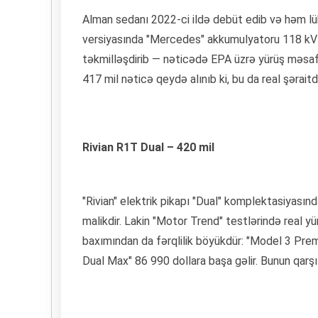
Alman sedanı 2022-ci ildə debüt edib və həm lük
versiyasında "Mercedes" akkumulyatoru 118 kV
təkmilləşdirib — nəticədə EPA üzrə yürüş məsaf
417 mil nəticə qeydə alınıb ki, bu da real şəraitd
Rivian R1T Dual – 420 mil
"Rivian" elektrik pikapı "Dual" komplektasiyası
malikdir. Lakin "Motor Trend" testlərində real y
baxımından da fərqlilik böyükdür: "Model 3 Pre
Dual Max" 86 990 dollara başa gəlir. Bunun qarşıl