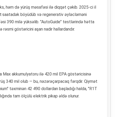
s, həm də yürüş məsafəsi ilə diqqət çəkib. 2025-ci il
t·saatadək böyüdüb və regenerativ əyləcləməni
əsi 390 milə yüksəlib. "AutoGuide" testlərində hətta
ə rəsmi göstəricini aşan nadir hallardandır.
nda Max akkumulyatoru ilə 420 mil EPA göstəricisinə
ürüş 340 mil olub — bu, nəzərəçarpacaq fərqdir. Qiymət
mium" təxminən 42 490 dollardan başladığı halda, "R1T
ığında tam ölçülü elektrik pikap əldə olunur.