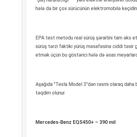
hələ də bir çox sürücünün elektromobilə keçidini 
EPA test metodu real sürüş şəraitini tam əks etd
sürüş tərzi faktiki yürüş məsafəsinə ciddi təsir
etmək üçün bu göstərici hələ də əsas meyarlarda
Aşağıda "Tesla Model 3"dən rəsmi olaraq daha b
təqdim olunur.
Mercedes-Benz EQS450+ – 390 mil