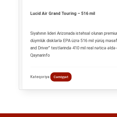
Lucid Air Grand Touring – 516 mil
Siyahının lideri Arizonada istehsal olunan premi
düymlük disklərlə EPA üzrə 516 mil yürüş məsafə
and Driver" testlərində 410 mil real nəticə əldə 
Qaynarinfo
Kateqoriya:
Cəmiyyət