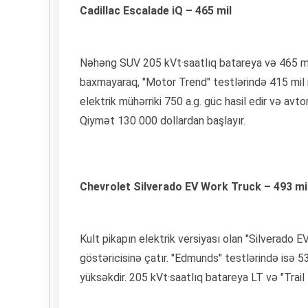
Cadillac Escalade iQ – 465 mil
Nəhəng SUV 205 kVt·saatlıq batareya və 465 mil 
baxmayaraq, "Motor Trend" testlərində 415 mil nə
elektrik mühərriki 750 a.g. güc hasil edir və avt
Qiymət 130 000 dollardan başlayır.
Chevrolet Silverado EV Work Truck – 493 mi
Kult pikapın elektrik versiyası olan "Silverado
göstəricisinə çatır. "Edmunds" testlərində isə 
yüksəkdir. 205 kVt·saatlıq batareya LT və "Trai