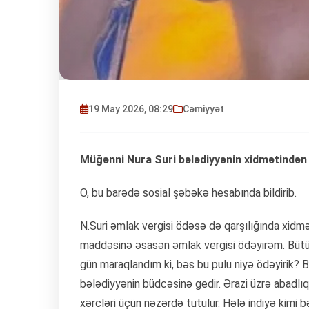
19 May 2026, 08:29
Cəmiyyət
Müğənni Nura Suri bələdiyyənin xidmətindən 
O, bu barədə sosial şəbəkə hesabında bildirib.
N.Suri əmlak vergisi ödəsə də qarşılığında xidm
maddəsinə əsasən əmlak vergisi ödəyirəm. Bütün y
gün maraqlandım ki, bəs bu pulu niyə ödəyirik? Bə
bələdiyyənin büdcəsinə gedir. Ərazi üzrə abadlıq,
xərcləri üçün nəzərdə tutulur. Hələ indiyə kimi 