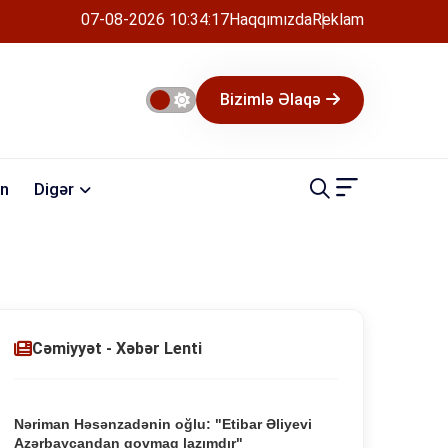
07-08-2026 10:34:17
Haqqımızda
Reklam
Bizimlə Əlaqə
n
Digər
Cəmiyyət - Xəbər Lenti
Nəriman Həsənzadənin oğlu: "Etibar Əliyevi
Azərbaycandan qovmaq lazımdır"