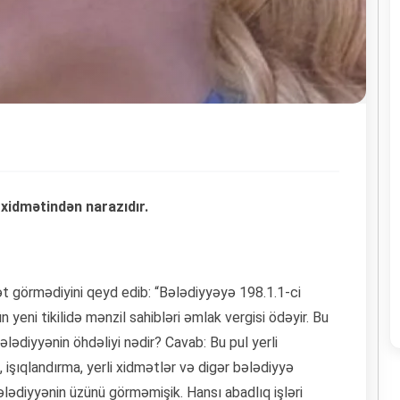
xidmətindən narazıdır.
ət görmədiyini qeyd edib: “Bələdiyyəyə 198.1.1-ci
eni tikilidə mənzil sahibləri əmlak vergisi ödəyir. Bu
lədiyyənin öhdəliyi nədir? Cavab: Bu pul yerli
 işıqlandırma, yerli xidmətlər və digər bələdiyyə
bələdiyyənin üzünü görməmişik. Hansı abadlıq işləri