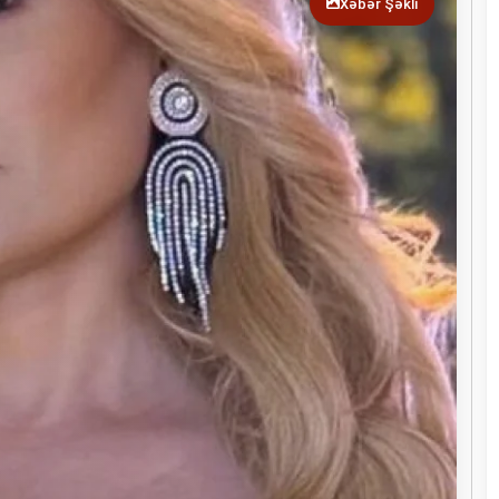
Xəbər Şəkli