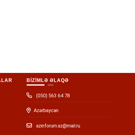
ALAR
BİZİMLƏ ƏLAQƏ
(050) 563 64 78
Azərbaycan
azinforum.az@mail.ru