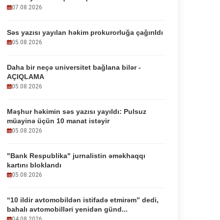
07.08.2026
Səs yazısı yayılan həkim prokurorluğa çağırıldı
05.08.2026
Daha bir neçə universitet bağlana bilər -
AÇIQLAMA
05.08.2026
Məşhur həkimin səs yazısı yayıldı: Pulsuz
müayinə üçün 10 manat istəyir
05.08.2026
"Bank Respublika" jurnalistin əməkhaqqı
kartını bloklandı
05.08.2026
“10 ildir avtomobildən istifadə etmirəm” dedi,
bahalı avtomobilləri yenidən günd...
04.08.2026