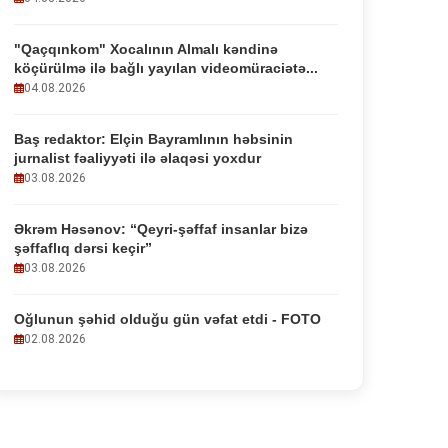
"Qaçqınkom" Xocalının Almalı kəndinə
köçürülmə ilə bağlı yayılan videomüraciətə...
04.08.2026
Baş redaktor: Elçin Bayramlının həbsinin
jurnalist fəaliyyəti ilə əlaqəsi yoxdur
03.08.2026
Əkrəm Həsənov: “Qeyri-şəffaf insanlar bizə
şəffaflıq dərsi keçir”
03.08.2026
Oğlunun şəhid olduğu gün vəfat etdi - FOTO
02.08.2026