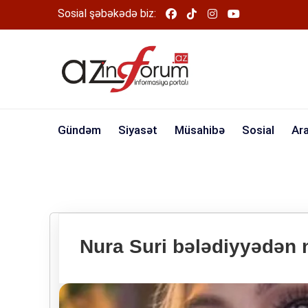
Sosial şəbəkədə biz:
Gündəm
Siyasət
Müsahibə
Sosial
Ar
Nura Suri bələdiyyədən n