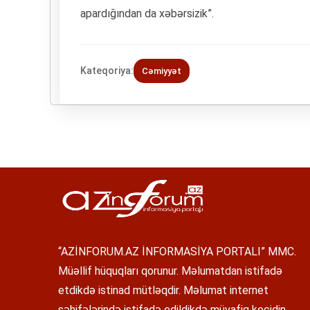
apardığından da xəbərsizik”.
Kateqoriya:
Cəmiyyət
“AZİNFORUM.AZ İNFORMASİYA PORTALI” MMC.
Müəllif hüquqları qorunur. Məlumatdan istifadə
etdikdə istinad mütləqdir. Məlumat internet
səhifələrində istifadə edildikdə müvafiq keçidin