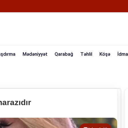
aşdırma
Mədəniyyət
Qarabağ
Təhlil
Köşə
İdma
arazıdır