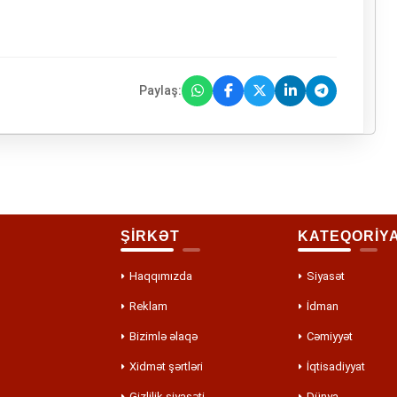
Paylaş:
ŞİRKƏT
KATEQORİY
Haqqımızda
Siyasət
Reklam
İdman
Bizimlə əlaqə
Cəmiyyət
Xidmət şərtləri
İqtisadiyyat
Gizlilik siyasəti
Dünya