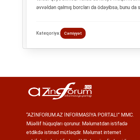
əvvəldən qalmış borcları da ödəyibsə, bunu da sü
Kateqoriya:
Cəmiyyət
“AZİNFORUM.AZ İNFORMASİYA PORTALI” MMC.
Müəllif hüquqları qorunur. Məlumatdan istifadə
etdikdə istinad mütləqdir. Məlumat internet