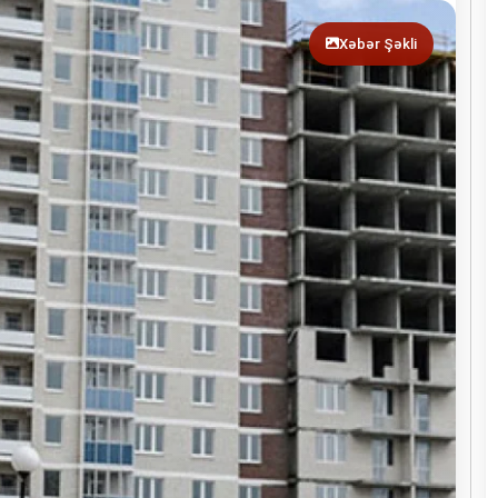
Xəbər Şəkli