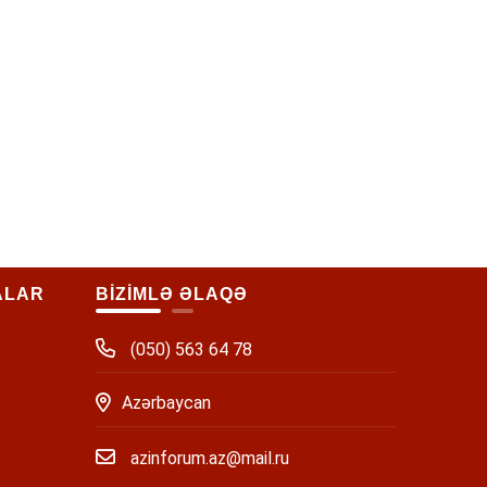
ALAR
BİZİMLƏ ƏLAQƏ
(050) 563 64 78
Azərbaycan
azinforum.az@mail.ru