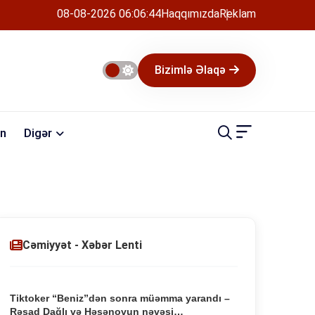
08-08-2026 06:06:45
Haqqımızda
Reklam
Bizimlə Əlaqə
n
Digər
Cəmiyyət - Xəbər Lenti
Tiktoker “Beniz”dən sonra müəmma yarandı –
Rəşad Dağlı və Həsənovun nəvəsi…