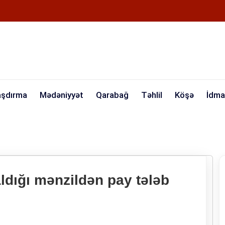
aşdırma
Mədəniyyət
Qarabağ
Təhlil
Köşə
İdma
ldığı mənzildən pay tələb