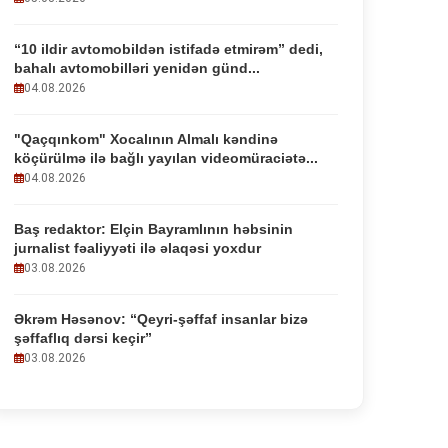
“10 ildir avtomobildən istifadə etmirəm” dedi,
bahalı avtomobilləri yenidən günd...
04.08.2026
"Qaçqınkom" Xocalının Almalı kəndinə
köçürülmə ilə bağlı yayılan videomüraciətə...
04.08.2026
Baş redaktor: Elçin Bayramlının həbsinin
jurnalist fəaliyyəti ilə əlaqəsi yoxdur
03.08.2026
Əkrəm Həsənov: “Qeyri-şəffaf insanlar bizə
şəffaflıq dərsi keçir”
03.08.2026