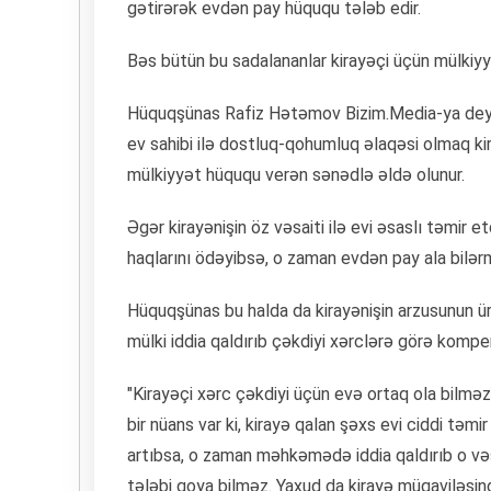
gətirərək evdən pay hüququ tələb edir.
Bəs bütün bu sadalananlar kirayəçi üçün mülkiy
Hüquqşünas Rafiz Hətəmov Bizim.Media-ya deyi
ev sahibi ilə dostluq-qohumluq əlaqəsi olmaq ki
mülkiyyət hüququ verən sənədlə əldə olunur.
Əgər kirayənişin öz vəsaiti ilə evi əsaslı təmir 
haqlarını ödəyibsə, o zaman evdən pay ala bilər
Hüquqşünas bu halda da kirayənişin arzusunun ür
mülki iddia qaldırıb çəkdiyi xərclərə görə kompe
"Kirayəçi xərc çəkdiyi üçün evə ortaq ola bilməz.
bir nüans var ki, kirayə qalan şəxs evi ciddi təm
artıbsa, o zaman məhkəmədə iddia qaldırıb o vəs
tələbi qoya bilməz. Yaxud da kirayə müqaviləsin