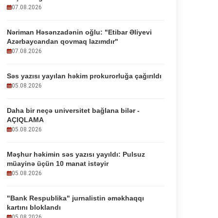
07.08.2026
Nəriman Həsənzadənin oğlu: "Etibar Əliyevi
Azərbaycandan qovmaq lazımdır"
07.08.2026
Səs yazısı yayılan həkim prokurorluğa çağırıldı
05.08.2026
Daha bir neçə universitet bağlana bilər -
AÇIQLAMA
05.08.2026
Məşhur həkimin səs yazısı yayıldı: Pulsuz
müayinə üçün 10 manat istəyir
05.08.2026
"Bank Respublika" jurnalistin əməkhaqqı
kartını bloklandı
05.08.2026