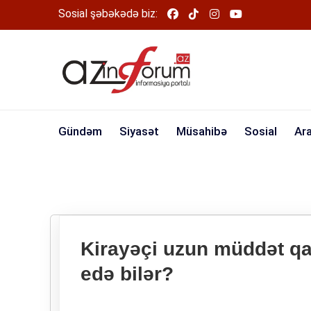
Sosial şəbəkədə biz:
Gündəm
Siyasət
Müsahibə
Sosial
Ar
Kirayəçi uzun müddət qa
edə bilər?