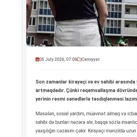
05 July 2026, 07:06
Cəmiyyət
Son zamanlar kirayəçi və ev sahibi arasında 
artmaqdadır. Çünki rəqəmsallaşma dövründə
yerinin rəsmi sənədlərlə təsdiqlənməsi lazım 
Məsələn, sosial yardım, müavinət almaq və icbari
sahibi də bunları nəzərə alır, başqa sözlə insanlıq
yaxşılığın cəzasını çəkir. Kirayəçi mənzildə u