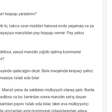
yət hüququ yaradırmı?
b ki, təkcə uzun müddət hansısa evdə yaşamaq və ya
rayəçiyə mənzildən pay hüququ vermir. Pay yalnız
etdiribsə, yaxud mənzilin yığılıb qalmış kommunal
mi?
əyində qalacağını deyir. Belə məqamda kirayəçi yalnız
nsasiya tələb edə bilər:
 Mənzil yenə də sahibinin mülkiyyəti olaraq qalır. Burda
ir edibsə və bu təmirdən sonra mənzilin satış dəyəri
aitdən payını tələb edə bilər, lakin evə mülkiyyətçi
də göstərilən aylıq kommunal ödənişlərindən əlavə,