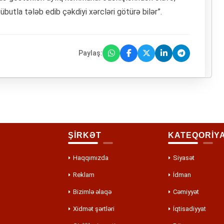
butla tələb edib çəkdiyi xərcləri götürə bilər”.
Paylaş:
ŞİRKƏT
KATEQORİY
Haqqımızda
Siyasət
Reklam
İdman
Bizimlə əlaqə
Cəmiyyət
Xidmət şərtləri
İqtisadiyyat