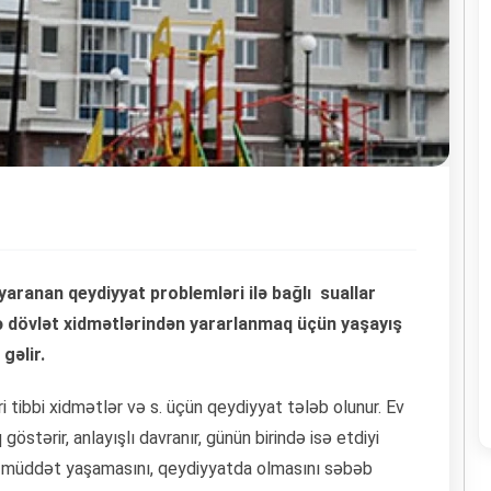
yaranan qeydiyyat problemləri ilə bağlı suallar
 dövlət xidmətlərindən yararlanmaq üçün yaşayış
gəlir.
 tibbi xidmətlər və s. üçün qeydiyyat tələb olunur. Ev
 göstərir, anlayışlı davranır, günün birində isə etdiyi
zun müddət yaşamasını, qeydiyyatda olmasını səbəb