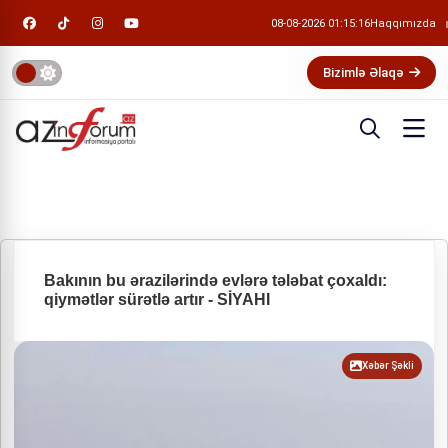
08-08-2026 01:15:17
Haqqımızda
Bizimlə Əlaqə
Bakının bu ərazilərində evlərə tələbat çoxaldı:
qiymətlər sürətlə artır - SİYAHI
Xəbər Şəkli