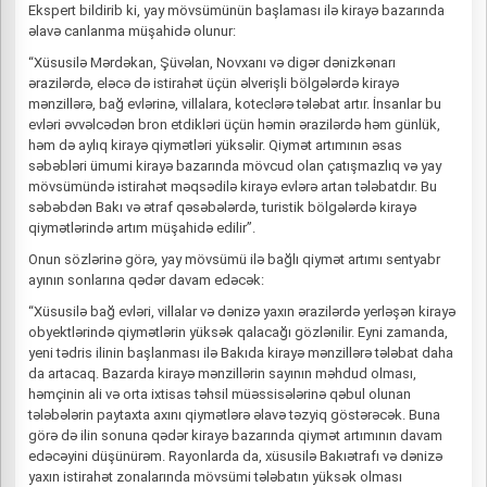
Ekspert bildirib ki, yay mövsümünün başlaması ilə kirayə bazarında
əlavə canlanma müşahidə olunur:
“Xüsusilə Mərdəkan, Şüvəlan, Novxanı və digər dənizkənarı
ərazilərdə, eləcə də istirahət üçün əlverişli bölgələrdə kirayə
mənzillərə, bağ evlərinə, villalara, koteclərə tələbat artır. İnsanlar bu
evləri əvvəlcədən bron etdikləri üçün həmin ərazilərdə həm günlük,
həm də aylıq kirayə qiymətləri yüksəlir. Qiymət artımının əsas
səbəbləri ümumi kirayə bazarında mövcud olan çatışmazlıq və yay
mövsümündə istirahət məqsədilə kirayə evlərə artan tələbatdır. Bu
səbəbdən Bakı və ətraf qəsəbələrdə, turistik bölgələrdə kirayə
qiymətlərində artım müşahidə edilir”.
Onun sözlərinə görə, yay mövsümü ilə bağlı qiymət artımı sentyabr
ayının sonlarına qədər davam edəcək:
“Xüsusilə bağ evləri, villalar və dənizə yaxın ərazilərdə yerləşən kirayə
obyektlərində qiymətlərin yüksək qalacağı gözlənilir. Eyni zamanda,
yeni tədris ilinin başlanması ilə Bakıda kirayə mənzillərə tələbat daha
da artacaq. Bazarda kirayə mənzillərin sayının məhdud olması,
həmçinin ali və orta ixtisas təhsil müəssisələrinə qəbul olunan
tələbələrin paytaxta axını qiymətlərə əlavə təzyiq göstərəcək. Buna
görə də ilin sonuna qədər kirayə bazarında qiymət artımının davam
edəcəyini düşünürəm. Rayonlarda da, xüsusilə Bakıətrafı və dənizə
yaxın istirahət zonalarında mövsümi tələbatın yüksək olması