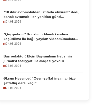
“10 ildir avtomobildən istifadə etmirəm” dedi,
bahalı avtomobilləri yenidən günd...
04.08.2026
"Qaçqınkom" Xocalının Almalı kəndinə
köçürülmə ilə bağlı yayılan videomüraciətə...
04.08.2026
Baş redaktor: Elçin Bayramlının həbsinin
jurnalist fəaliyyəti ilə əlaqəsi yoxdur
03.08.2026
Əkrəm Həsənov: “Qeyri-şəffaf insanlar bizə
şəffaflıq dərsi keçir”
03.08.2026