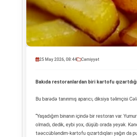
25 May 2026, 08:44
Cəmiyyət
Bakıda restoranlardan biri kartofu qızartdığ
Bu barədə tanınmış aparıcı, diksiya təlimçisi Cəl
“Yaşadığım binanın içində bir restoran var. Yumu
olmadı, dedik, eybi yox, düşüb orada yeyək. Kən
təəccübləndim-kartofu qızartdıqları yağın da pul