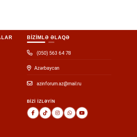
ALAR
BİZİMLƏ ƏLAQƏ
(050) 563 64 78
Azərbaycan
azinforum.az@mail.ru
BİZİ İZLƏYİN