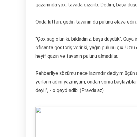
qazanında yox, tavada qızarıb. Dedim, başa düşürə
Onda lütfən, gedin tavanın da pulunu əlavə edin
"Çox sağ olun ki, bildirdiniz, başa düşdük". Guya 
ofisanta göstəriş verir ki, yağın pulunu çıx. Ü
heyif qazın və tavanın pulunu almadılar.
Rəhbərliyə sözümü necə lazımdır dediyim üçün
yerlərin adını yazmışam, ondan sonra başlayıbla
deyil”, - o qeyd edib. (Pravda.az)