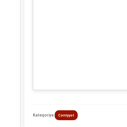
Kateqoriya:
Cəmiyyət