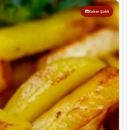
Xəbər Şəkli