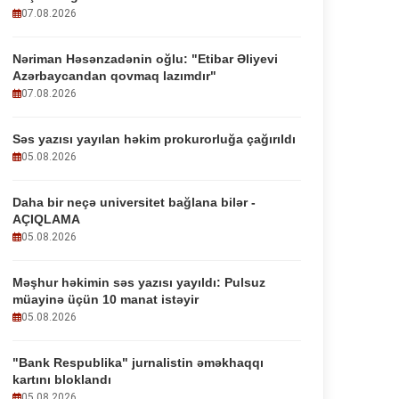
07.08.2026
Nəriman Həsənzadənin oğlu: "Etibar Əliyevi
Azərbaycandan qovmaq lazımdır"
07.08.2026
Səs yazısı yayılan həkim prokurorluğa çağırıldı
05.08.2026
Daha bir neçə universitet bağlana bilər -
AÇIQLAMA
05.08.2026
Məşhur həkimin səs yazısı yayıldı: Pulsuz
müayinə üçün 10 manat istəyir
05.08.2026
"Bank Respublika" jurnalistin əməkhaqqı
kartını bloklandı
05.08.2026