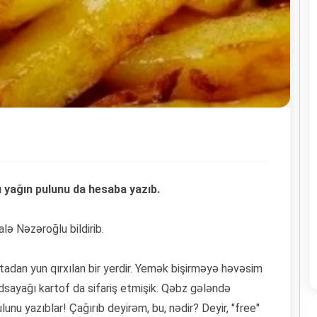
ı yağın pulunu da hesaba yazıb.
alə Nəzəroğlu bildirib.
rtadan yun qırxılan bir yerdir. Yemək bişirməyə həvəsim
dsayağı kartof da sifariş etmişik. Qəbz gələndə
unu yazıblar! Çağırıb deyirəm, bu, nədir? Deyir, "free"