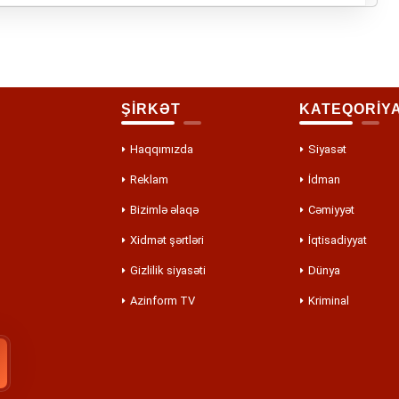
ŞİRKƏT
KATEQORİY
Haqqımızda
Siyasət
Reklam
İdman
Bizimlə əlaqə
Cəmiyyət
Xidmət şərtləri
İqtisadiyyat
Gizlilik siyasəti
Dünya
Azinform TV
Kriminal