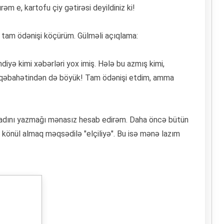
m e, kartofu çiy gətirəsi deyildiniz ki!
, tam ödənişi köçürüm. Gülməli açıqlama:
indiyə kimi xəbərləri yox imiş. Hələ bu azmış kimi,
zrü qəbahətindən də böyük! Tam ödənişi etdim, amma
 adını yazmağı mənasız hesab edirəm. Daha öncə bütün
r könül almaq məqsədilə "elçiliyə". Bu isə mənə lazım