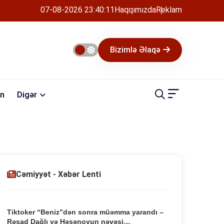
07-08-2026 23:40:12
Haqqımızda
Reklam
Bizimlə Əlaqə
n
Digər
Cəmiyyət - Xəbər Lenti
Tiktoker “Beniz”dən sonra müəmma yarandı –
Rəşad Dağlı və Həsənovun nəvəsi…