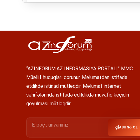
“AZİNFORUM.AZ İNFORMASİYA PORTALI” MMC.
Müəllif hüquqları qorunur. Məlumatdan istifadə
etdikdə istinad mütləqdir. Məlumat internet
səhifələrində istifadə edildikdə müvafiq keçidin
qoyulması mütləqdir.
ABUNƏ OL