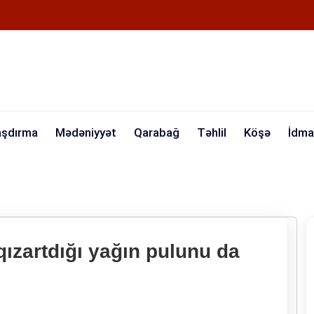
aşdırma
Mədəniyyət
Qarabağ
Təhlil
Köşə
İdma
qızartdığı yağın pulunu da