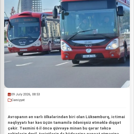
09 July 2026, 08:53
Cəmiyyət
Avropanın ən varlı ölkələrindən biri olan Lüksemburq, ictimai
nəqliyyatı hər kəs üçün tamamilə ödənişsiz etməklə diqqət
çəkir. Təxmini 6 il öncə qüvvəyə minən bu qərar təkcə
sakinlərin deyil, turistlərin də büdcəsinə qənaət etməsinə