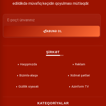
edildikdə müvafiq keçidin qoyulması mütləqdir.
ABUNƏ OL
ŞİRKƏT
Haqqımızda
Reklam
Bizimlə əlaqə
Xidmət şərtləri
Gizlilik siyasəti
Azinform TV
KATEQORİYALAR