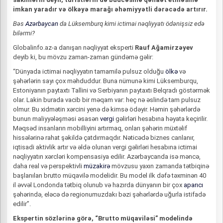
imkan yaradır və ölkəyə marağı əhəmiyyətli dərəcədə artırır.
Bəs
Azərbaycan
da Lüksemburq kimi ictimai nəqliyyatı ödənişsiz edə
bilərmi?
Globalinfo.az-a danışan nəqliyyat eksperti
Rauf Ağamirzəyev
deyib ki, bu mövzu zaman-zaman gündəmə gəlir:
“Dünyada ictimai nəqliyyatın tamamilə pulsuz olduğu
ölkə
və
şəhərlərin sayı çox məhduddur. Buna nümunə kimi Lüksemburqu,
Estoniyanın paytaxtı Tallini və Serbiyanın paytaxtı Belqradı göstərmək
olar. Lakin burada vacib bir məqam var: heç nə əslində tam pulsuz
olmur. Bu xidmətin xərcini yenə də kimsə ödəyir. Həmin şəhərlərdə
bunun maliyyələşməsi əsasən
vergi
gəlirləri hesabına həyata keçirilir.
Məqsəd insanların mobilliyini artırmaq, onları şəhərin müxtəlif
hissələrinə rahat şəkildə çatdırmaqdır. Nəticədə biznes canlanır,
iqtisadi aktivlik artır və əldə olunan vergi gəlirləri hesabına ictimai
nəqliyyatın xərcləri kompensasiya edilir. Azərbaycanda isə məncə,
daha real və perspektivli
müzakirə
mövzusu yaxın zamanda tətbiqinə
başlanılan brutto müqavilə modelidir. Bu model ilk dəfə təxminən 40
il əvvəl Londonda tətbiq olunub və hazırda dünyanın bir çox
aparıcı
şəhərində, eləcə də regionumuzdakı bəzi şəhərlərdə uğurla istifadə
edilir”.
Ekspertin sözlərinə görə, “Brutto müqaviləsi” modelində