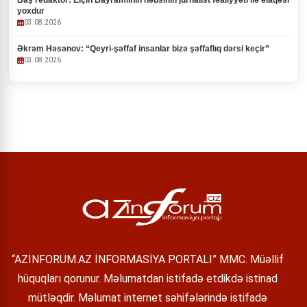
Baş redaktor: Elçin Bayramlının həbsinin jurnalist fəaliyyəti ilə əlaqəsi
yoxdur
03.08.2026
Əkrəm Həsənov: “Qeyri-şəffaf insanlar bizə şəffaflıq dərsi keçir”
03.08.2026
“AZİNFORUM.AZ İNFORMASİYA PORTALI” MMC. Müəllif
hüquqları qorunur. Məlumatdan istifadə etdikdə istinad
mütləqdir. Məlumat internet səhifələrində istifadə