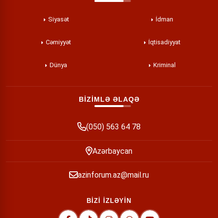
Siyasət
İdman
Cəmiyyət
İqtisadiyyat
Dünya
Kriminal
BİZİMLƏ ƏLAQƏ
(050) 563 64 78
Azərbaycan
azinforum.az@mail.ru
BİZİ İZLƏYİN