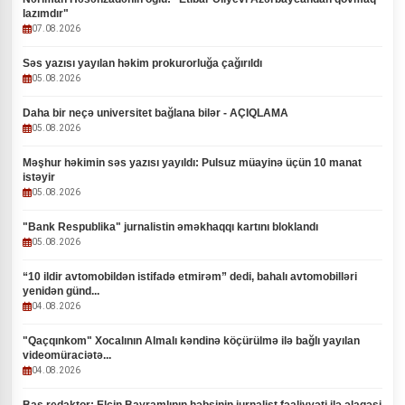
lazımdır"
07.08.2026
Səs yazısı yayılan həkim prokurorluğa çağırıldı
05.08.2026
Daha bir neçə universitet bağlana bilər - AÇIQLAMA
05.08.2026
Məşhur həkimin səs yazısı yayıldı: Pulsuz müayinə üçün 10 manat
istəyir
05.08.2026
"Bank Respublika" jurnalistin əməkhaqqı kartını bloklandı
05.08.2026
“10 ildir avtomobildən istifadə etmirəm” dedi, bahalı avtomobilləri
yenidən günd...
04.08.2026
"Qaçqınkom" Xocalının Almalı kəndinə köçürülmə ilə bağlı yayılan
videomüraciətə...
04.08.2026