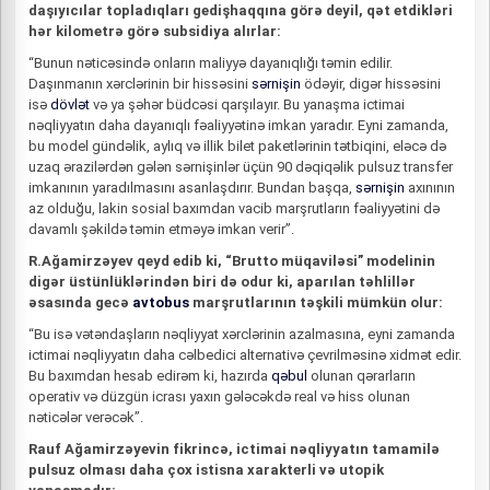
daşıyıcılar topladıqları gedişhaqqına görə deyil, qət etdikləri
hər kilometrə görə subsidiya alırlar:
“Bunun nəticəsində onların maliyyə dayanıqlığı təmin edilir.
Daşınmanın xərclərinin bir hissəsini
sərnişin
ödəyir, digər hissəsini
isə
dövlət
və ya şəhər büdcəsi qarşılayır. Bu yanaşma ictimai
nəqliyyatın daha dayanıqlı fəaliyyətinə imkan yaradır. Eyni zamanda,
bu model gündəlik, aylıq və illik bilet paketlərinin tətbiqini, eləcə də
uzaq ərazilərdən gələn sərnişinlər üçün 90 dəqiqəlik pulsuz transfer
imkanının yaradılmasını asanlaşdırır. Bundan başqa,
sərnişin
axınının
az olduğu, lakin sosial baxımdan vacib marşrutların fəaliyyətini də
davamlı şəkildə təmin etməyə imkan verir”.
R.Ağamirzəyev qeyd edib ki, “Brutto müqaviləsi” modelinin
digər üstünlüklərindən biri də odur ki, aparılan təhlillər
əsasında gecə
avtobus
marşrutlarının təşkili mümkün olur:
“Bu isə vətəndaşların nəqliyyat xərclərinin azalmasına, eyni zamanda
ictimai nəqliyyatın daha cəlbedici alternativə çevrilməsinə xidmət edir.
Bu baxımdan hesab edirəm ki, hazırda
qəbul
olunan qərarların
operativ və düzgün icrası yaxın gələcəkdə real və hiss olunan
nəticələr verəcək”.
Rauf Ağamirzəyevin fikrincə, ictimai nəqliyyatın tamamilə
pulsuz olması daha çox istisna xarakterli və utopik