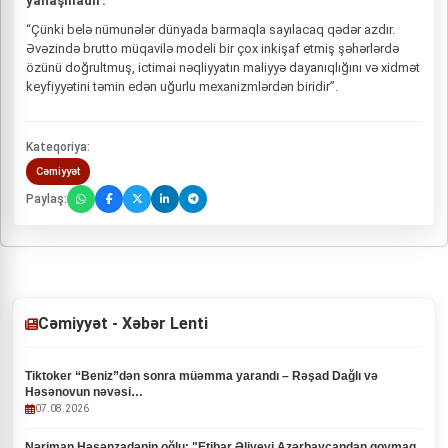
yanaşmadır:
“Çünki belə nümunələr dünyada barmaqla sayılacaq qədər azdır.
Əvəzində brutto müqavilə modeli bir çox inkişaf etmiş şəhərlərdə
özünü doğrultmuş, ictimai nəqliyyatın maliyyə dayanıqlığını və xidmət
keyfiyyətini təmin edən uğurlu mexanizmlərdən biridir”.
Kateqoriya:
Cəmiyyət
Paylaş:
Cəmiyyət - Xəbər Lenti
Tiktoker “Beniz”dən sonra müəmma yarandı – Rəşad Dağlı və
Həsənovun nəvəsi…
07.08.2026
Nəriman Həsənzadənin oğlu: "Etibar Əliyevi Azərbaycandan qovmaq