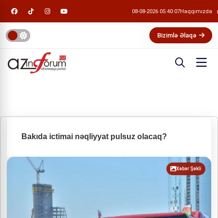
08-08-2026 05:40:08
Haqqımızda
Bizimlə Əlaqə
Bakıda ictimai nəqliyyat pulsuz olacaq?
Xəbər Şəkli