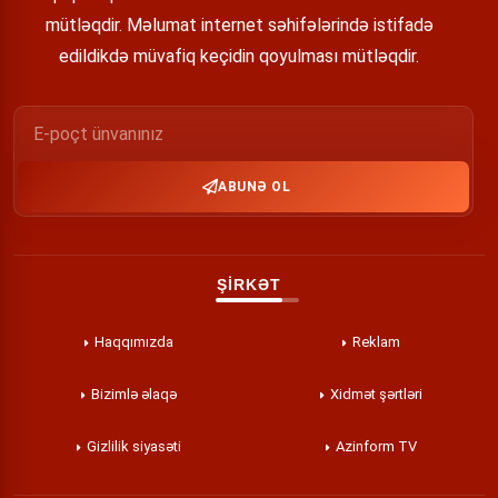
mütləqdir. Məlumat internet səhifələrində istifadə
edildikdə müvafiq keçidin qoyulması mütləqdir.
ABUNƏ OL
ŞİRKƏT
Haqqımızda
Reklam
Bizimlə əlaqə
Xidmət şərtləri
Gizlilik siyasəti
Azinform TV