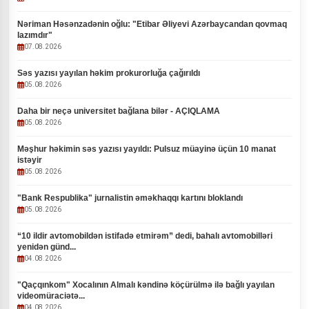
Nəriman Həsənzadənin oğlu: "Etibar Əliyevi Azərbaycandan qovmaq
lazımdır"
07.08.2026
Səs yazısı yayılan həkim prokurorluğa çağırıldı
05.08.2026
Daha bir neçə universitet bağlana bilər - AÇIQLAMA
05.08.2026
Məşhur həkimin səs yazısı yayıldı: Pulsuz müayinə üçün 10 manat
istəyir
05.08.2026
"Bank Respublika" jurnalistin əməkhaqqı kartını bloklandı
05.08.2026
“10 ildir avtomobildən istifadə etmirəm” dedi, bahalı avtomobilləri
yenidən günd...
04.08.2026
"Qaçqınkom" Xocalının Almalı kəndinə köçürülmə ilə bağlı yayılan
videomüraciətə...
04.08.2026