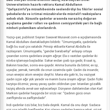
Universitetinin hazırkı rektoru Kamal Abdullanın
“Qafqazinfo”ya müsahibəsində səsləndirdiyi bu fikirlər sosial
şəbəkələrdə və ictimai müzakirələrdə müxtəlif reaksiyalara
səbəb olub. Xüsusilə qadınlar arasında narazılıq doğuran
açıqlama gender rolları və qadının cəmiyyətdəki yeri ilə bağlı
növbəti polemikanı alovlandırıb.
Yazıçı-şair, publisist Seyran Səxavət Musavat.com-a açıqlamasında
Kamal Abdullanı dəstəklədiyini bildirib: “Ümumiyyətlə, qadınlarla
bağlı bu sual çox xatalıdır. Prinsip etibarilə Kamal Abdulla ilə
razılaşıram. Ümumiyyətlə, “gender bərabərliyi” anlayışı ortaya
çıxandan sonra qadınlara ürəyim ağrıyır. Elə o vaxtdan qadınlar iki
növbə işləməyə başladılar. Səhər evdən çıxıb işə gedir, 8 saat iş,
Bakının tıxacları, sonra evə qayıdır. Amma bununla da bitmir, ev işi,
uşaqlar, yemək, təmizlik də onun üzərində qalır. Qadın da insandır,
onun enerjisi atom enerjisi deyil ki. Mənə elə gəlir ki, bu vəziyyət
qadın üçün ağır yük yaradır və mənim buna ürəyim ağrıyır. Qadın fiziki
təzyiqə dözmür, yavaş-yavaş qadın cildindən çıxır. İstənilən gözəllik
təzyiq altında əvvəl-axır eybəcərləşir. Dünyanın dahilərindən olan Karl
Marksın qadınlar haqqında bir sözü var: “Qadının gücü onun
zərifliyində və zəifliyindədir”.
İndi qadınlar özü bilər, biz belə deyirik. Kamal da onu deyir. Sadəcə
sizi çox işlədib hərifləyirlər. Kişi olaraq qadınları həmişə rahat, gözəl,