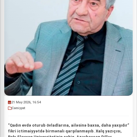
21 May 2026, 16:54
Cəmiyyət
“Qadın evdə oturub övladlarına, ailəsinə baxsa, daha yaxşıdır”
fikri ictimaiyyətdə birmənalı qarşılanmayıb. Xalq yazıçısı,
Bakı Slavyan Universitetinin sabiq, Azərbaycan Dillər