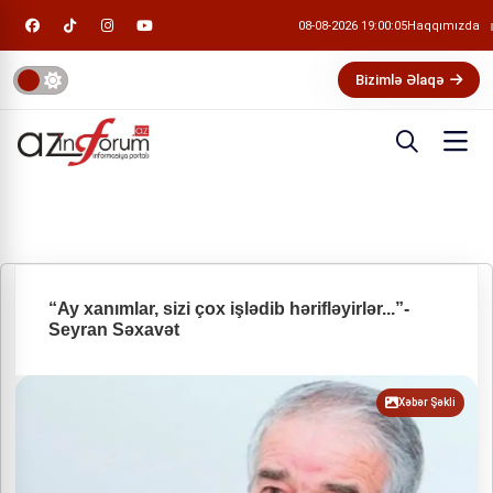
08-08-2026 19:00:06
Haqqımızda
Bizimlə Əlaqə
“Ay xanımlar, sizi çox işlədib hərifləyirlər...”-
Seyran Səxavət
Xəbər Şəkli