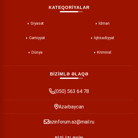
KATEQORİYALAR
Siyasət
İdman
Cəmiyyət
İqtisadiyyat
Dünya
Kriminal
BİZİMLƏ ƏLAQƏ
(050) 563 64 78
Azərbaycan
azinforum.az@mail.ru