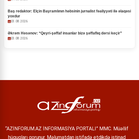
Baş redaktor: Elçin Bayramlının həbsinin jurnalist fəaliyyəti ilə əlaqəsi
yoxdur
03.08.2026
Əkrəm Həsənov: “Qeyri-şəffaf insanlar bizə şəffaflıq dərsi keçir”
03.08.2026
“AZİNFORUM.AZ İNFORMASİYA PORTALI” MMC. Müəllif
hüquqları qorunur. Məlumatdan istifadə etdikdə istinad