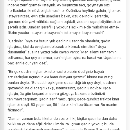
incə və zərif görmək istəyirik. Ay başımızın tacı, qoymayın sizi
hərfləsinlər, iki növbə işlətməsinlər. Özünüzə heyfiniz gəlsin, işləmək
istəyirsinizsə, evinizdə uşaqlara baxın, özü də indiki şəraitdə,
qorxunc dünyəvi mühitdə sağlam əqidəli, vicdanlı uşaq böyütmək ən
şərəfli işdir. Bundan şərəfli iş yoxdur. Heç kimlə də mübahisə etmək
fikrim yoxdur. İstəyənlər bəyənsin, istəməyən bəyənməsin”.
“Qadınlar, “niyə axı bütün yük qadının üzərində olmalıdır, qadın
işləyirsə, kişi də ev işlərində bərabər kömək etməlidir” deyə
düşünürlər” sualına yazıçı belə cavab verib: “Mən ailəmi tam təmin
edirəmsə, hər şey alıramsa, sənin işləməyinə nə hacət var. Uşaqlarına
bax, ərinlə dünyanı gəz”.
“Bir çox qadının işləmək istəməsi elə sizin dediyiniz həyatı
arzuladıqları üçündür. Axı hamı dünyanı gəzmir” fikrinə isə yazıçı
bunları deyib: “Bu saat heç kişinin qazandığı bir şey deyil, qadının
qazandığı nə olacaq?! Yaxşı, istəmirsiniz, gedin 3 növbəli işdə
işləyin, üç gün keçəndən sonra güzgüyə baxanda özünüzü
tanımayacaqsınız. Qadın zərif məxluqdur, gecə-gündüz traktor kimi
işləməli deyil. 80 yaşım var, 56 il də ər kimi təcrübəm var. Bu mənim
fikrimdir”.
“Zaman-zaman belə fikirlər də səslənir ki, kişilər qadınlardan daha
bilikli və ya daha ağıllıdırlar. Elmdə irəli çıxan qadın yoxdur, bu da
cəmiyyətdə birmənalı qarşılanmır”, sualına da Seyran Səxavət cavab