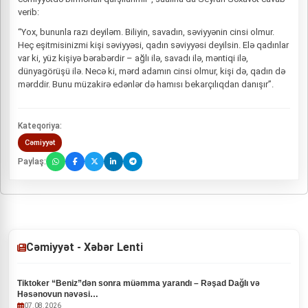
verib:
“Yox, bununla razı deyiləm. Biliyin, savadın, səviyyənin cinsi olmur.
Heç eşitmisinizmi kişi səviyyəsi, qadın səviyyəsi deyilsin. Elə qadınlar
var ki, yüz kişiyə bərabərdir – ağlı ilə, savadı ilə, məntiqi ilə,
dünyagörüşü ilə. Necə ki, mərd adamın cinsi olmur, kişi də, qadın də
mərddir. Bunu müzakirə edənlər də hamısı bekarçılıqdan danışır”.
Kateqoriya:
Cəmiyyət
Paylaş:
Cəmiyyət - Xəbər Lenti
Tiktoker “Beniz”dən sonra müəmma yarandı – Rəşad Dağlı və
Həsənovun nəvəsi…
07.08.2026