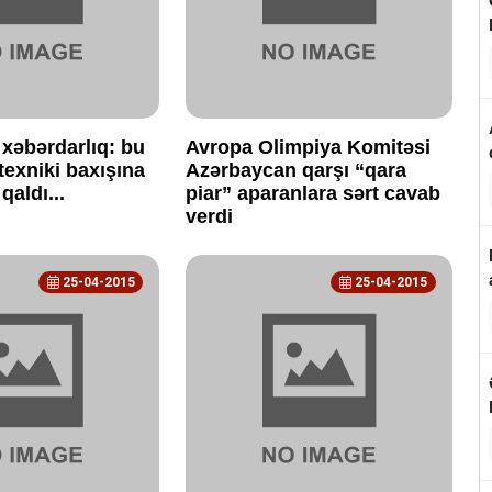
xəbərdarlıq: bu
Avropa Olimpiya Komitəsi
texniki baxışına
Azərbaycan qarşı “qara
qaldı...
piar” aparanlara sərt cavab
verdi
25-04-2015
25-04-2015