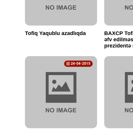
Tofiq Yaqublu azadlıqda
BAXCP Tof
əfv edilməsi
prezidentə 
24-04-2015