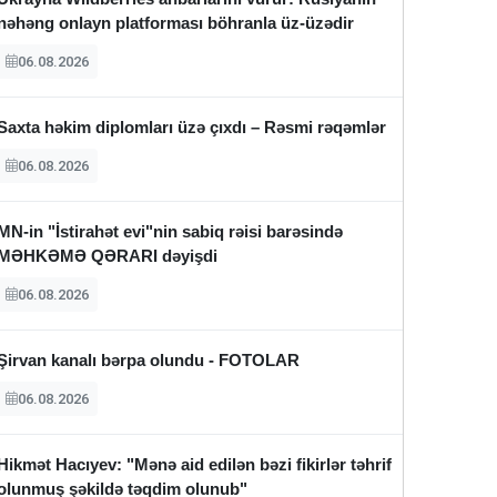
nəhəng onlayn platforması böhranla üz-üzədir
06.08.2026
Saxta həkim diplomları üzə çıxdı – Rəsmi rəqəmlər
06.08.2026
MN-in "İstirahət evi"nin sabiq rəisi barəsində
MƏHKƏMƏ QƏRARI dəyişdi
06.08.2026
Şirvan kanalı bərpa olundu - FOTOLAR
06.08.2026
Hikmət Hacıyev: "Mənə aid edilən bəzi fikirlər təhrif
olunmuş şəkildə təqdim olunub"