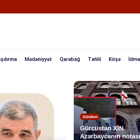
aşdırma
Mədəniyyət
Qarabağ
Təhlil
Köşə
İdma
Gündəm
Gürcüstan XİN
Azərbaycanın notas