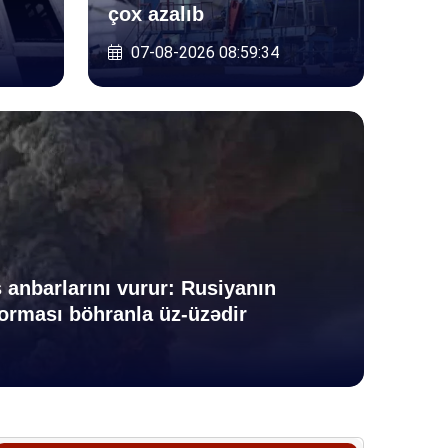
çox azalıb
07-08-2026 08:59:34
Sosia
 sosial şəbəkə
Mə
 üçün cərimələr
və
 anbarlarını vurur: Rusiyanın
b
ne
orması böhranla üz-üzədir
05