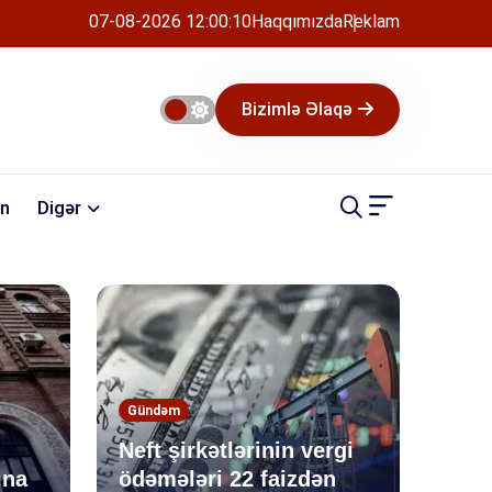
07-08-2026 12:00:11
Haqqımızda
Reklam
Bizimlə Əlaqə
n
Digər
Gündəm
Neft şirkətlərinin vergi
ına
ödəmələri 22 faizdən