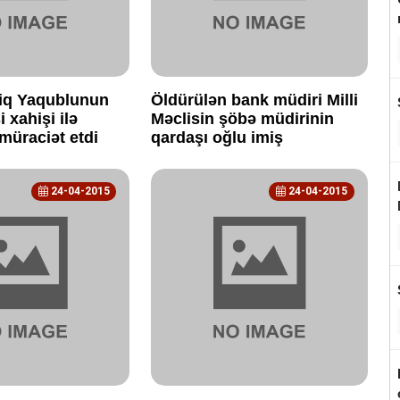
iq Yaqublunun
Öldürülən bank müdiri Milli
 xahişi ilə
Məclisin şöbə müdirinin
müraciət etdi
qardaşı oğlu imiş
24-04-2015
24-04-2015