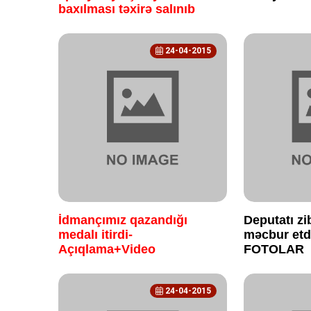
baxılması təxirə salınıb
24-04-2015
İdmançımız qazandığı
Deputatı zi
medalı itirdi-
məcbur etdi
Açıqlama+Video
FOTOLAR
24-04-2015