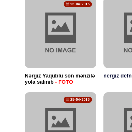
25-04-2015
Nərgiz Yaqublu son mənzilə
nergiz defn
yola salınıb
- FOTO
25-04-2015