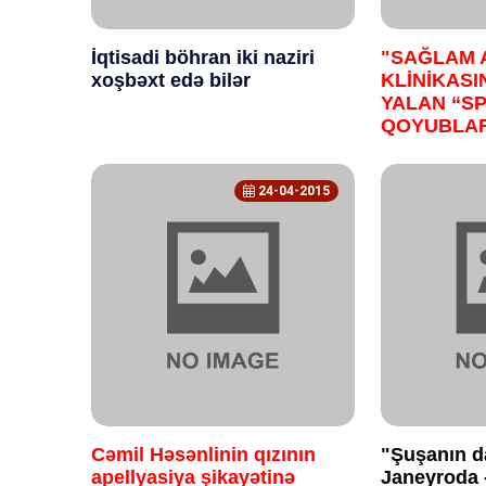
İqtisadi böhran iki naziri
"SAĞLAM 
xoşbəxt edə bilər
KLİNİKAS
YALAN “SP
QOYUBLA
24-04-2015
Cəmil Həsənlinin qızının
"Şuşanın da
apellyasiya şikayətinə
Janeyroda 