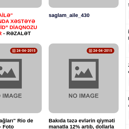
AİLƏ"
saglam_aile_430
INDA XƏSTƏYƏ
İD” DİAQNOZU
R
- RƏZALƏT
24-04-2015
24-04-2015
ğları" Rio de
Bakıda təzə evlərin qiyməti
- Foto
manatla 12% artıb, dollarla