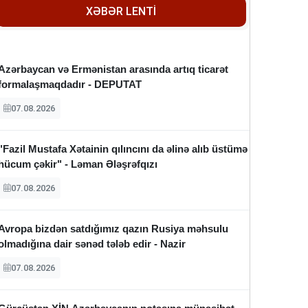
XƏBƏR LENTİ
Azərbaycan və Ermənistan arasında artıq ticarət
formalaşmaqdadır - DEPUTAT
07.08.2026
"Fazil Mustafa Xətainin qılıncını da əlinə alıb üstümə
hücum çəkir" - Ləman Ələşrəfqızı
07.08.2026
Avropa bizdən satdığımız qazın Rusiya məhsulu
olmadığına dair sənəd tələb edir - Nazir
07.08.2026