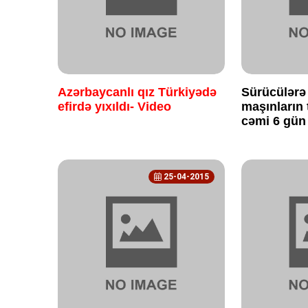
Azərbaycanlı qız Türkiyədə
Sürücülərə 
efirdə yıxıldı- Video
maşınların 
cəmi 6 gün 
25-04-2015