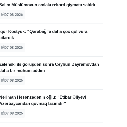
Səlim Müslümovun əmlakı rekord qiymətə satıldı
07.08.2026
İqor Kostyuk: “Qarabağ”a daha çox qol vura
bilərdik
07.08.2026
Zelenski ilə görüşdən sonra Ceyhun Bayramovdan
daha bir mühüm addım
07.08.2026
Nəriman Həsənzadənin oğlu: "Etibar Əliyevi
Azərbaycandan qovmaq lazımdır"
07.08.2026