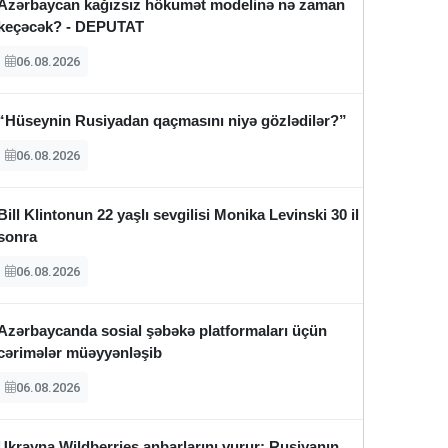
Azərbaycan kağızsız hökumət modelinə nə zaman
keçəcək? - DEPUTAT
06.08.2026
“Hüseynin Rusiyadan qaçmasını niyə gözlədilər?”
06.08.2026
Bill Klintonun 22 yaşlı sevgilisi Monika Levinski 30 il
sonra
06.08.2026
Azərbaycanda sosial şəbəkə platformaları üçün
cərimələr müəyyənləşib
06.08.2026
Ukrayna Wildberries anbarlarını vurur: Rusiyanın