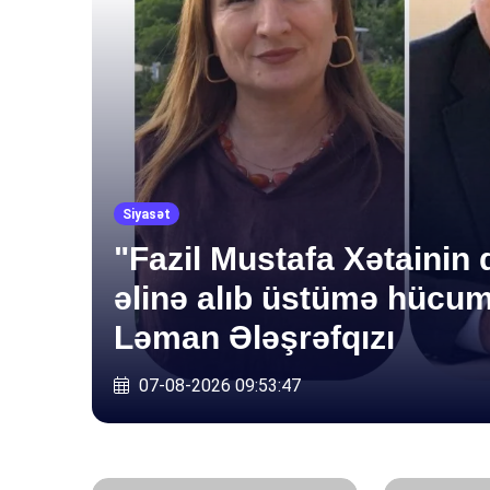
Siyasət
"Fazil Mustafa Xətainin q
İqtisadiyyat
əlinə alıb üstümə hücum
Əhali dollardan uzaqlaşı
Ləman Ələşrəfqızı
isə dollar satışı kəskin
07-08-2026 09:53:47
07-08-2026 08:52:41