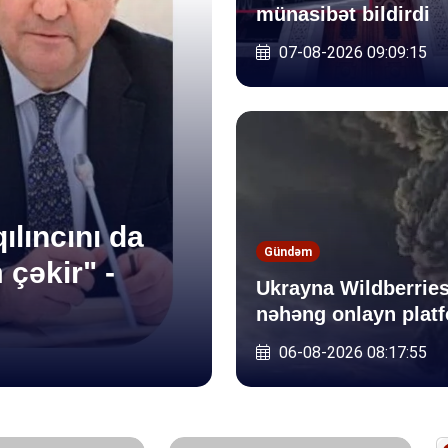
münasibət bildirdi
07-08-2026 09:09:15
Sosial
ılıncını da
Azərbaycanda
Gündəm
 çəkir" -
r: bankların
platformaları
Ukrayna Wildberries
 aşağı düşüb
müəyyənləşi
nəhəng onlayn platf
06-08-2026 08:17:55
06-08-2026 08:23:43