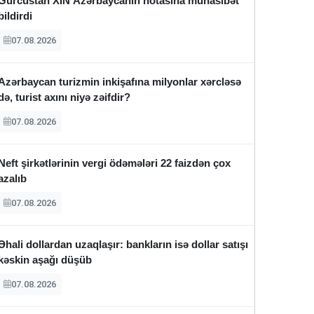
Gürcüstan XİN Azərbaycanın notasına münasibət
bildirdi
07.08.2026
Azərbaycan turizmin inkişafına milyonlar xərcləsə
də, turist axını niyə zəifdir?
07.08.2026
Neft şirkətlərinin vergi ödəmələri 22 faizdən çox
azalıb
07.08.2026
Əhali dollardan uzaqlaşır: bankların isə dollar satışı
kəskin aşağı düşüb
07.08.2026