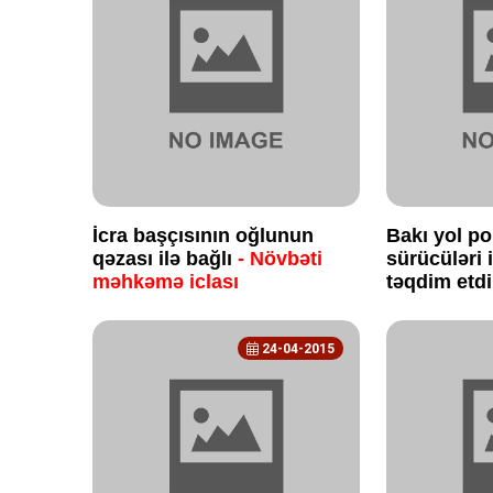
İcra başçısının oğlunun
Bakı yol po
qəzası ilə bağlı
- Növbəti
sürücüləri 
məhkəmə iclası
təqdim etd
24-04-2015