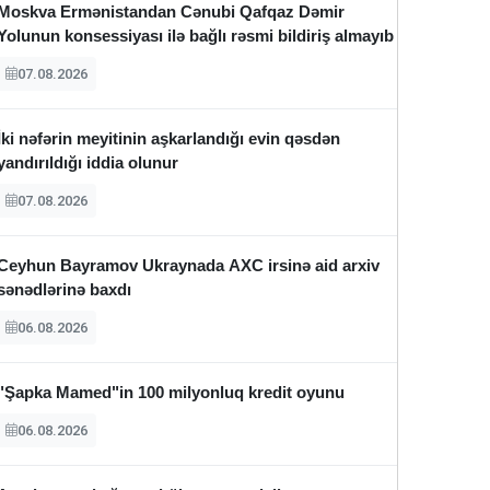
Moskva Ermənistandan Cənubi Qafqaz Dəmir
Yolunun konsessiyası ilə bağlı rəsmi bildiriş almayıb
07.08.2026
İki nəfərin meyitinin aşkarlandığı evin qəsdən
yandırıldığı iddia olunur
07.08.2026
Ceyhun Bayramov Ukraynada AXC irsinə aid arxiv
sənədlərinə baxdı
06.08.2026
"Şapka Mamed"in 100 milyonluq kredit oyunu
06.08.2026