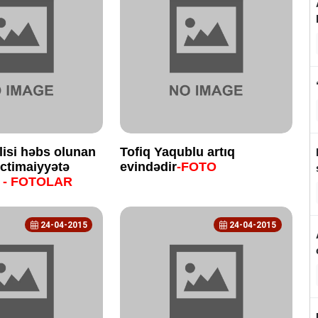
lisi həbs olunan
Tofiq Yaqublu artıq
ictimaiyyətə
evindədir
-FOTO
i
- FOTOLAR
24-04-2015
24-04-2015