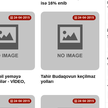
isə 16% enib
24-04-2015
24-04-2015
bil yeməyə
Tahir Budaqovun keçilməz
lər - VİDEO,
yolları
24-04-2015
24-04-2015