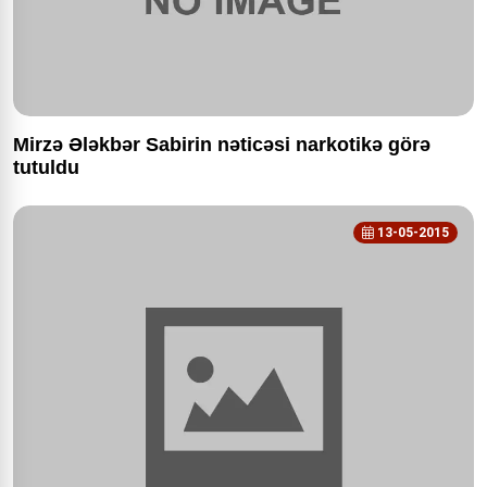
Mirzə Ələkbər Sabirin nəticəsi narkotikə görə
tutuldu
13-05-2015