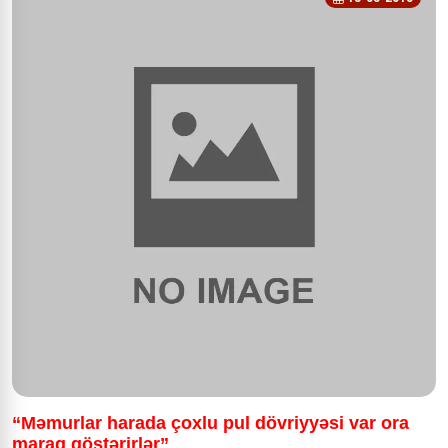
“Məmurlar harada çoxlu pul dövriyyəsi var ora
maraq göstərirlər”