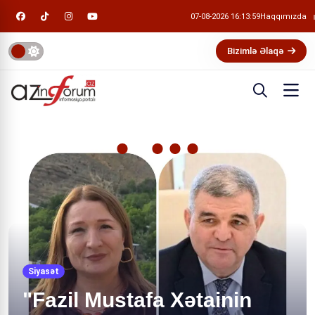
07-08-2026 16:14:00
Haqqımızda
Bizimlə Əlaqə
Siyasət
"Fazil Mustafa Xətainin