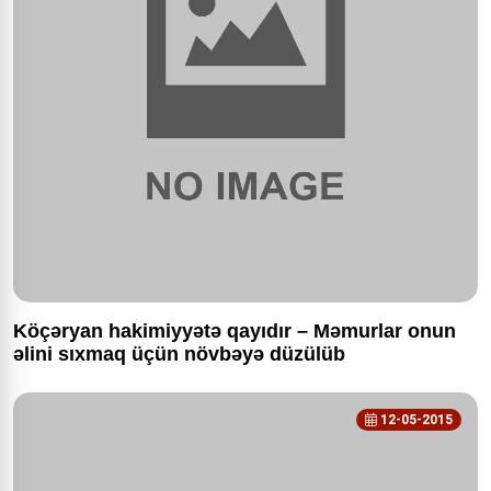
Köçəryan hakimiyyətə qayıdır – Məmurlar onun
əlini sıxmaq üçün növbəyə düzülüb
12-05-2015