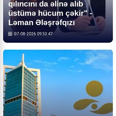
qılıncını da əlinə alıb
üstümə hücum çəkir" -
Ləman Ələşrəfqızı
07-08-2026 09:53:47