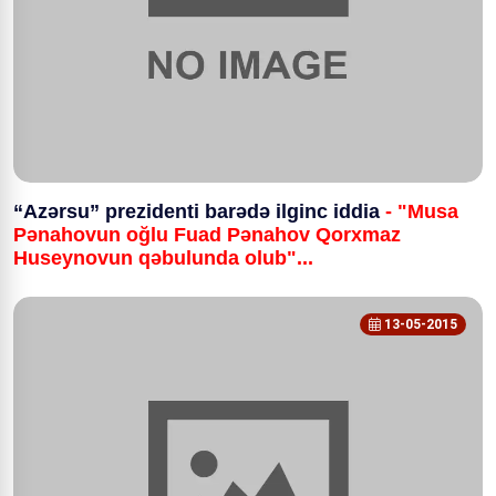
“Azərsu” prezidenti barədə ilginc iddia
- "Musa
Pənahovun oğlu Fuad Pənahov Qorxmaz
Huseynovun qəbulunda olub"...
13-05-2015